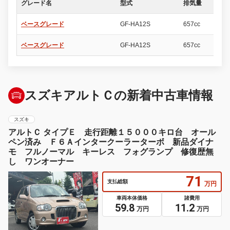
グレード名
型式
排気量
ド
ベースグレード
GF-HA12S
657cc
5
ベースグレード
GF-HA12S
657cc
5
スズキアルトＣの新着中古車情報
スズキ
アルトＣ タイプＥ 走行距離１５０００キロ台 オール
ペン済み Ｆ６Ａインタークーラーターボ 新品ダイナ
モ フルノーマル キーレス フォグランプ 修復歴無
し ワンオーナー
71
支払総額
万円
車両本体価格
諸費用
59.8
11.2
万円
万円