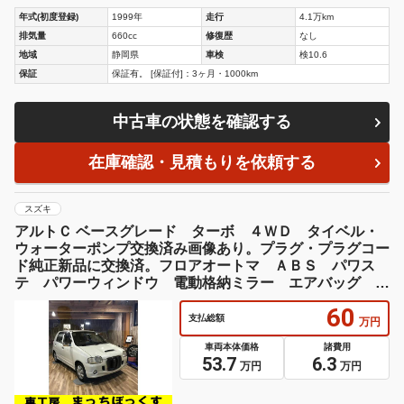
年式(初度登録)
1999年
走行
4.1万km
排気量
660cc
修復歴
なし
地域
静岡県
車検
検10.6
保証
保証有。 [保証付]：3ヶ月・1000km
中古車の状態を確認する
在庫確認・見積もりを依頼する
スズキ
アルトＣ ベースグレード ターボ ４ＷＤ タイベル・
ウォーターポンプ交換済み画像あり。プラグ・プラグコー
ド純正新品に交換済。フロアオートマ ＡＢＳ パワス
テ パワーウィンドウ 電動格納ミラー エアバッグ エ
アコン バイザー
60
支払総額
万円
車両本体価格
諸費用
53.7
6.3
万円
万円