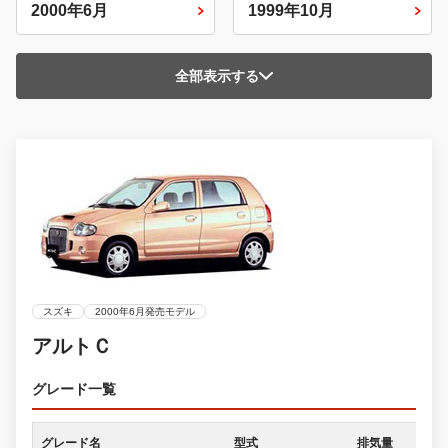
2000年6月
1999年10月
全部表示する
スズキ
2000年6月発売モデル
アルトＣ
グレード一覧
グレード名
型式
排気量
ド