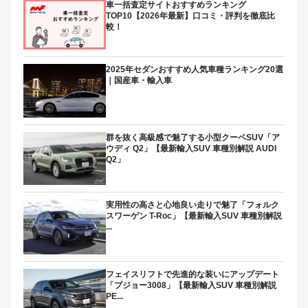
車一括査定サイトおすすめランキング
TOP10【2026年最新】口コミ・評判を徹底比
較！
2025年セダンおすすめ人気車種ランキング20選
｜国産車・輸入車
群を抜く高級感で魅了する小型クーペSUV「ア
ウディ Q2」【最新輸入SUV 車種別解説 AUDI
Q2」
実用性の高さと心地良い走りで魅了「フォルク
スワーゲン T-Roc」【最新輸入SUV 車種別解説
...
フェイスリフトで先進的な装いにアップデート
「プジョー3008」【最新輸入SUV 車種別解説
PE...