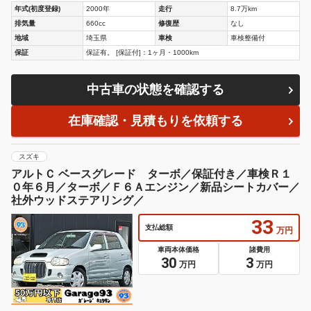
年式(初度登録)
2000年
走行
8.7万km
排気量
660cc
修復歴
なし
地域
埼玉県
車検
車検整備付
保証
保証有。 [保証付]：1ヶ月・1000km
中古車の状態を確認する
在庫確認・見積もりを依頼する
スズキ
アルトＣ ベースグレード ターボ／保証付き／車検Ｒ１
０年６月／ターボ／Ｆ６Ａエンジン／新品シートカバー／
社外ウッドステアリング／
33
支払総額
万円
車両本体価格
諸費用
30
3
万円
万円