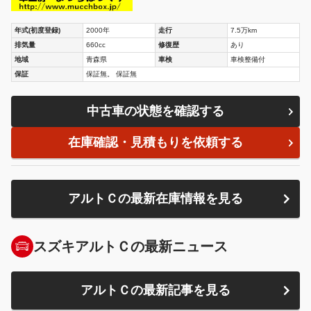
年式(初度登録)
2000年
走行
7.5万km
排気量
660cc
修復歴
あり
地域
青森県
車検
車検整備付
保証
保証無。 保証無
中古車の状態を確認する
在庫確認・見積もりを依頼する
アルトＣの最新在庫情報を見る
スズキアルトＣの最新ニュース
アルトＣの最新記事を見る