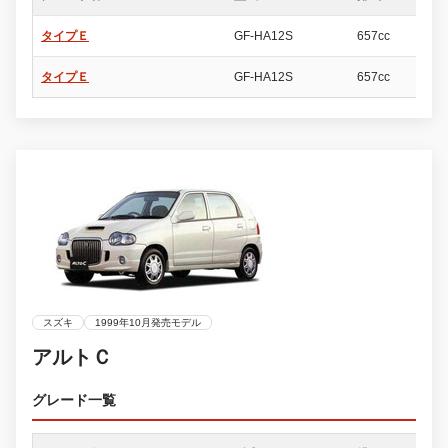
タイプＥ
GF-HA12S
657cc
5
タイプＥ
GF-HA12S
657cc
5
スズキ
1999年10月発売モデル
アルトＣ
グレード一覧