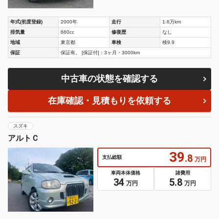
年式(初度登録)
2000年
走行
1.6万km
排気量
660cc
修復歴
なし
地域
東京都
車検
検9.9
保証
保証有。 [保証付]：3ヶ月・3000km
中古車の状態を確認する
在庫確認・見積もりを依頼する
スズキ
アルトＣ
39
.8
支払総額
万円
車両本体価格
諸費用
34
5.8
万円
万円