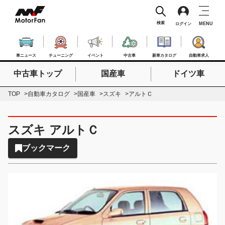
検索
MENU
ログイン
車ニュース
チューニング
イベント
中古車
新車カタログ
自動車求人
中古車トップ
国産車
ドイツ車
検索したいキーワードを入力
検索
TOP
自動車カタログ
国産車
スズキ
アルトＣ
スズキ アルトＣ
ブックマーク