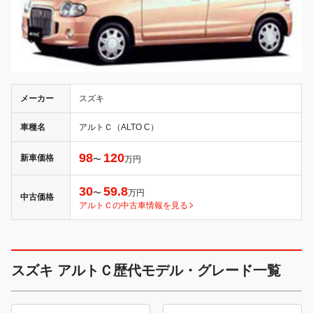
メーカー
スズキ
車種名
アルトＣ（ALTO C）
98
120
新車価格
〜
万円
30
59.8
〜
万円
中古価格
アルトＣの中古車情報を見る
スズキ アルトＣ歴代モデル・グレード一覧