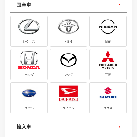
国産車
レクサス
トヨタ
日産
ホンダ
マツダ
三菱
スバル
ダイハツ
スズキ
輸入車