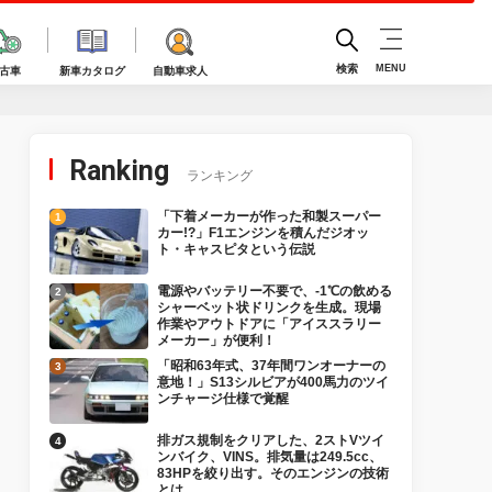
検索
MENU
古車
新車カタログ
自動車求人
Ranking
ランキング
「下着メーカーが作った和製スーパー
カー!?」F1エンジンを積んだジオッ
ト・キャスピタという伝説
電源やバッテリー不要で、-1℃の飲める
シャーベット状ドリンクを生成。現場
作業やアウトドアに「アイススラリー
メーカー」が便利！
「昭和63年式、37年間ワンオーナーの
意地！」S13シルビアが400馬力のツイ
ンチャージ仕様で覚醒
排ガス規制をクリアした、2ストVツイ
ンバイク、VINS。排気量は249.5cc、
83HPを絞り出す。そのエンジンの技術
とは