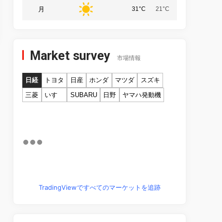
月
31°C
21°C
Market survey
市場情報
日経
トヨタ
日産
ホンダ
マツダ
スズキ
三菱
いすゞ
SUBARU
日野
ヤマハ発動機
TradingViewですべてのマーケットを追跡