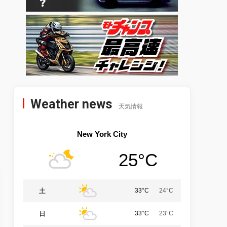
Weather news
天気情報
New York City
25°C
土
33°C
24°C
日
33°C
23°C