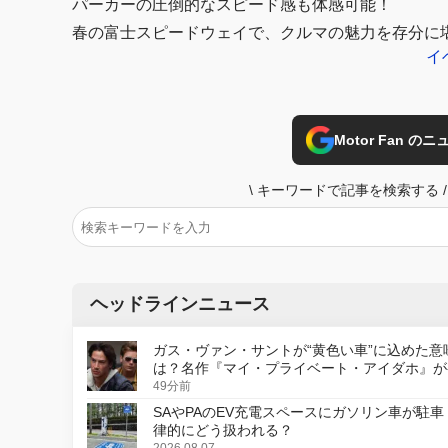
パーカーの圧倒的なスピード感も体感可能！
春の富士スピードウェイで、クルマの魅力を存分に
イ
Motor Fan 
\
キーワードで記事を検索する
/
ヘッドラインニュース
ガス・ヴァン・サントが“黄色い車”に込めた意
は？名作『マイ・プライベート・アイダホ』が
デジタルリマスター版で復活
49分前
SAやPAのEV充電スペースにガソリン車が駐車
律的にどう扱われる？