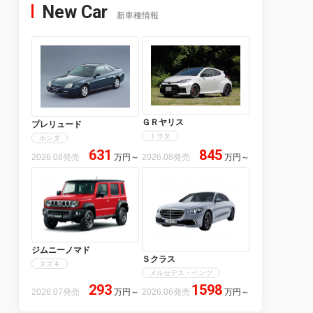
New Car
新車種情報
ＧＲヤリス
プレリュード
トヨタ
ホンダ
631
845
2026.08発売
万円
～
2026.08発売
万円
～
ジムニーノマド
Ｓクラス
スズキ
メルセデス・ベンツ
293
1598
2026.07発売
万円
～
2026.06発売
万円
～