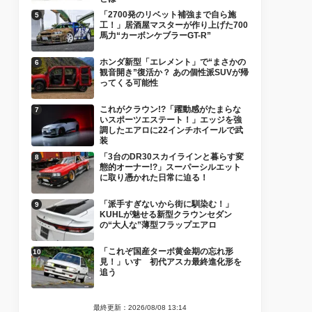
「2700発のリベット補強まで自ら施
工！」居酒屋マスターが作り上げた700
馬力“カーボンケブラーGT-R”
ホンダ新型「エレメント」で“まさかの
観音開き”復活か？ あの個性派SUVが帰
ってくる可能性
これがクラウン!?「躍動感がたまらな
いスポーツエステート！」エッジを強
調したエアロに22インチホイールで武
装
「3台のDR30スカイラインと暮らす変
態的オーナー!?」スーパーシルエット
に取り憑かれた日常に迫る！
「派手すぎないから街に馴染む！」
KUHLが魅せる新型クラウンセダン
の“大人な”薄型フラップエアロ
「これぞ国産ターボ黄金期の忘れ形
見！」いすゞ初代アスカ最終進化形を
追う
最終更新：2026/08/08 13:14