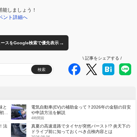
堪能しましょう！
ベント詳細へ
→
のニュースをGoogle検索で優先表示
\
記事をシェアする
/
検索
味と
電気自動車(EV)の補助金って？2026年の金額の目安
初の
や申請方法を解説
4時間前
！法
真夏の高速道路でタイヤが突然バースト!? 炎天下の
ドライブ前に知っておくべき点検内容とは