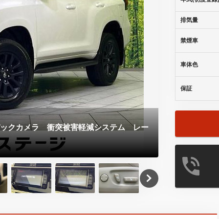
排気量
禁煙車
車体色
保証
バックカメラ 衝突被害軽減システム レー
グループ総在
るので、あな