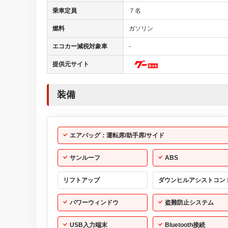
乗車定員
７名
燃料
ガソリン
エコカー減税対象車
-
提供元サイト
装備
エアバッグ：運転席/助手席/サイド
サンルーフ
ABS
リフトアップ
ダウンヒルアシストコン
パワーウィンドウ
盗難防止システム
USB入力端末
Bluetooth接続