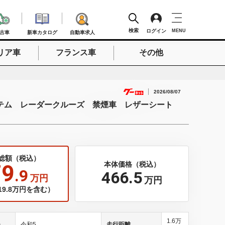
検索
ログイン
MENU
古車
新車カタログ
自動車求人
リア車
フランス車
その他
検索
2026/08/07
ステム レーダークルーズ 禁煙車 レザーシート
総額（税込）
79
本体価格（税込）
.9
466
.5
万円
万円
9.8万円を含む）
1.6万
)
令和5
走行距離