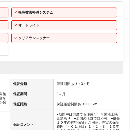
衝突被害軽減システム
オートライト
クリアランスソナー
保証分類
保証期間あり：3ヶ月
実施
保証期間
3ヶ月
金を
が発
保証距離
保証距離制限あり3000km
●期間中は何度でも使用可 ※累積上限
金額あり ●全国の店舗で対応可 ●最長
１０年の有料保証もご用意。充実の保証
保証コメント
範囲（４０１項目）１・２・３・１０年