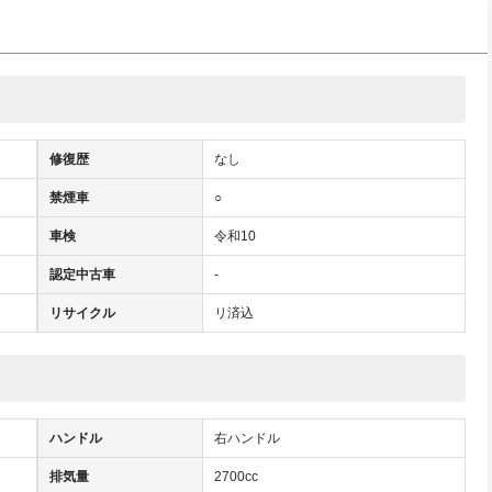
修復歴
なし
禁煙車
○
車検
令和10
認定中古車
-
リサイクル
リ済込
ハンドル
右ハンドル
排気量
2700cc