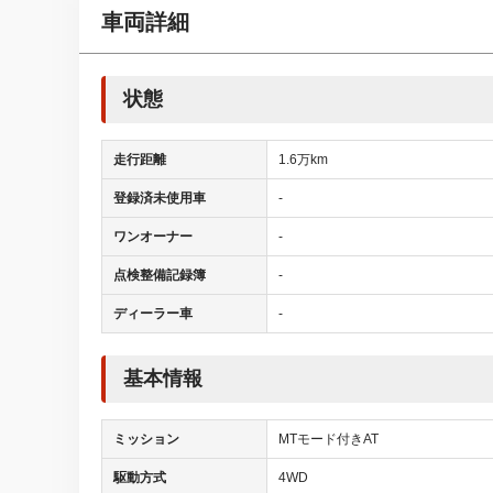
車両詳細
状態
走行距離
1.6万km
登録済未使用車
-
ワンオーナー
-
点検整備記録簿
-
ディーラー車
-
基本情報
ミッション
MTモード付きAT
駆動方式
4WD