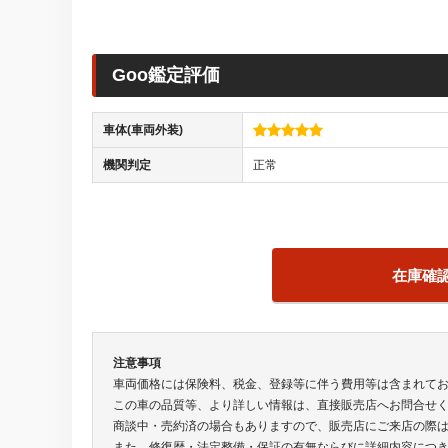
Goo鑑定評価
車体(車両外装)
機関判定
正常
在庫確
注意事項
車両価格には保険料、税金、登録等に伴う費用等は含まれて
この車の品質等、より詳しい情報は、直接販売店へお問合せ
商談中・売約済の場合もありますので、販売店にご来店の際
また、修復歴・法定整備・保証の有無ならびに詳細内容につ