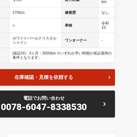
km
2700cc
修復歴
なし
令和
○
車検
10
ホワイトパールクリスタル
ワンオーナー
-
シャイン
[保証付]：3ヶ月・3000km ※いずれか早い時期が保証適用の
条件となります。
在庫確認・見積を依頼する
庫数約３０，０００台！！全国の系列店からメーカー・車種問
たにピッタリのお車が見つかるはずです♪まずはお問い合わせ
電話でお問い合わせ
0078-6047-8338530