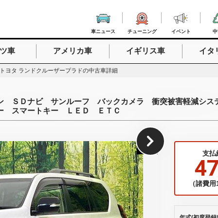
車ニュース
チューニング
イベント
中
ツ車
アメリカ車
イギリス車
イタ
入力
トヨタ ランドクルーザープラドの中古車詳細
ン ＳＤナビ サンルーフ バックカメラ 衝突被害軽減シ
ー スマートキー ＬＥＤ ＥＴＣ
1
/
85
支払
4
（諸費用1
年式(初度登録