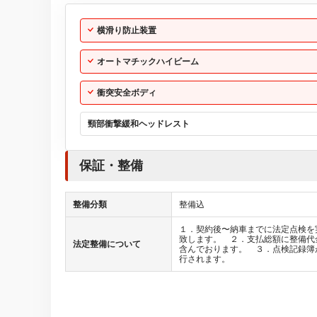
横滑り防止装置
オートマチックハイビーム
衝突安全ボディ
頸部衝撃緩和ヘッドレスト
保証・整備
整備分類
整備込
１．契約後〜納車までに法定点検を
致します。 ２．支払総額に整備代
法定整備について
含んでおります。 ３．点検記録簿
行されます。