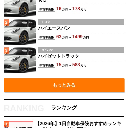
ＡＤ
16
178
中古車価格
万円 ～
万円
2
トヨタ
ハイエースバン
63
1499
中古車価格
万円 ～
万円
3
ダイハツ
ハイゼットトラック
15
583
中古車価格
万円 ～
万円
もっとみる
ランキング
【2026年】1日自動車保険おすすめランキ
1