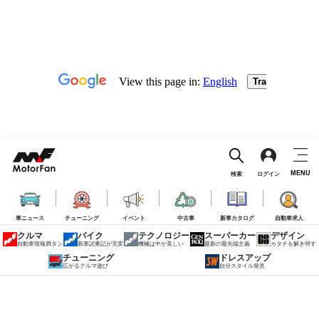
MENU
検索
ログイン
車ニュース
チューニング
イベント
中古車
新車カタログ
自動車求人
クルマ
バイク
テクノロジー
スーパーカー
デザイン
自動車情報満タン
新車試乗記が充実
機械は中が美しい
最新の最先端主義
カタチを解き明す
チューニング
ドレスアップ
広がるクルマ遊び
自分スタイル発見