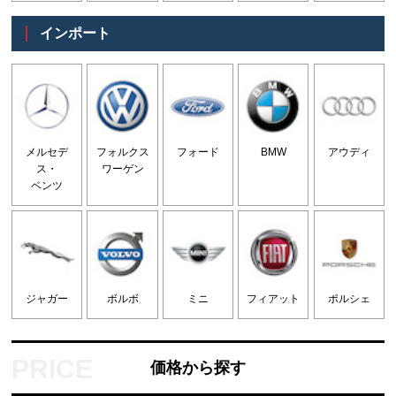
インポート
メルセデ
フォルクス
フォード
BMW
アウディ
ス・
ワーゲン
ベンツ
ジャガー
ボルボ
ミニ
フィアット
ポルシェ
価格から探す