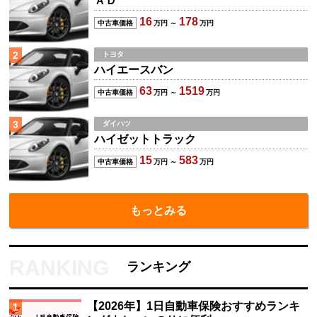
ＡＤ
16
178
中古車価格
万円 ～
万円
2
トヨタ
ハイエースバン
63
1519
中古車価格
万円 ～
万円
3
ダイハツ
ハイゼットトラック
15
583
中古車価格
万円 ～
万円
もっとみる
ランキング
【2026年】1日自動車保険おすすめランキ
1