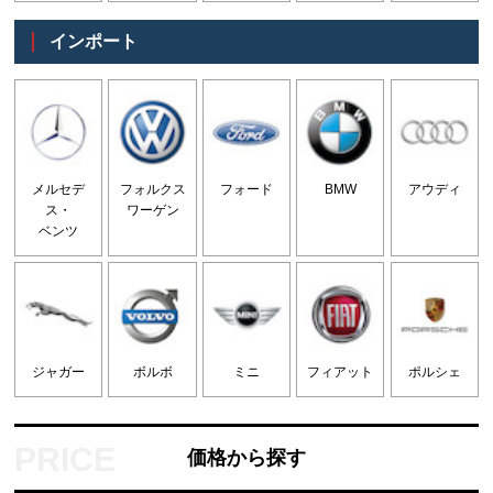
インポート
メルセデ
フォルクス
フォード
BMW
アウディ
ス・
ワーゲン
ベンツ
ジャガー
ボルボ
ミニ
フィアット
ポルシェ
価格から探す