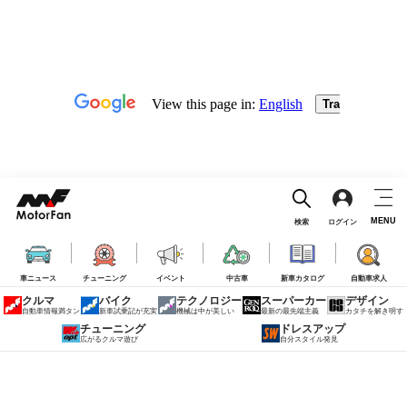
MENU
検索
ログイン
車ニュース
チューニング
イベント
中古車
新車カタログ
自動車求人
クルマ
バイク
テクノロジー
スーパーカー
デザイン
自動車情報満タン
新車試乗記が充実
機械は中が美しい
最新の最先端主義
カタチを解き明す
チューニング
ドレスアップ
広がるクルマ遊び
自分スタイル発見