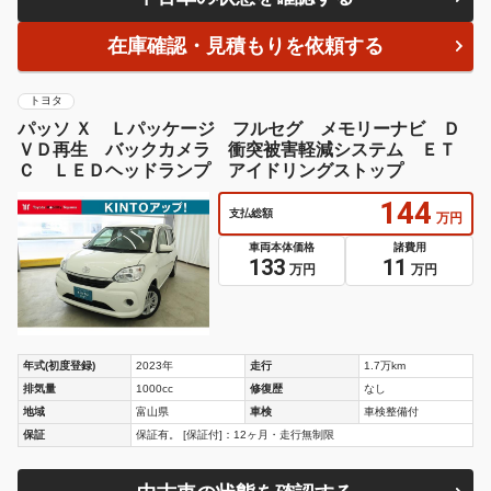
在庫確認・見積もりを依頼する
トヨタ
パッソ Ｘ Ｌパッケージ フルセグ メモリーナビ Ｄ
ＶＤ再生 バックカメラ 衝突被害軽減システム ＥＴ
Ｃ ＬＥＤヘッドランプ アイドリングストップ
144
支払総額
万円
車両本体価格
諸費用
133
11
万円
万円
年式(初度登録)
2023年
走行
1.7万km
排気量
1000cc
修復歴
なし
地域
富山県
車検
車検整備付
保証
保証有。 [保証付]：12ヶ月・走行無制限