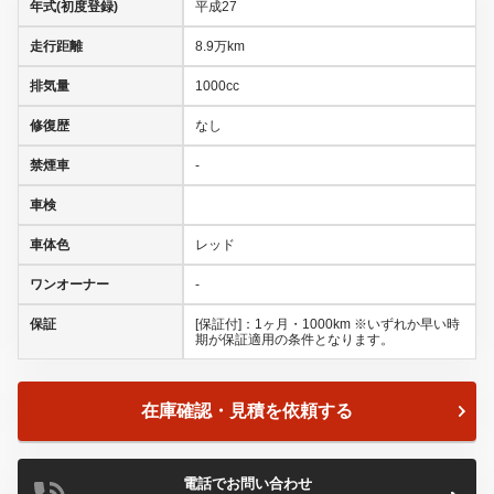
年式(初度登録)
平成27
走行距離
8.9万km
排気量
1000cc
修復歴
なし
禁煙車
-
車検
車体色
レッド
ワンオーナー
-
保証
[保証付]：1ヶ月・1000km ※いずれか早い時
期が保証適用の条件となります。
在庫確認・見積を依頼する
電話でお問い合わせ