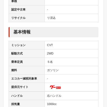
車検
認定中古車
-
リサイクル
リ済込
基本情報
ミッション
CVT
駆動方式
2WD
乗車定員
５名
燃料
ガソリン
エコカー減税対象車
-
提供元サイト
ハンドル
右ハンドル
排気量
1000cc