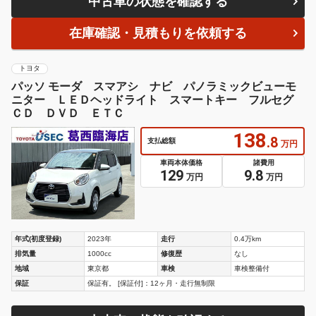
中古車の状態を確認する
在庫確認・見積もりを依頼する
トヨタ
パッソ モーダ スマアシ ナビ パノラミックビューモ
ニター ＬＥＤヘッドライト スマートキー フルセグ
ＣＤ ＤＶＤ ＥＴＣ
138
.8
支払総額
万円
車両本体価格
諸費用
129
9.8
万円
万円
年式(初度登録)
2023年
走行
0.4万km
排気量
1000cc
修復歴
なし
地域
東京都
車検
車検整備付
保証
保証有。 [保証付]：12ヶ月・走行無制限