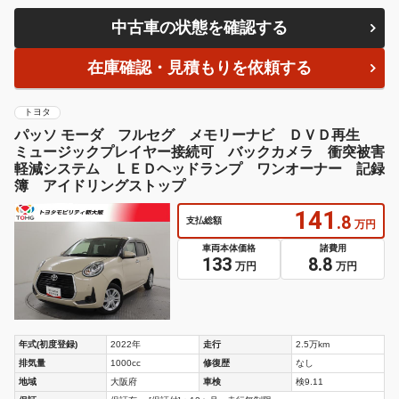
中古車の状態を確認する
在庫確認・見積もりを依頼する
トヨタ
パッソ モーダ フルセグ メモリーナビ ＤＶＤ再生
ミュージックプレイヤー接続可 バックカメラ 衝突被害
軽減システム ＬＥＤヘッドランプ ワンオーナー 記録
簿 アイドリングストップ
141
.8
支払総額
万円
車両本体価格
諸費用
133
8.8
万円
万円
年式(初度登録)
2022年
走行
2.5万km
排気量
1000cc
修復歴
なし
地域
大阪府
車検
検9.11