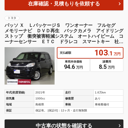
在庫確認・見積もりを依頼する
トヨタ
パッソ Ｘ ＬパッケージＳ ワンオーナー フルセグ
メモリーナビ ＤＶＤ再生 バックカメラ アイドリング
ストップ 衝突被害軽減システム オートハイビーム コ
ーナーセンサー ＥＴＣ ドラレコ スマートキー 社外
アルミ ベンチシート
103
.1
支払総額
万円
車両本体価格
諸費用
94.6
8.5
万円
万円
年式(初度登録)
2021年
走行
1.6万km
排気量
1000cc
修復歴
あり
地域
島根県
車検
車検整備付
保証
保証有。 [保証付]：12ヶ月・走行無制限
中古車の状態を確認する