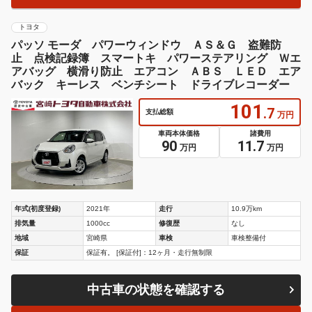
トヨタ
パッソ モーダ パワーウィンドウ ＡＳ＆Ｇ 盗難防
止 点検記録簿 スマートキ パワーステアリング Ｗエ
アバッグ 横滑り防止 エアコン ＡＢＳ ＬＥＤ エア
バック キーレス ベンチシート ドライブレコーダー
101
.7
支払総額
万円
車両本体価格
諸費用
90
11.7
万円
万円
年式(初度登録)
2021年
走行
10.9万km
排気量
1000cc
修復歴
なし
地域
宮崎県
車検
車検整備付
保証
保証有。 [保証付]：12ヶ月・走行無制限
中古車の状態を確認する