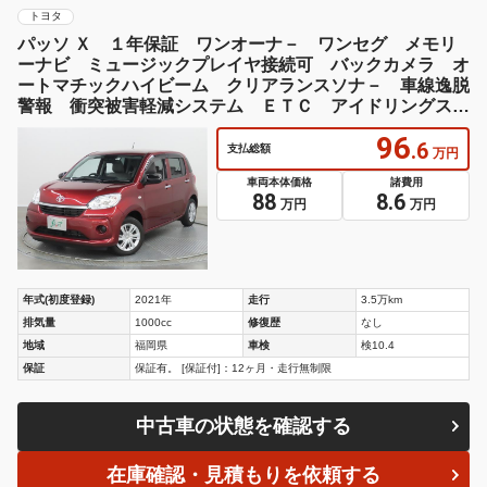
トヨタ
パッソ Ｘ １年保証 ワンオーナ－ ワンセグ メモリ
ーナビ ミュージックプレイヤ接続可 バックカメラ オ
ートマチックハイビーム クリアランスソナ－ 車線逸脱
警報 衝突被害軽減システム ＥＴＣ アイドリングスト
ップ
96
.6
支払総額
万円
車両本体価格
諸費用
88
8.6
万円
万円
年式(初度登録)
2021年
走行
3.5万km
排気量
1000cc
修復歴
なし
地域
福岡県
車検
検10.4
保証
保証有。 [保証付]：12ヶ月・走行無制限
中古車の状態を確認する
在庫確認・見積もりを依頼する