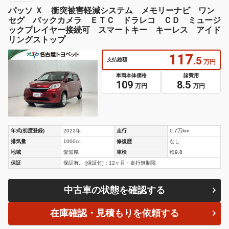
パッソ Ｘ 衝突被害軽減システム メモリーナビ ワン
セグ バックカメラ ＥＴＣ ドラレコ ＣＤ ミュージ
ックプレイヤー接続可 スマートキー キーレス アイド
リングストップ
117
.5
支払総額
万円
車両本体価格
諸費用
109
8.5
万円
万円
年式(初度登録)
2022年
走行
0.7万km
排気量
1000cc
修復歴
なし
地域
愛知県
車検
検9.8
保証
保証有。 [保証付]：12ヶ月・走行無制限
中古車の状態を確認する
在庫確認・見積もりを依頼する