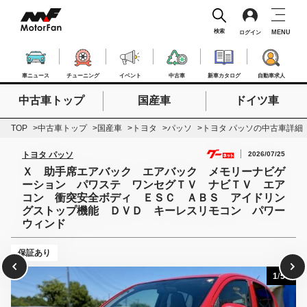
検索
MENU
ログイン
車ニュース
チューニング
イベント
中古車
新車カタログ
自動車求人
中古車トップ
国産車
ドイツ車
検索したいキーワードを入力
検索
TOP
中古車トップ
国産車
トヨタ
パッソ
トヨタ パッソの中古車詳細
2026/07/25
トヨタ パッソ
Ｘ 助手席エアバック エアバック メモリーナビゲ
ーション パワステ ワンセグＴＶ ナビＴＶ エア
コン 衝突安全ボディ ＥＳＣ ＡＢＳ アイドリン
グストップ機能 ＤＶＤ キーレスリモコン パワー
ウィンド
保証あり
1
/
50