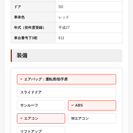
ドア
5D
車体色
レッド
年式（初年度登録）
平成27
車台番号下3桁
611
装備
エアバッグ：運転席/助手席
スライドドア
サンルーフ
ABS
エアコン
Wエアコン
リフトアップ