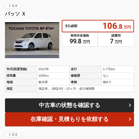
トヨタ
パッソ Ｘ
106
.8
支払総額
万円
車両本体価格
諸費用
99.8
7
万円
万円
年式(初度登録)
2022年
走行
1.7万km
排気量
1000cc
修復歴
なし
地域
栃木県
車検
検9.3
保証
保証有。 [保証付]：12ヶ月・走行無制限
中古車の状態を確認する
在庫確認・見積もりを依頼する
トヨタ