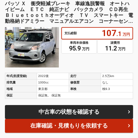
パッソ Ｘ 衝突軽減ブレーキ 車線逸脱警報 オートハ
イビーム ＥＴＣ 純正ナビ バックカメラ ＣＤ再生
Ｂｌｕｅｔｏｏｔｈオーディオ ＴＶ スマートキー 電
動格納ドアミラー マニュアルエアコン コーナーセンサ
ー
107
.1
支払総額
万円
車両本体価格
諸費用
95.9
11.2
万円
万円
年式(初度登録)
2022後
走行
2.5万km
排気量
1000cc
修復歴
なし
地域
東京都
車検
検9.3
保証
保証無。 保証無
中古車の状態を確認する
在庫確認・見積もりを依頼する