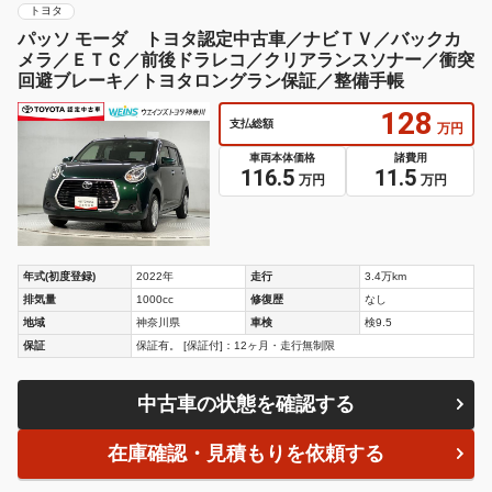
トヨタ
パッソ モーダ トヨタ認定中古車／ナビＴＶ／バックカ
メラ／ＥＴＣ／前後ドラレコ／クリアランスソナー／衝突
回避ブレーキ／トヨタロングラン保証／整備手帳
128
支払総額
万円
車両本体価格
諸費用
116.5
11.5
万円
万円
年式(初度登録)
2022年
走行
3.4万km
排気量
1000cc
修復歴
なし
地域
神奈川県
車検
検9.5
保証
保証有。 [保証付]：12ヶ月・走行無制限
中古車の状態を確認する
在庫確認・見積もりを依頼する