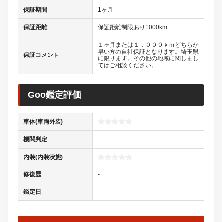
保証期間
1ヶ月
保証距離
保証距離制限あり1000km
１ヶ月または１，０００ｋｍどちらか
早い方の自社保証となります。埼玉県
保証コメント
に限ります。その他の地域に関しまし
てはご相談ください。
Goo鑑定評価
車体(車両外装)
機関判定
内装(内装状態)
修復歴
-
鑑定日