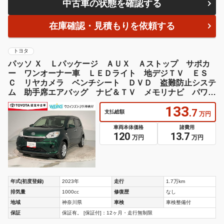
中古車の状態を確認する
在庫確認・見積もりを依頼する
トヨタ
パッソ Ｘ Ｌパッケージ ＡＵＸ Ａストップ サポカ
ー ワンオーナー車 ＬＥＤライト 地デジＴＶ ＥＳ
Ｃ リヤカメラ ベンチシート ＤＶＤ 盗難防止システ
ム 助手席エアバッグ ナビ＆ＴＶ メモリナビ パワー
ウインドウ ＡＢＳ
133
.7
支払総額
万円
車両本体価格
諸費用
120
13.7
万円
万円
年式(初度登録)
2023年
走行
1.7万km
排気量
1000cc
修復歴
なし
地域
神奈川県
車検
車検整備付
保証
保証有。 [保証付]：12ヶ月・走行無制限