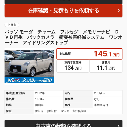
在庫確認・見積もりを依頼する
トヨタ
パッソ モーダ チャーム フルセグ メモリーナビ Ｄ
ＶＤ再生 バックカメラ 衝突被害軽減システム ワンオ
ーナー アイドリングストップ
145
.1
支払総額
万円
車両本体価格
諸費用
134
11.1
万円
万円
年式(初度登録)
2022年
走行
2.5万km
排気量
1000cc
修復歴
なし
地域
岡山県
車検
車検整備付
保証
保証有。 [保証付]：12ヶ月・走行無制限
中古車の状態を確認する