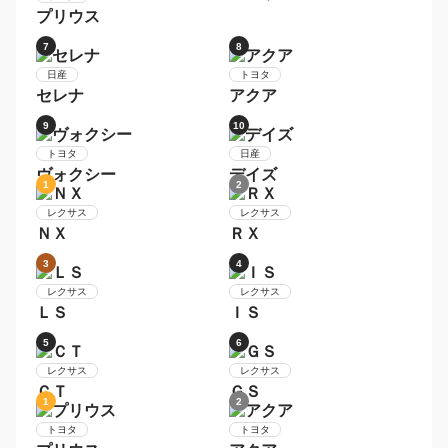
3
4
ホンダ
スズキ
Ｎ−ＢＯＸ
ハスラー
5
6
ダイハツ
ムーヴ
トヨタ
プリウス
7
8
日産
トヨタ
セレナ
アクア