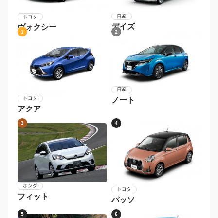
日産
トヨタ
デイズ
ヴォクシー
1
2
日産
トヨタ
ノート
アクア
3
4
ホンダ
トヨタ
フィット
パッソ
5
6