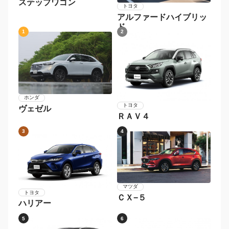
ステップワゴン
トヨタ
アルファードハイブリッ
ド
1
2
ホンダ
トヨタ
ヴェゼル
ＲＡＶ４
3
4
マツダ
トヨタ
ＣＸ−５
ハリアー
5
6