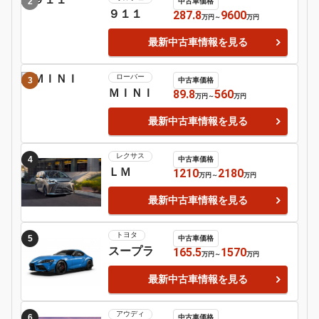
日産
シルビア
Motor-Fan 注目の車種
フォルクスワ
1
中古車価格
ーゲン
29
578
万円
～
万円
パサート
最新中古車情報を見る
ポルシェ
2
中古車価格
９１１
287.8
9600
万円
～
万円
最新中古車情報を見る