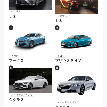
レクサス
レクサス
ＬＳ
ＩＳ
7
8
トヨタ
トヨタ
マークＸ
プリウスＰＨＶ
9
10
メルセデス・ベンツ
Ｃクラス
メルセデス・ベンツ