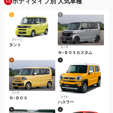
ボディタイプ別 人気車種
1
2
ダイハツ
タント
ホンダ
Ｎ−ＢＯＸカスタム
3
4
ホンダ
スズキ
Ｎ−ＢＯＸ
ハスラー
5
6