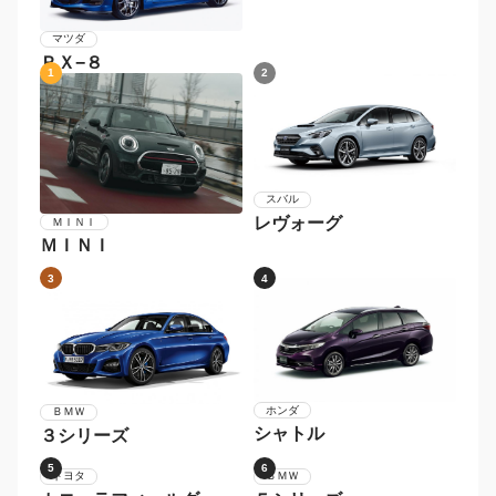
マツダ
ＲＸ−８
1
2
スバル
レヴォーグ
ＭＩＮＩ
ＭＩＮＩ
3
4
ホンダ
ＢＭＷ
シャトル
３シリーズ
5
6