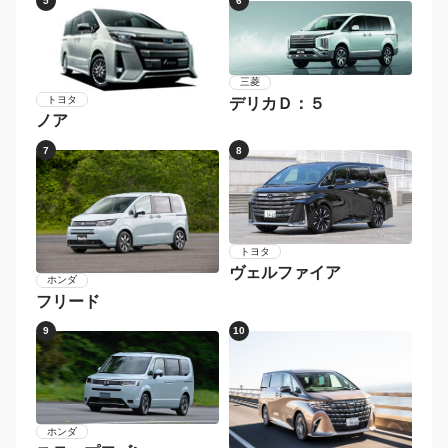
5
6
三菱
トヨタ
デリカＤ：５
ノア
7
8
トヨタ
ヴェルファイア
ホンダ
フリード
9
10
ホンダ