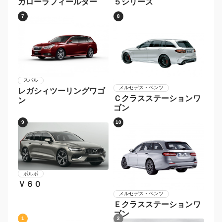
トヨタ
ＢＭＷ
カローラフィールダー
５シリーズ
7
8
スバル
メルセデス・ベンツ
レガシィツーリングワゴ
Ｃクラスステーションワ
ン
ゴン
9
10