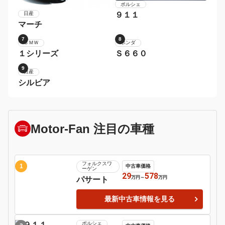
5
6
ポルシェ
９１１
日産
マーチ
7
8
ホンダ
Ｓ６６０
ＢＭＷ
１シリーズ
9