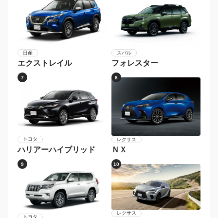
日産
スバル
エクストレイル
フォレスター
7
8
トヨタ
レクサス
ハリアーハイブリッド
ＮＸ
9
10
レクサス
トヨタ