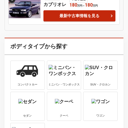
ローバー
3
中古車価格
ＭＩＮＩ
89.8
560
万円
～
万円
最新中古車情報を見る
レクサス
4
中古車価格
ＬＭ
1210
2180
万円
～
万円
最新中古車情報を見る
トヨタ
5
中古車価格
スープラ
165.5
1570
万円
～
万円
最新中古車情報を見る
アウディ
6
中古車価格
カブリオレ
180
180
万円
～
万円
最新中古車情報を見る