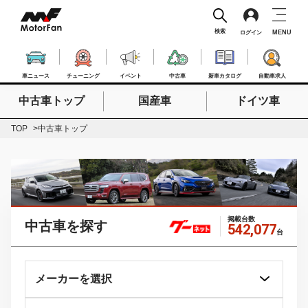
検索
MENU
ログイン
車ニュース
チューニング
イベント
中古車
新車カタログ
自動車求人
中古車トップ
国産車
ドイツ車
検索したいキーワードを入力
検索
TOP
中古車トップ
掲載台数
中古車を探す
542,077
台