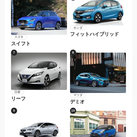
ホンダ
フィットハイブリッド
スズキ
スイフト
7
8
日産
マツダ
リーフ
デミオ
9
10