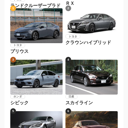
ＲＸ
ランドクルーザープラド
1
2
トヨタ
クラウンハイブリッド
トヨタ
プリウス
3
4
日産
ホンダ
スカイライン
シビック
5
6