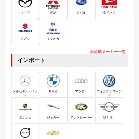
マツダ
三菱
スバル
ダイハツ
スズキ
ミツオカ
国産車メーカー一覧
インポート
メルセデス・ベン
ＢＭＷ
アウディ
フォルクスワーゲ
ツ
ン
ポルシェ
ジャガー
ランドローバー
ＭＩＮＩ