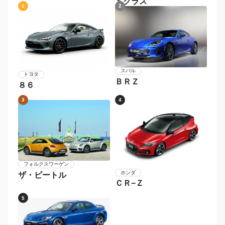
Ｓクラス
1
2
スバル
トヨタ
ＢＲＺ
８６
3
4
フォルクスワーゲン
ホンダ
ザ・ビートル
ＣＲ−Ｚ
5