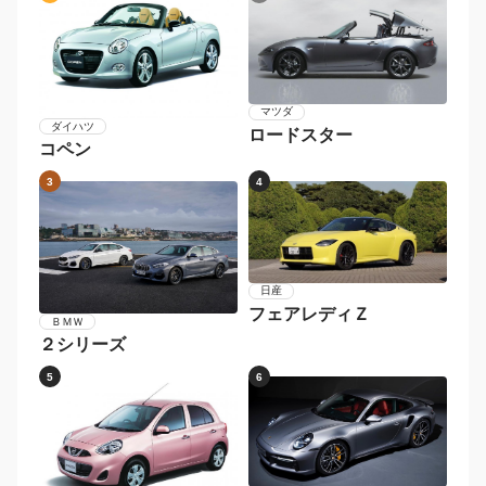
ボルボ
Ｖ６０
メルセデス・ベンツ
Ｅクラスステーションワ
ゴン
1
2
マツダ
ダイハツ
ロードスター
コペン
3
4
日産
フェアレディＺ
ＢＭＷ
２シリーズ