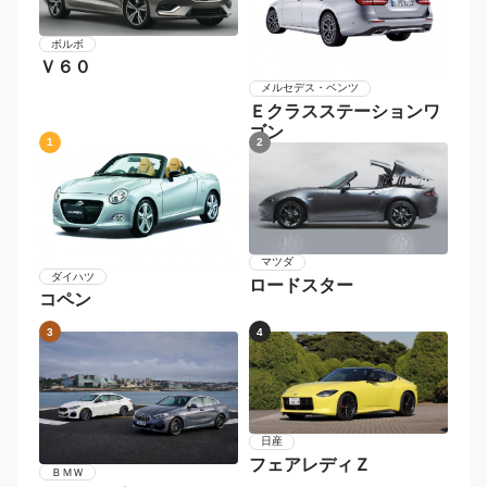
ボルボ
Ｖ６０
メルセデス・ベンツ
Ｅクラスステーションワ
ゴン
1
2
マツダ
ダイハツ
ロードスター
コペン
3
4
日産
フェアレディＺ
ＢＭＷ