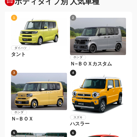
ボディタイプ別 人気車種
1
2
ダイハツ
タント
ホンダ
Ｎ−ＢＯＸカスタム
3
4
ホンダ
スズキ
Ｎ−ＢＯＸ
ハスラー
5
6