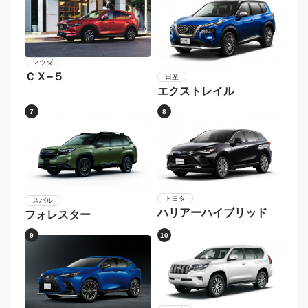
マツダ
ＣＸ−５
日産
エクストレイル
7
8
トヨタ
スバル
ハリアーハイブリッド
フォレスター
9
10