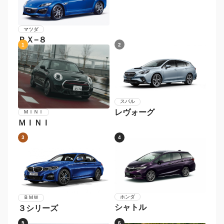
マツダ
ＲＸ−８
1
2
スバル
レヴォーグ
ＭＩＮＩ
ＭＩＮＩ
3
4
ホンダ
ＢＭＷ
シャトル
３シリーズ
5
6