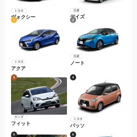
日産
トヨタ
デイズ
ヴォクシー
1
2
日産
トヨタ
ノート
アクア
3
4
ホンダ
トヨタ
フィット
パッソ
5
6