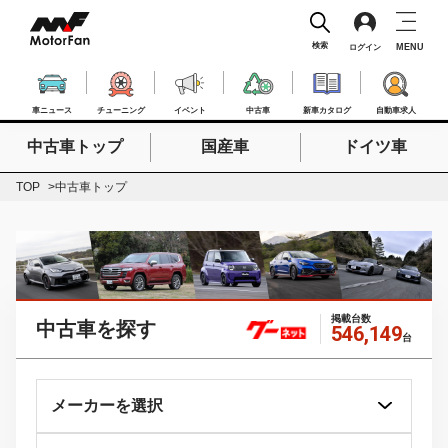
検索
MENU
ログイン
車ニュース
チューニング
イベント
中古車
新車カタログ
自動車求人
中古車トップ
国産車
ドイツ車
検索したいキーワードを入力
検索
TOP
中古車トップ
掲載台数
中古車を探す
546,149
台