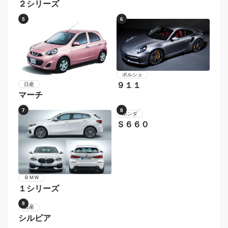
２シリーズ
5
6
ポルシェ
９１１
日産
マーチ
7
8
ホンダ
Ｓ６６０
ＢＭＷ
１シリーズ
9