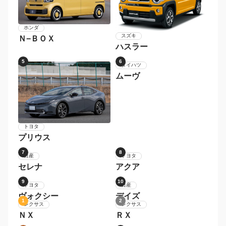
Ｎ−ＢＯＸカスタム
3
4
ホンダ
スズキ
Ｎ−ＢＯＸ
ハスラー
5
6
ダイハツ
ムーヴ
トヨタ
プリウス
7
8