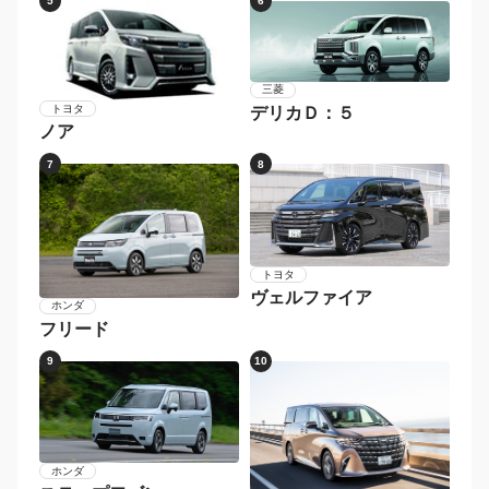
5
6
三菱
トヨタ
デリカＤ：５
ノア
7
8
トヨタ
ヴェルファイア
ホンダ
フリード
9
10
ホンダ