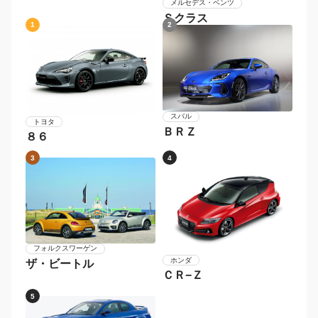
メルセデス・ベンツ
Ｓクラス
1
2
スバル
トヨタ
ＢＲＺ
８６
3
4
フォルクスワーゲン
ホンダ
ザ・ビートル
ＣＲ−Ｚ
5