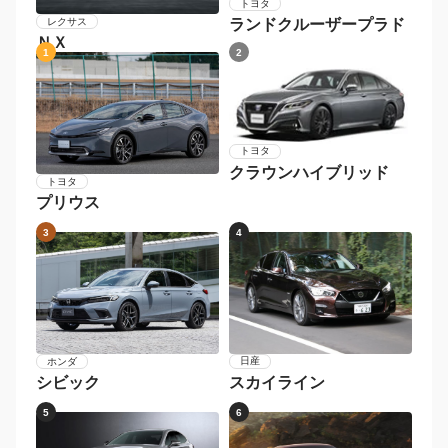
トヨタ
レクサス
ランドクルーザープラド
ＮＸ
1
2
トヨタ
クラウンハイブリッド
トヨタ
プリウス
3
4
日産
ホンダ
スカイライン
シビック
5
6