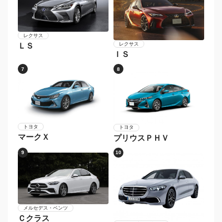
レクサス
レクサス
ＬＳ
ＩＳ
7
8
トヨタ
トヨタ
マークＸ
プリウスＰＨＶ
9
10
メルセデス・ベンツ
Ｃクラス