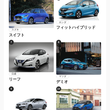
ホンダ
フィットハイブリッド
スズキ
スイフト
7
8
日産
マツダ
リーフ
デミオ
9
10