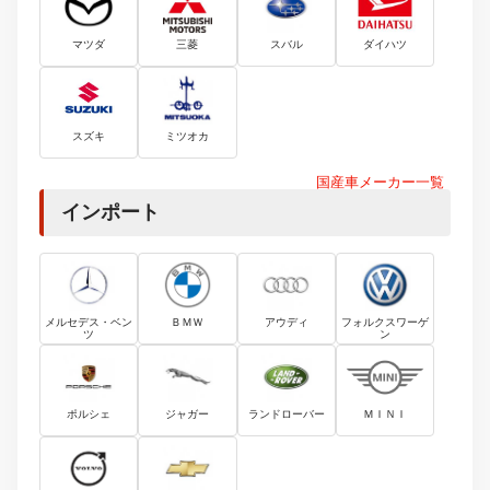
マツダ
三菱
スバル
ダイハツ
スズキ
ミツオカ
国産車メーカー一覧
インポート
メルセデス・ベン
ＢＭＷ
アウディ
フォルクスワーゲ
ツ
ン
ポルシェ
ジャガー
ランドローバー
ＭＩＮＩ