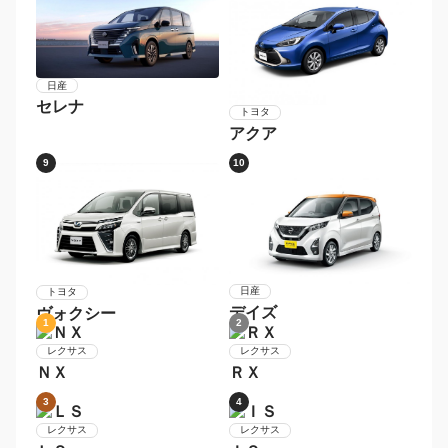
Ｎ−ＢＯＸカスタム
3
4
ホンダ
スズキ
Ｎ−ＢＯＸ
ハスラー
5
6
ダイハツ
ムーヴ
トヨタ
プリウス
7
8