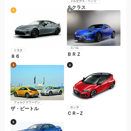
メルセデス・ベンツ
Ｓクラス
1
2
スバル
トヨタ
ＢＲＺ
８６
3
4
フォルクスワーゲン
ホンダ
ザ・ビートル
ＣＲ−Ｚ
5