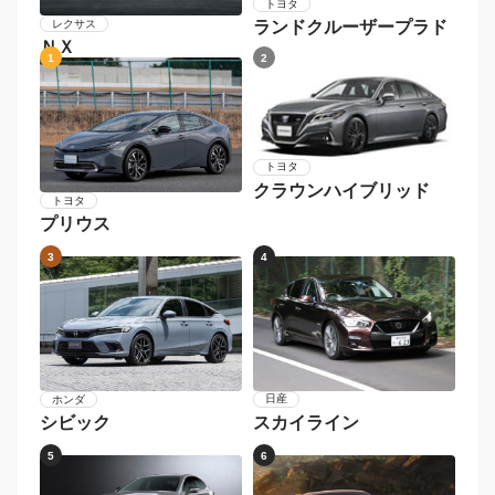
トヨタ
レクサス
ランドクルーザープラド
ＮＸ
1
2
トヨタ
クラウンハイブリッド
トヨタ
プリウス
3
4
日産
ホンダ
スカイライン
シビック
5
6