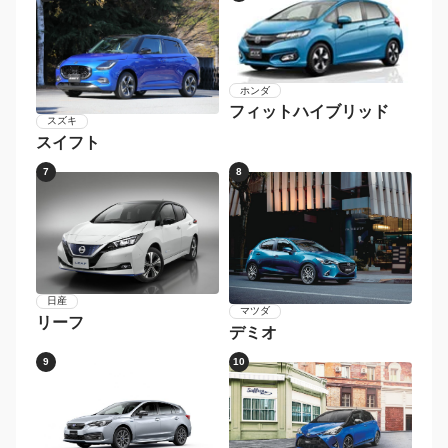
ホンダ
フィットハイブリッド
スズキ
スイフト
7
8
日産
マツダ
リーフ
デミオ
9
10