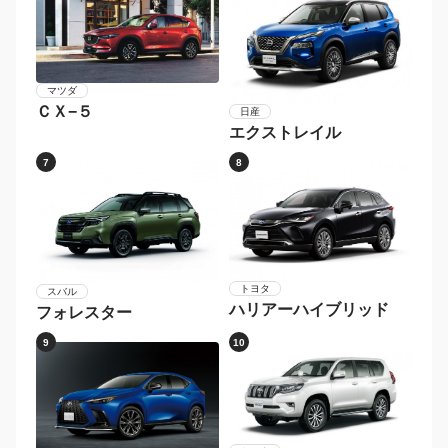
マツダ
ＣＸ−５
日産
エクストレイル
7
8
トヨタ
スバル
ハリアーハイブリッド
フォレスター
9
10