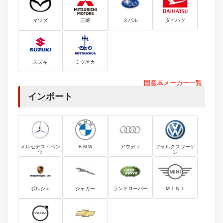
マツダ
三菱
スバル
ダイハツ
スズキ
ミツオカ
国産車メーカー一覧
インポート
メルセデス・ベン
ＢＭＷ
アウディ
フォルクスワーゲ
ツ
ン
ポルシェ
ジャガー
ランドローバー
ＭＩＮＩ