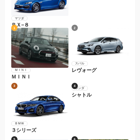
マツダ
ＲＸ−８
1
2
スバル
レヴォーグ
ＭＩＮＩ
ＭＩＮＩ
3
4
ホンダ
ＢＭＷ
シャトル
３シリーズ
5
6