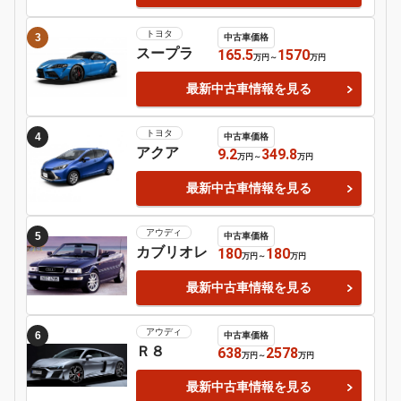
日産
シルビア
Motor-Fan 注目の車種
ローバー
1
中古車価格
ＭＩＮＩ
89.8
560
万円
～
万円
最新中古車情報を見る
レクサス
2
中古車価格
ＬＭ
1210
2180
万円
～
万円
最新中古車情報を見る