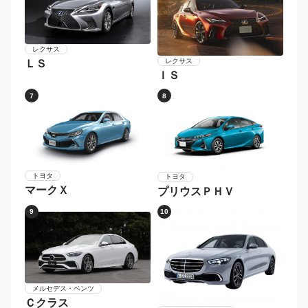
レクサス
レクサス
ＬＳ
ＩＳ
7
8
トヨタ
トヨタ
マークＸ
プリウスＰＨＶ
9
10
メルセデス・ベンツ
Ｃクラス