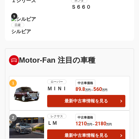
２シリーズ
5
6
ポルシェ
９１１
日産
マーチ
7
8
ホンダ
Ｓ６６０
ＢＭＷ
１シリーズ
9