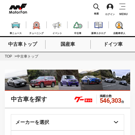
検索
MENU
ログイン
車ニュース
チューニング
イベント
中古車
新車カタログ
自動車求人
中古車トップ
国産車
ドイツ車
検索したいキーワードを入力
検索
TOP
中古車トップ
掲載台数
中古車を探す
546,303
台