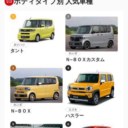
ボディタイプ別 人気車種
1
2
ダイハツ
タント
ホンダ
Ｎ−ＢＯＸカスタム
3
4
ホンダ
スズキ
Ｎ−ＢＯＸ
ハスラー
5
6