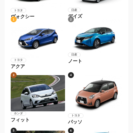
日産
トヨタ
デイズ
ヴォクシー
1
2
日産
トヨタ
ノート
アクア
3
4
ホンダ
トヨタ
フィット
パッソ
5
6