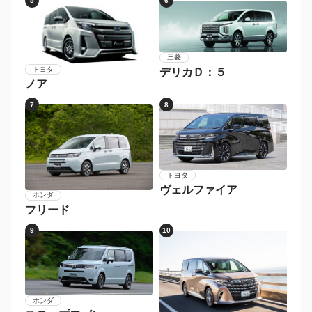
5
6
三菱
トヨタ
デリカＤ：５
ノア
7
8
トヨタ
ヴェルファイア
ホンダ
フリード
9
10
ホンダ