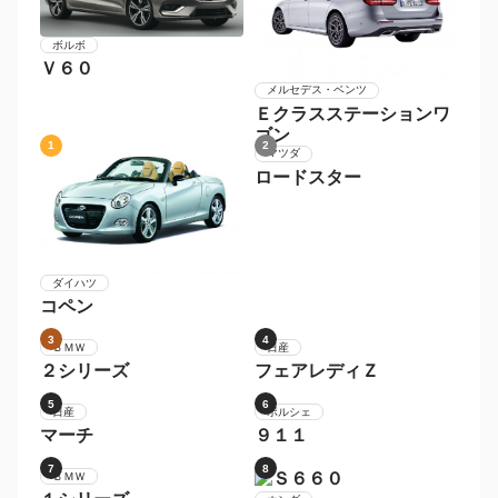
ボルボ
Ｖ６０
メルセデス・ベンツ
Ｅクラスステーションワ
ゴン
1
2
マツダ
ダイハツ
ロードスター
コペン
3
4
日産
フェアレディＺ
ＢＭＷ