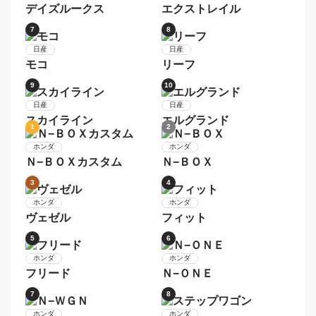
7
8
トヨタ
トヨタ
ＲＡＶ４
ライズ
9
10
トヨタ
トヨタ
ハリアー
ヴェルファイア
1
2
日産
日産
セレナ
デイズ
3
4
日産
日産
ルークス
ノート
5
6
日産
日産
デイズルークス
エクストレイル
7
8
日産
日産
モコ
リーフ