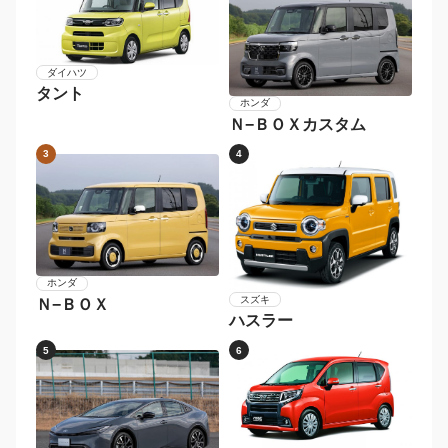
ダイハツ
タント
ホンダ
Ｎ−ＢＯＸカスタム
3
4
ホンダ
スズキ
Ｎ−ＢＯＸ
ハスラー
5
6