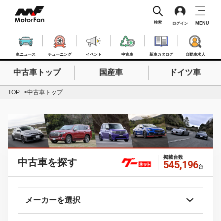
検索
MENU
ログイン
車ニュース
チューニング
イベント
中古車
新車カタログ
自動車求人
中古車トップ
国産車
ドイツ車
検索したいキーワードを入力
検索
TOP
中古車トップ
掲載台数
中古車を探す
545,196
台