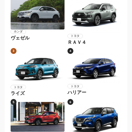
ホンダ
トヨタ
ヴェゼル
ＲＡＶ４
3
4
トヨタ
トヨタ
ハリアー
ライズ
5
6