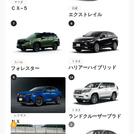
マツダ
ＣＸ−５
日産
エクストレイル
7
8
トヨタ
スバル
ハリアーハイブリッド
フォレスター
9
10
トヨタ
レクサス
ランドクルーザープラド
ＮＸ
1
2