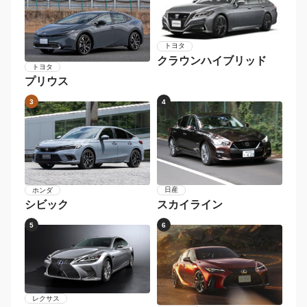
トヨタ
クラウンハイブリッド
トヨタ
プリウス
3
4
日産
ホンダ
スカイライン
シビック
5
6
レクサス