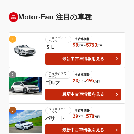
ＢＭＷ
２シリーズ
5
6
日産
ポルシェ
マーチ
９１１
7
8
ＢＭＷ
ホンダ
１シリーズ
Ｓ６６０
9
日産
シルビア
Motor-Fan 注目の車種