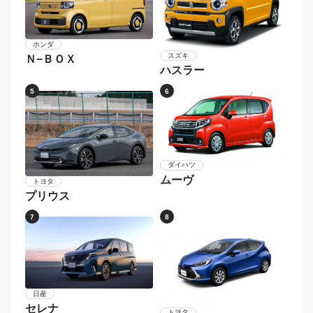
メーカー別 人気車種
1
2
ダイハツ
タント
ホンダ
Ｎ−ＢＯＸカスタム
3
4
ホンダ
スズキ
Ｎ−ＢＯＸ