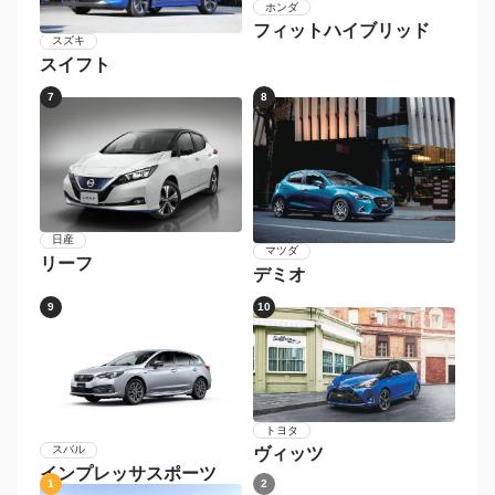
ホンダ
フィットハイブリッド
スズキ
スイフト
7
8
日産
マツダ
リーフ
デミオ
9
10
トヨタ
スバル
ヴィッツ
インプレッサスポーツ
1
2