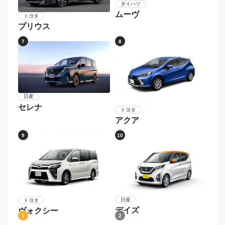
ダイハツ
ムーヴ
トヨタ
プリウス
7
8
日産
セレナ
トヨタ
アクア
9
10
日産
トヨタ
デイズ
ヴォクシー
1
2