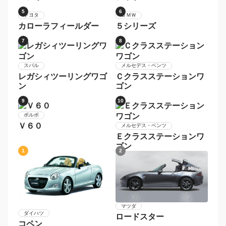
1
2
スバル
レヴォーグ
ＭＩＮＩ
ＭＩＮＩ
3
4
ホンダ
ＢＭＷ
シャトル
３シリーズ
5
6