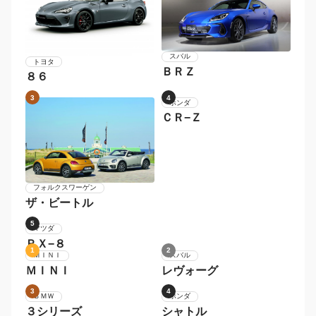
スバル
トヨタ
ＢＲＺ
８６
3
4
フォルクスワーゲン
ホンダ
ザ・ビートル
ＣＲ−Ｚ
5
マツダ
ＲＸ−８