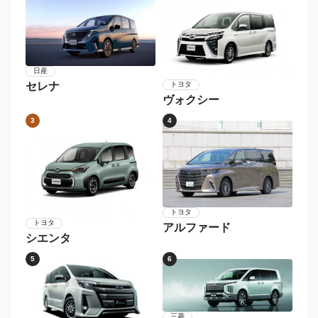
日産
セレナ
トヨタ
ヴォクシー
3
4
トヨタ
トヨタ
アルファード
シエンタ
5
6
三菱