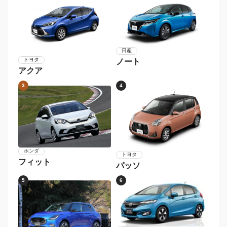
日産
トヨタ
ノート
アクア
3
4
ホンダ
トヨタ
フィット
パッソ
5
6