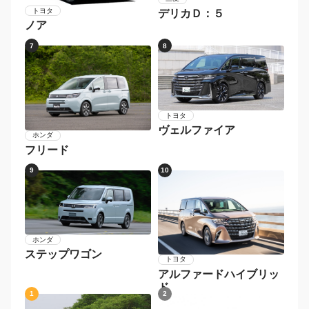
トヨタ
デリカＤ：５
ノア
7
8
トヨタ
ヴェルファイア
ホンダ
フリード
9
10
ホンダ
ステップワゴン
トヨタ
アルファードハイブリッ
ド
1
2