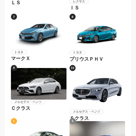
レクサス
ＬＳ
ＩＳ
7
8
トヨタ
トヨタ
マークＸ
プリウスＰＨＶ
9
10
メルセデス・ベンツ
Ｃクラス
メルセデス・ベンツ
Ｓクラス
1
2