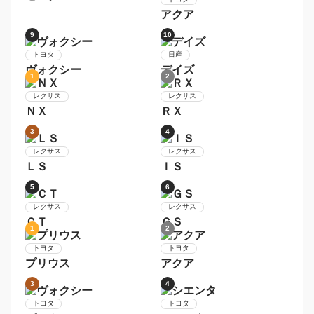
ハスラー
5
6
ダイハツ
ムーヴ
トヨタ
プリウス
7
8
日産
セレナ
トヨタ
アクア
9
10
トヨタ
日産