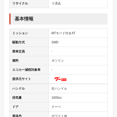
リサイクル
リ済込
基本情報
ミッション
MTモード付きAT
駆動方式
2WD
乗車定員
-
燃料
ガソリン
エコカー減税対象車
-
提供元サイト
ハンドル
右ハンドル
排気量
1600cc
ドア
クーペ
車体色
ホワイトＭ