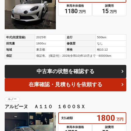
車両本体価格
諸費用
1180
15
万円
万円
年式(初度登録)
2025年
走行
500km
排気量
1600cc
修復歴
なし
地域
東京都
車検
検10.12
保証
保証有。 [保証付]：2028(令和10)年10月まで・60000km
中古車の状態を確認する
在庫確認・見積もりを依頼する
ルノー
アルピーヌ Ａ１１０ １６００ＳＸ
1800
支払総額
万円
車両本体価格
諸費用