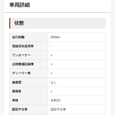
車両詳細
状態
走行距離
500km
登録済未使用車
-
ワンオーナー
○
点検整備記録簿
○
ディーラー車
○
修復歴
なし
禁煙車
○
車検
令和10
認定中古車
認定中古車