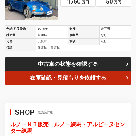
1750
50
万円
万円
年式(初度登録)
1976年
走行
走不明
排気量
1600cc
修復歴
なし
地域
大阪府
車検
なし
保証
保証無。 保証無
中古車の状態を確認する
在庫確認・見積もりを依頼する
SHOP
販売店詳細
ルノーＮＴ販売 ルノー練馬・アルピーヌセン
ター練馬