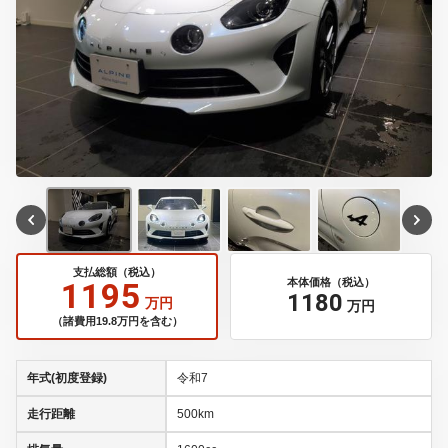
支払総額（税込）
1195
本体価格（税込）
1180
万円
万円
（諸費用19.8万円を含む）
年式(初度登録)
令和7
走行距離
500km