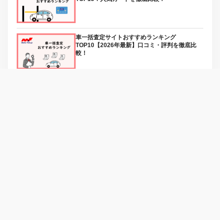
車一括査定サイトおすすめランキング
TOP10【2026年最新】口コミ・評判を徹底比
較！
2025年セダンおすすめ人気車種ランキング20選
｜国産車・輸入車
群を抜く高級感で魅了する小型クーペSUV「ア
ウディ Q2」【最新輸入SUV 車種別解説 AUDI
Q2」
実用性の高さと心地良い走りで魅了「フォルク
スワーゲン T-Roc」【最新輸入SUV 車種別解説
...