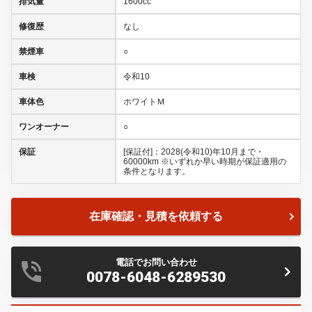
排気量
1600cc
修復歴
なし
禁煙車
○
車検
令和10
車体色
ホワイトＭ
ワンオーナー
○
保証
[保証付]：2028(令和10)年10月まで・
60000km ※いずれか早い時期が保証適用の
条件となります。
在庫確認・見積を依頼する
電話でお問い合わせ
0078-6048-6289530