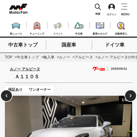
検索
MENU
ログイン
車ニュース
チューニング
イベント
中古車
新車カタログ
自動車求人
中古車トップ
国産車
ドイツ車
検索したいキーワードを入力
検索
TOP
中古車トップ
輸入車
ルノー
アルピーヌ
ルノー アルピーヌの中
2026/06/11
ルノー アルピーヌ
Ａ１１０Ｓ
保証あり
ワンオーナー
1
/
80