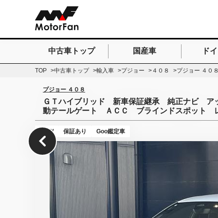
中古車トップ
国産車
ドイ
検索したいキーワードを
TOP
中古車トップ
輸入車
プジョー
４０８
プジョー ４０
プジョー ４０８
ＧＴハイブリッド 新車保証継承 純正ナビ ア
動テールゲート ＡＣＣ ブラインドスポット 
NEW
保証あり
Goo鑑定車