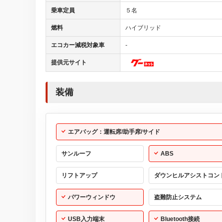
乗車定員
５名
燃料
ハイブリッド
エコカー減税対象車
-
提供元サイト
装備
エアバッグ：運転席/助手席/サイド
サンルーフ
ABS
リフトアップ
ダウンヒルアシストコン
パワーウィンドウ
盗難防止システム
USB入力端末
Bluetooth接続