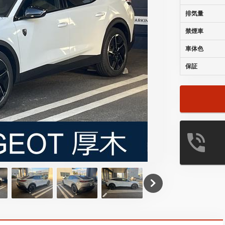
排気量
禁煙車
車体色
保証
ＰＥＵＧＥＯ
１７５ＴＥＬ