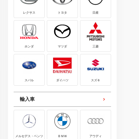
レクサス
トヨタ
日産
ホンダ
マツダ
三菱
スバル
ダイハツ
スズキ
輸入車
メルセデス・ベンツ
ＢＭＷ
アウディ