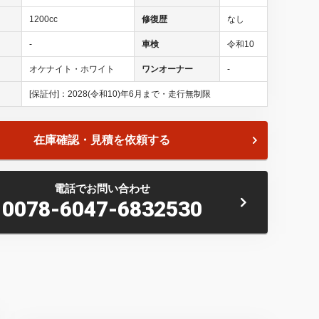
1200cc
修復歴
なし
-
車検
令和10
オケナイト・ホワイト
ワンオーナー
-
[保証付]：2028(令和10)年6月まで・走行無制限
在庫確認・見積を依頼する
Ｔ／ＣＩＴＲＯＥＮ厚木 正規ディーラー認定中古車 神奈川
電話でお問い合わせ
 ０４６－２２９－８８５５ 遠方のお客様もお気軽にご相
0078-6047-6832530