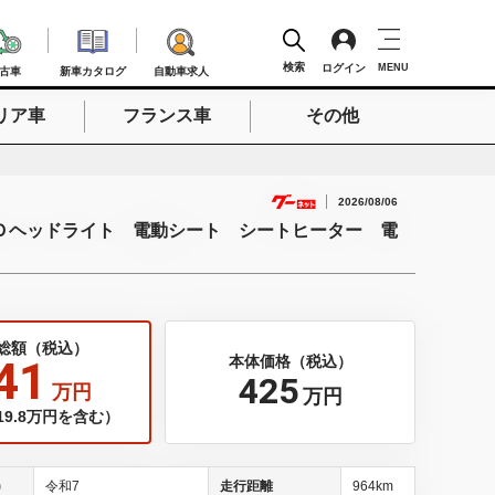
検索
ログイン
MENU
古車
新車カタログ
自動車求人
リア車
フランス車
その他
検索
2026/08/06
Ｄヘッドライト 電動シート シートヒーター 電
総額（税込）
41
本体価格（税込）
425
万円
万円
9.8万円を含む）
)
令和7
走行距離
964km