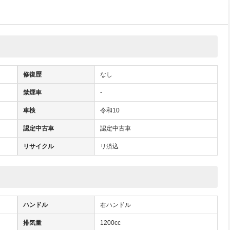
修復歴
なし
禁煙車
-
車検
令和10
認定中古車
認定中古車
リサイクル
リ済込
ハンドル
右ハンドル
排気量
1200cc