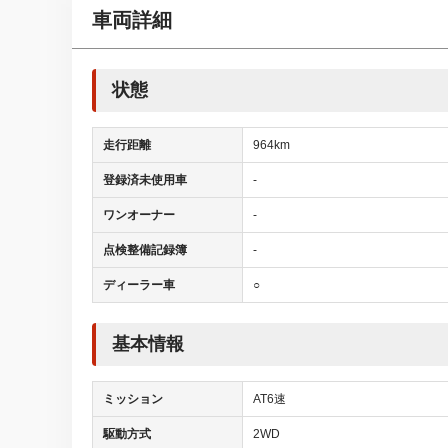
車両詳細
状態
走行距離
964km
登録済未使用車
-
ワンオーナー
-
点検整備記録簿
-
ディーラー車
○
基本情報
ミッション
AT6速
駆動方式
2WD