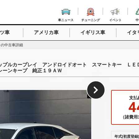
車ニュース
チューニング
イベント
中
ツ車
アメリカ車
イギリス車
イタ
入力
８の中古車詳細
ップルカープレイ アンドロイドオート スマートキー ＬＥ
レーンキープ 純正１９ＡＷ
1
/
29
支払
4
（諸費用1
年式(初度登録