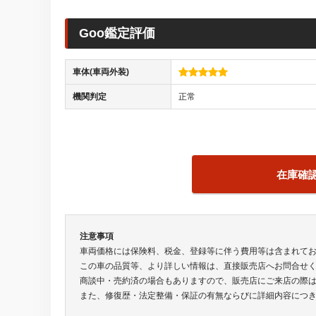
Goo鑑定評価
車体(車両外装)
機関判定
正常
在庫確
注意事項
車両価格には保険料、税金、登録等に伴う費用等は含まれて
この車の品質等、より詳しい情報は、直接販売店へお問合せ
商談中・売約済の場合もありますので、販売店にご来店の際
また、修復歴・法定整備・保証の有無ならびに詳細内容につ