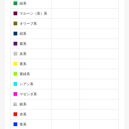
緑系
マルーン（茶）系
オリーブ系
紺系
紫系
灰系
黄系
黄緑系
シアン系
マゼンダ系
銀系
赤系
青系