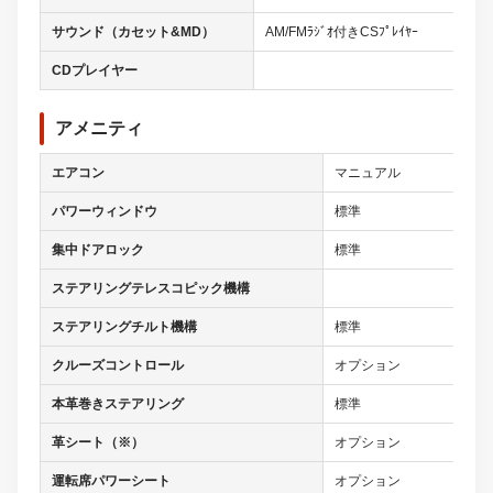
サウンド（カセット&MD）
AM/FMﾗｼﾞｵ付きCSﾌﾟﾚｲﾔｰ
CDプレイヤー
アメニティ
エアコン
マニュアル
パワーウィンドウ
標準
集中ドアロック
標準
ステアリングテレスコピック機構
ステアリングチルト機構
標準
クルーズコントロール
オプション
本革巻きステアリング
標準
革シート（※）
オプション
運転席パワーシート
オプション