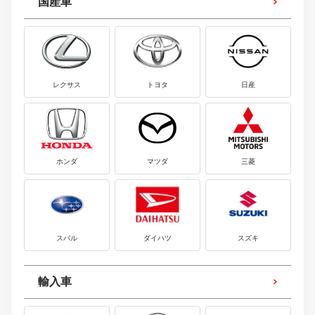
国産車
レクサス
トヨタ
日産
ホンダ
マツダ
三菱
スバル
ダイハツ
スズキ
輸入車