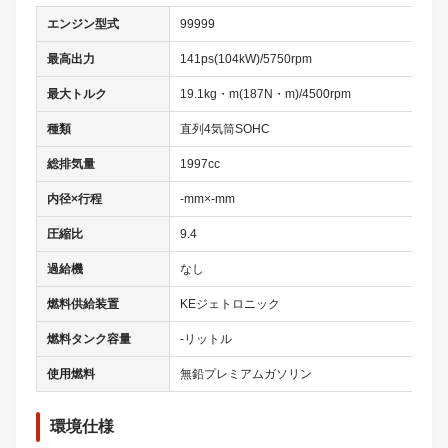
エンジン型式
99999
最高出力
141ps(104kW)/5750rpm
最大トルク
19.1kg・m(187N・m)/4500rpm
種類
直列4気筒SOHC
総排気量
1997cc
内径×行程
-mm×-mm
圧縮比
9.4
過給機
なし
燃料供給装置
KEジェトロニック
燃料タンク容量
-リットル
使用燃料
無鉛プレミアムガソリン
環境仕様