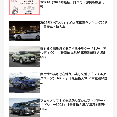
TOP10【2026年最新】口コミ・評判を徹底比
較！
2025年セダンおすすめ人気車種ランキング20選
｜国産車・輸入車
群を抜く高級感で魅了する小型クーペSUV「ア
ウディ Q2」【最新輸入SUV 車種別解説 AUDI
Q2」
実用性の高さと心地良い走りで魅了「フォルク
スワーゲン T-Roc」【最新輸入SUV 車種別解説
...
フェイスリフトで先進的な装いにアップデート
「プジョー3008」【最新輸入SUV 車種別解説
PE...