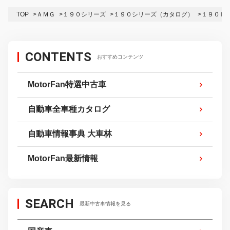
TOP
ＡＭＧ
１９０シリーズ
１９０シリーズ（カタログ）
１９０Ｅ
CONTENTS
おすすめコンテンツ
MotorFan特選中古車
自動車全車種カタログ
自動車情報事典 大車林
MotorFan最新情報
SEARCH
最新中古車情報を見る