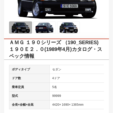
ＡＭＧ １９０シリーズ （190_SERIES)
１９０Ｅ２．０(1989年4月)カタログ・ス
ペック情報
ボディタイプ
セダン
ドア数
4ドア
乗車定員
5名
型式
99999
全長×全幅×全高
4420× 1690× 1365mm