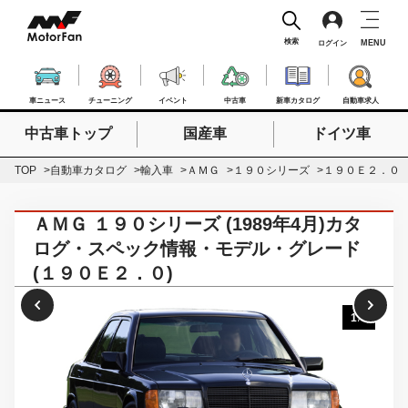
検索
MENU
ログイン
車ニュース
チューニング
イベント
中古車
新車カタログ
自動車求人
中古車トップ
国産車
ドイツ車
検索したいキーワードを入力
検索
TOP
自動車カタログ
輸入車
ＡＭＧ
１９０シリーズ
１９０Ｅ２．０
ＡＭＧ １９０シリーズ (1989年4月)カタ
ログ・スペック情報・モデル・グレード
(１９０Ｅ２．０)
1
/
3