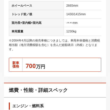
ホイールベース
2665mm
トレッド前／後
1430/1415mm
室内長×室内幅×室内高
-×-×-mm
車両重量
1230kg
※2004年4月以降の発売車種につきましては、車両本体価格と消費税
相当額（地方消費税額を含む）を含んだ総額表示（内税）となりま
す。
新車
700
万円
価格
燃費・性能・詳細スペック
エンジン・燃料系