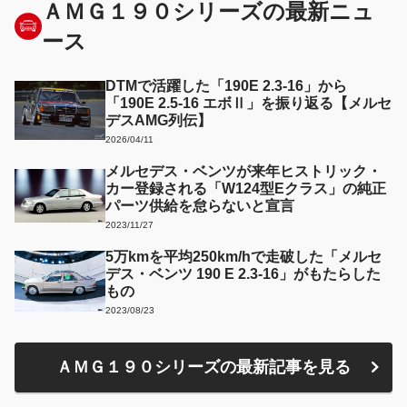
ＡＭＧ１９０シリーズの最新ニュ
ース
DTMで活躍した「190E 2.3-16」から
「190E 2.5-16 エボⅡ」を振り返る【メルセ
デスAMG列伝】
2026/04/11
メルセデス・ベンツが来年ヒストリック・
カー登録される「W124型Eクラス」の純正
パーツ供給を怠らないと宣言
2023/11/27
5万kmを平均250km/hで走破した「メルセ
デス・ベンツ 190 E 2.3-16」がもたらした
もの
2023/08/23
ＡＭＧ１９０シリーズの最新記事を見る