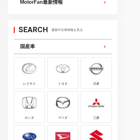
MotorFan最新情報
SEARCH
最新中古車情報を見る
国産車
レクサス
トヨタ
日産
ホンダ
マツダ
三菱