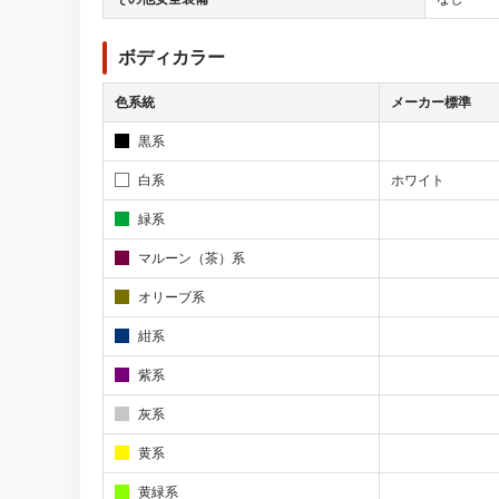
ボディカラー
色系統
メーカー標準
黒系
白系
ホワイト
緑系
マルーン（茶）系
オリーブ系
紺系
紫系
灰系
黄系
黄緑系