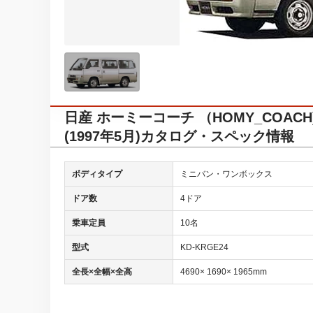
日産 ホーミーコーチ （HOMY_COAC
(1997年5月)カタログ・スペック情報
ボディタイプ
ミニバン・ワンボックス
ドア数
4ドア
乗車定員
10名
型式
KD-KRGE24
全長×全幅×全高
4690× 1690× 1965mm