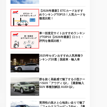
【2026年最新】ETCカードおすす
めランキングTOP15！人気カードを
徹底比較！
車一括査定サイトおすすめランキン
グTOP10【2026年最新】口コミ・
評判を徹底比較！
2025年セダンおすすめ人気車種ラ
ンキング20選｜国産車・輸入車
群を抜く高級感で魅了する小型クー
ペSUV「アウディ Q2」【最新輸入
SUV 車種別解説 AUDI Q2」
実用性の高さと心地良い走りで魅了
「フォルクスワーゲン T-Roc」【最