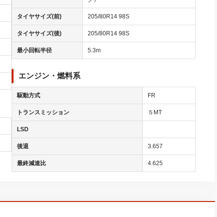
タイヤサイズ(前)
205/80R14 98S
タイヤサイズ(後)
205/80R14 98S
最小回転半径
5.3m
エンジン・燃料系
駆動方式
FR
トランスミッション
５MT
LSD
後退
3.657
最終減速比
4.625