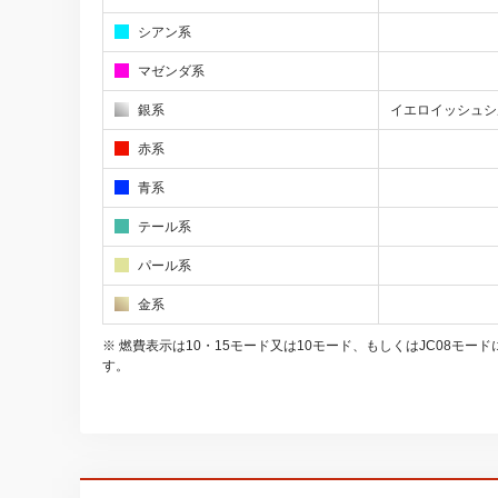
シアン系
マゼンダ系
銀系
イエロイッシュシ
赤系
青系
テール系
パール系
金系
※ 燃費表示は10・15モード又は10モード、もしくはJC08
す。