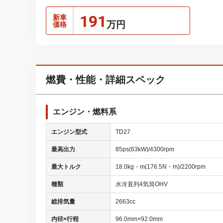
191
新車
万円
価格
燃費・性能・詳細スペック
エンジン・燃料系
エンジン型式
TD27
最高出力
85ps(63kW)/4300rpm
最大トルク
18.0kg・m(176.5N・m)/2200rpm
種類
水冷直列4気筒OHV
総排気量
2663cc
内径×行程
96.0mm×92.0mm