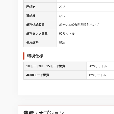
圧縮比
22.2
過給機
なし
燃料供給装置
ボッシュ式分配型噴射ポンプ
燃料タンク容量
65リットル
使用燃料
軽油
環境仕様
10モード/10・15モード燃費
-km/リットル
JC08モード燃費
km/リットル
装備・オプション