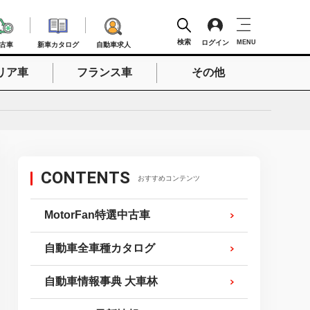
検索
ログイン
MENU
古車
新車カタログ
自動車求人
リア車
フランス車
その他
検索
CONTENTS
おすすめコンテンツ
MotorFan特選中古車
自動車全車種カタログ
自動車情報事典 大車林