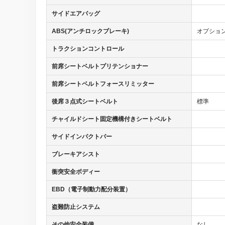
サイドエアバッグ
ABS(アンチロックブレーキ)
オプショ
トラクションコントロール
前席シートベルトプリテンショナー
前席シートベルトフォースリミッター
後席３点式シートベルト
標準
チャイルドシート固定機構付きシートベルト
サイドインパクトバー
ブレーキアシスト
衝突安全ボディー
EBD（電子制動力配分装置）
盗難防止システム
その他安全装備
なし