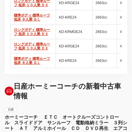
ロングボディ 標準ルー
KD-KRGE24
2663cc
4ドア
フ 低床 １０人乗 ＤＸ
標準ボディ 標準ルーフ
KD-KRE24
2663cc
4ドア
低床 ９人乗 ＧＬ
ロングボディ 標準ルー
KD-KRMGE24
2663cc
4ドア
フ 低床 １０人乗 ＤＸ
ロングボディ 標準ルー
KD-KRGE24
2663cc
4ドア
フ 低床 １０人乗 ＤＸ
標準ボディ 標準ルーフ
KD-KRE24
2663cc
4ドア
低床 ８人乗 ＧＬ
日産ホーミーコーチの新着中古車
情報
日産
ホーミーコーチ ＥＴＣ オートクルーズコントロー
ル スライドドア サンルーフ 電動格納ミラー ３列シ
ート ＡＴ アルミホイール ＣＤ ＤＶＤ再生 エアコ