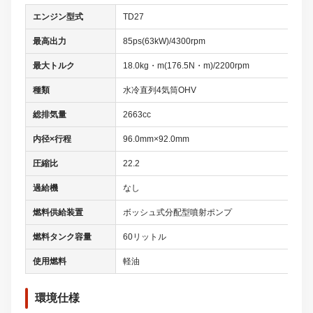
エンジン型式
TD27
最高出力
85ps(63kW)/4300rpm
最大トルク
18.0kg・m(176.5N・m)/2200rpm
種類
水冷直列4気筒OHV
総排気量
2663cc
内径×行程
96.0mm×92.0mm
圧縮比
22.2
過給機
なし
燃料供給装置
ボッシュ式分配型噴射ポンプ
燃料タンク容量
60リットル
使用燃料
軽油
環境仕様