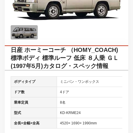
日産 ホーミーコーチ （HOMY_COACH)
標準ボディ 標準ルーフ 低床 ８人乗 ＧＬ
(1997年5月)カタログ・スペック情報
ボディタイプ
ミニバン・ワンボックス
ドア数
4ドア
乗車定員
8名
型式
KD-KRME24
全長×全幅×全高
4520× 1690× 1990mm