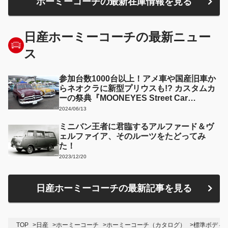
ホーミーコーチの最新在庫情報を見る
日産ホーミーコーチの最新ニュー
ス
参加台数1000台以上！アメ車や国産旧車か
らネオクラに新型プリウスも!? カスタムカ
ーの祭典『MOONEYES Street Car
Nationals』を見てみよう!!
2024/06/13
ミニバン王者に君臨するアルファード＆ヴ
ェルファイア、そのルーツをたどってみ
た！
2023/12/20
日産ホーミーコーチの最新記事を見る
TOP
日産
ホーミーコーチ
ホーミーコーチ（カタログ）
標準ボディ 