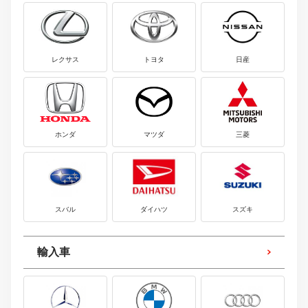
レクサス
トヨタ
日産
ホンダ
マツダ
三菱
スバル
ダイハツ
スズキ
輸入車