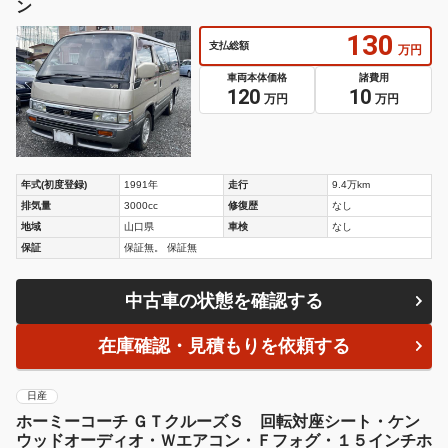
ン
130
支払総額
万円
車両本体価格
諸費用
120
10
万円
万円
年式(初度登録)
1991年
走行
9.4万km
排気量
3000cc
修復歴
なし
地域
山口県
車検
なし
保証
保証無。 保証無
中古車の状態を確認する
在庫確認・見積もりを依頼する
日産
ホーミーコーチ ＧＴクルーズＳ 回転対座シート・ケン
ウッドオーディオ・Ｗエアコン・Ｆフォグ・１５インチホ