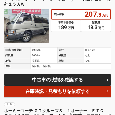
外１５ＡＷ
207
.3
支払総額
万円
車両本体価格
諸費用
189
18.3
万円
万円
年式(初度登録)
1995年
走行
8.1万km
排気量
3000cc
修復歴
なし
地域
埼玉県
車検
なし
保証
保証無。 保証無
中古車の状態を確認する
在庫確認・見積もりを依頼する
日産
ホーミーコーチ ＧＴクルーズＳ １オーナー ＥＴＣ