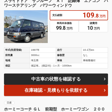
スライドドア サンルーフ ＡＴ 記録簿 エアコン パ
ワーステアリング パワーウィンドウ
109
.8
支払総額
万円
車両本体価格
諸費用
99.8
10
万円
万円
年式(初度登録)
1997年
走行
10.2万km
排気量
3000cc
修復歴
なし
地域
埼玉県
車検
車検整備付
保証
保証有。 [保証付]：1ヶ月・1000km
中古車の状態を確認する
在庫確認・見積もりを依頼する
日産
ホーミーコーチ ＧＬ 前期型 ホーミーワゴン ２００