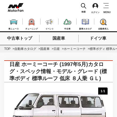
検索
MENU
ログイン
車ニュース
チューニング
イベント
中古車
新車カタログ
自動車求人
中古車トップ
国産車
ドイツ車
検索したいキーワードを入力
検索
TOP
自動車カタログ
国産車
日産
ホーミーコーチ
標準ボディ 標準ルー
日産 ホーミーコーチ (1997年5月)カタロ
グ・スペック情報・モデル・グレード (標
準ボディ 標準ルーフ 低床 ８人乗 ＧＬ)
1
/
1