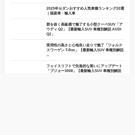
2025年セダンおすすめ人気車種ランキング20選
｜国産車・輸入車
群を抜く高級感で魅了する小型クーペSUV「ア
ウディ Q2」【最新輸入SUV 車種別解説 AUDI
Q2」
実用性の高さと心地良い走りで魅了「フォルク
スワーゲン T-Roc」【最新輸入SUV 車種別解説
...
フェイスリフトで先進的な装いにアップデート
「プジョー3008」【最新輸入SUV 車種別解説
PE...