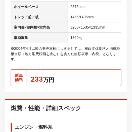
ホイールベース
2375mm
トレッド前／後
1455/1405mm
室内長×室内幅×室内高
3280×1535×1335mm
車両重量
1860kg
※2004年4月以降の発売車種につきましては、車両本体価格と消費税
相当額（地方消費税額を含む）を含んだ総額表示（内税）となりま
す。
新車
233
万円
価格
燃費・性能・詳細スペック
エンジン・燃料系