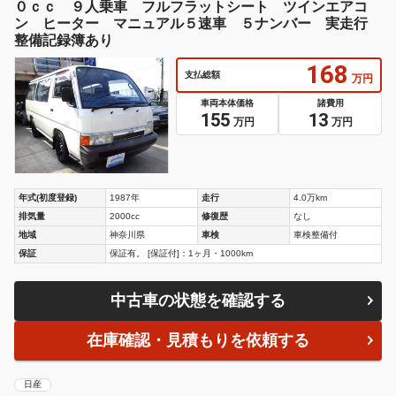
０ｃｃ ９人乗車 フルフラットシート ツインエアコ
ン ヒーター マニュアル５速車 ５ナンバー 実走行
整備記録簿あり
168
支払総額
万円
車両本体価格
諸費用
155
13
万円
万円
年式(初度登録)
1987年
走行
4.0万km
排気量
2000cc
修復歴
なし
地域
神奈川県
車検
車検整備付
保証
保証有。 [保証付]：1ヶ月・1000km
中古車の状態を確認する
在庫確認・見積もりを依頼する
日産