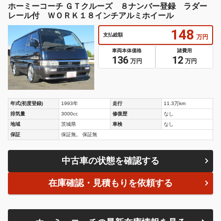
ホーミーコーチ ＧＴクルーズ ８ナンバー登録 ラダー
レール付 ＷＯＲＫ１８インチアルミホイール
148
支払総額
万円
車両本体価格
諸費用
136
12
万円
万円
年式(初度登録)
1993年
走行
11.3万km
排気量
3000cc
修復歴
なし
地域
茨城県
車検
なし
保証
保証無。 保証無
中古車の状態を確認する
在庫確認・見積もりを依頼する