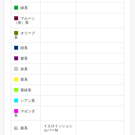
緑系
マルーン
（茶）系
オリーブ
系
紺系
紫系
灰系
黄系
黄緑系
シアン系
マゼンダ
系
イエロイッシュシ
銀系
ルバーＭ