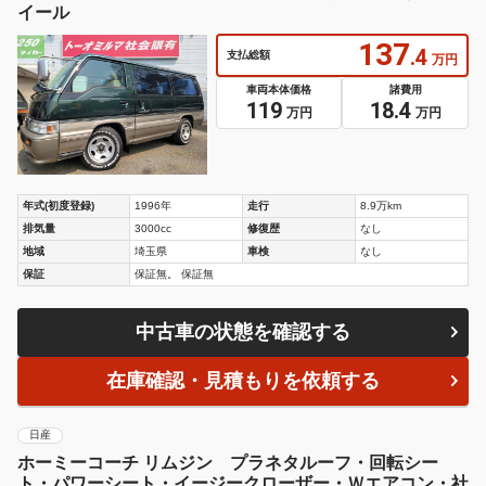
イール
137
.4
支払総額
万円
車両本体価格
諸費用
119
18.4
万円
万円
年式(初度登録)
1996年
走行
8.9万km
排気量
3000cc
修復歴
なし
地域
埼玉県
車検
なし
保証
保証無。 保証無
中古車の状態を確認する
在庫確認・見積もりを依頼する
日産
ホーミーコーチ リムジン プラネタルーフ・回転シー
ト・パワーシート・イージークローザー・Ｗエアコン・社