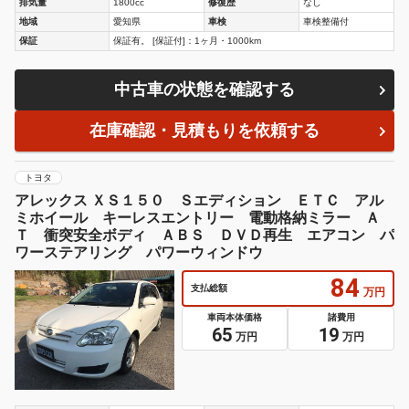
排気量
1800cc
修復歴
なし
地域
愛知県
車検
車検整備付
保証
保証有。 [保証付]：1ヶ月・1000km
中古車の状態を確認する
在庫確認・見積もりを依頼する
トヨタ
アレックス ＸＳ１５０ Ｓエディション ＥＴＣ アル
ミホイール キーレスエントリー 電動格納ミラー Ａ
Ｔ 衝突安全ボディ ＡＢＳ ＤＶＤ再生 エアコン パ
ワーステアリング パワーウィンドウ
84
支払総額
万円
車両本体価格
諸費用
65
19
万円
万円