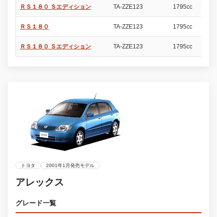
ＲＳ１８０ Ｓエディション
TA-ZZE123
1795cc
5
ＲＳ１８０
TA-ZZE123
1795cc
5
ＲＳ１８０ Ｓエディション
TA-ZZE123
1795cc
5
トヨタ
2001年1月発売モデル
アレックス
グレード一覧