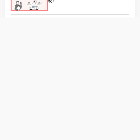
較！
2025年セダンおすすめ人気車種ランキング20選
｜国産車・輸入車
群を抜く高級感で魅了する小型クーペSUV「ア
ウディ Q2」【最新輸入SUV 車種別解説 AUDI
Q2」
実用性の高さと心地良い走りで魅了「フォルク
スワーゲン T-Roc」【最新輸入SUV 車種別解説
...
フェイスリフトで先進的な装いにアップデート
「プジョー3008」【最新輸入SUV 車種別解説
PE...