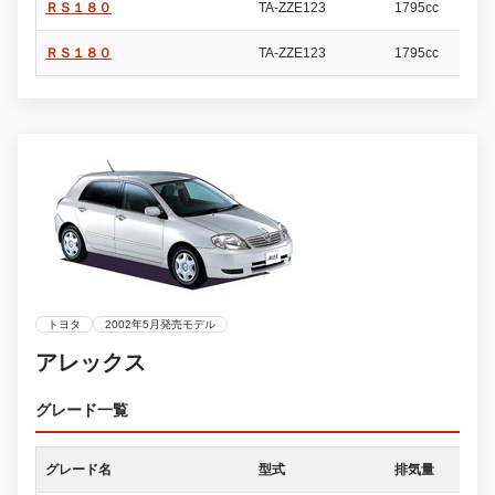
ＲＳ１８０
TA-ZZE123
1795cc
5
ＲＳ１８０
TA-ZZE123
1795cc
5
トヨタ
2002年5月発売モデル
アレックス
グレード一覧
グレード名
型式
排気量
ド