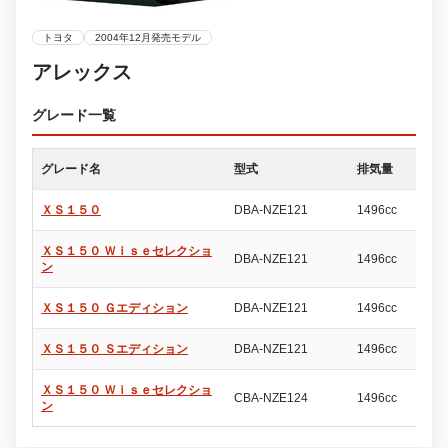
トヨタ
2004年12月発売モデル
アレックス
グレード一覧
グレード名
型式
排気量
ド
ＸＳ１５０
DBA-NZE121
1496cc
5
ＸＳ１５０ Ｗｉｓｅセレクショ
DBA-NZE121
1496cc
5
ン
ＸＳ１５０ Ｇエディション
DBA-NZE121
1496cc
5
ＸＳ１５０ Ｓエディション
DBA-NZE121
1496cc
5
ＸＳ１５０ Ｗｉｓｅセレクショ
CBA-NZE124
1496cc
5
ン