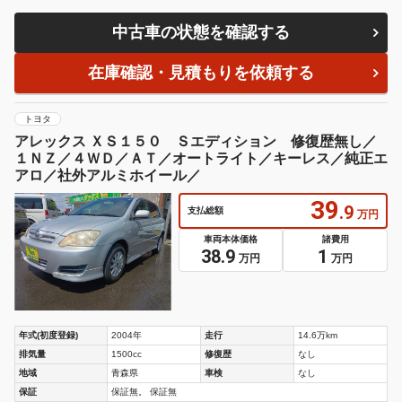
中古車の状態を確認する
在庫確認・見積もりを依頼する
トヨタ
アレックス ＸＳ１５０ Ｓエディション 修復歴無し／
１ＮＺ／４ＷＤ／ＡＴ／オートライト／キーレス／純正エ
アロ／社外アルミホイール／
39
.9
支払総額
万円
車両本体価格
諸費用
38.9
1
万円
万円
年式(初度登録)
2004年
走行
14.6万km
排気量
1500cc
修復歴
なし
地域
青森県
車検
なし
保証
保証無。 保証無