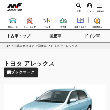
検索
MENU
ログイン
車ニュース
チューニング
イベント
中古車
新車カタログ
自動車求人
中古車トップ
国産車
ドイツ車
検索したいキーワードを入力
検索
TOP
自動車カタログ
国産車
トヨタ
アレックス
トヨタ アレックス
ブックマーク