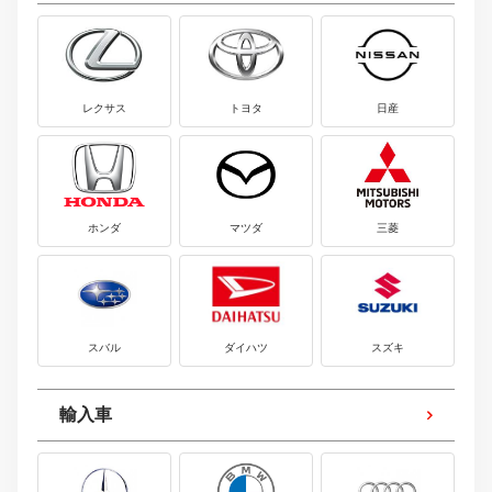
レクサス
トヨタ
日産
ホンダ
マツダ
三菱
スバル
ダイハツ
スズキ
輸入車