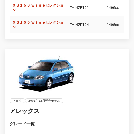
ＸＳ１５０ Ｗｉｓｅセレクショ
TA-NZE121
1496cc
5
ン
ＸＳ１５０ Ｗｉｓｅセレクショ
TA-NZE124
1496cc
5
ン
トヨタ
2001年12月発売モデル
アレックス
グレード一覧