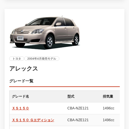
トヨタ
2004年4月発売モデル
アレックス
グレード一覧
グレード名
型式
排気量
ド
ＸＳ１５０
CBA-NZE121
1496cc
5
ＸＳ１５０ Ｇエディション
CBA-NZE121
1496cc
5