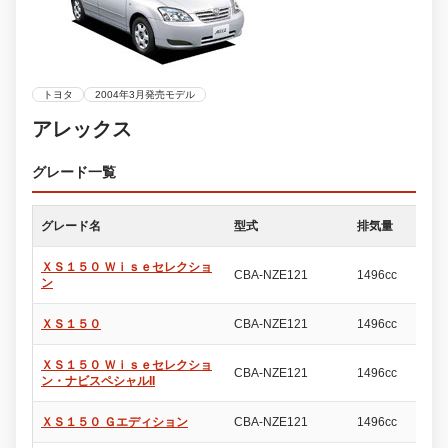
トヨタ
2004年3月発売モデル
アレックス
グレード一覧
グレード名
型式
排気量
ド
ＸＳ１５０ Ｗｉｓｅセレクショ
CBA-NZE121
1496cc
5
ン
ＸＳ１５０
CBA-NZE121
1496cc
5
ＸＳ１５０ Ｗｉｓｅセレクショ
CBA-NZE121
1496cc
5
ン・ナビスペシャルII
ＸＳ１５０ Ｇエディション
CBA-NZE121
1496cc
5