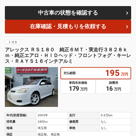
中古車の状態を確認する
在庫確認・見積もりを依頼する
トヨタ
アレックス ＲＳ１８０ 純正６ＭＴ・実走行３８２８ｋ
ｍ・純正エアロ・ＨＩＤヘッド・フロントフォグ・キーレ
ス・ＲＡＹＳ１６インチアルミ
195
支払総額
万円
車両本体価格
諸費用
179
16
万円
万円
年式(初度登録)
2003年
走行
0.4万km
排気量
1800cc
修復歴
なし
地域
埼玉県
車検
なし
保証
保証無。 保証無