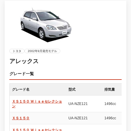
トヨタ
2002年9月発売モデル
アレックス
グレード一覧
グレード名
型式
排気量
ド
ＸＳ１５０ Ｗｉｓｅセレクショ
UA-NZE121
1496cc
5
ン
ＸＳ１５０
UA-NZE121
1496cc
5
ＸＳ１５０ Ｗｉｓｅセレクショ