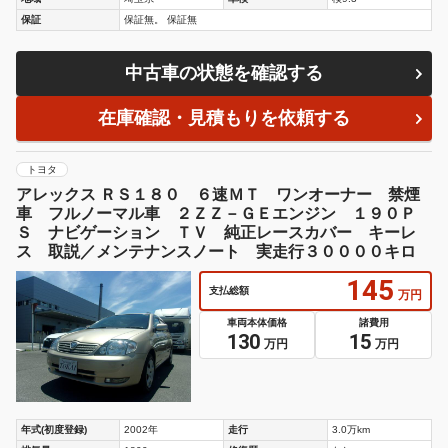
保証
保証無。 保証無
中古車の状態を確認する
在庫確認・見積もりを依頼する
トヨタ
アレックス ＲＳ１８０ ６速ＭＴ ワンオーナー 禁煙
車 フルノーマル車 ２ＺＺ－ＧＥエンジン １９０Ｐ
Ｓ ナビゲーション ＴＶ 純正レースカバー キーレ
ス 取説／メンテナンスノート 実走行３００００キロ
145
支払総額
万円
車両本体価格
諸費用
130
15
万円
万円
年式(初度登録)
2002年
走行
3.0万km