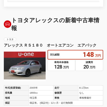
トヨタアレックスの新着中古車情
報
トヨタ
アレックス ＲＳ１８０ オートエアコン エアバック
148
支払総額
万円
車両本体価格
諸費用
128
20
万円
万円
年式(初度登録)
2005年
走行
8.1万km
排気量
1800cc
修復歴
なし
地域
埼玉県
車検
車検整備付
保証
保証有。 [保証付]：12ヶ月・走行無制限