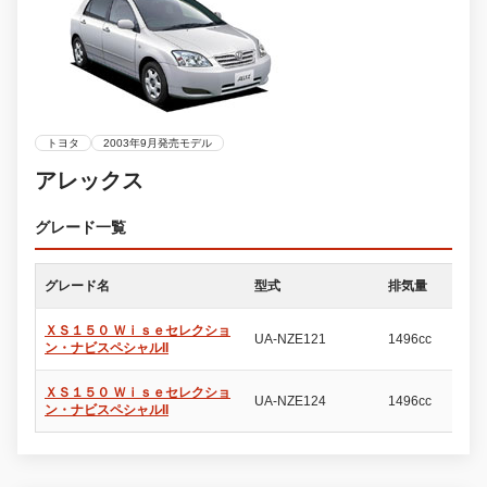
トヨタ
2003年9月発売モデル
アレックス
グレード一覧
グレード名
型式
排気量
ド
ＸＳ１５０ Ｗｉｓｅセレクショ
UA-NZE121
1496cc
5
ン・ナビスペシャルII
ＸＳ１５０ Ｗｉｓｅセレクショ
UA-NZE124
1496cc
5
ン・ナビスペシャルII