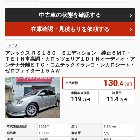
中古車の状態を確認する
在庫確認・見積もりを依頼する
トヨタ
アレックス ＲＳ１８０ Ｓエディション 純正６ＭＴ・
ＴＥＩＮ車高調・カロッツェリア１ＤＩＮオーディオ・ア
ンテナ分離ＥＴＣ・コムテックドラレコ・レカロシート・
ゼロファイター１５ＡＷ
130
.4
支払総額
万円
車両本体価格
諸費用
119
11.4
万円
万円
年式(初度登録)
2002年
走行
7.2万km
排気量
1800cc
修復歴
なし
地域
埼玉県
車検
検9.3