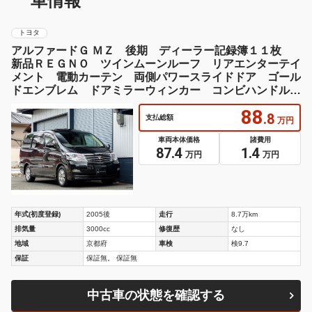
車情報
トヨタ
アルファードＧ ＭＺ 後期 ディーラー記録簿１１枚
新品ＲＥＧＮＯ ツインムーンルーフ リアエンターテイ
メント 電動カーテン 両側パワースライドドア ゴール
ドエンブレム ドアミラーウィンカー コンビハンドル
Ｃソナー
88
.8
支払総額
万円
車両本体価格
諸費用
87.4
1.4
万円
万円
年式(初度登録)
2005後
走行
8.7万km
排気量
3000cc
修復歴
なし
地域
京都府
車検
検9.7
保証
保証無。 保証無
中古車の状態を確認する