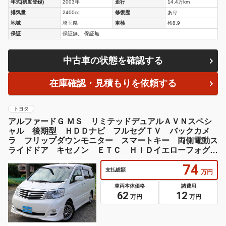
年式(初度登録)
2003年
走行
14.4万km
排気量
2400cc
修復歴
あり
地域
埼玉県
車検
検8.9
保証
保証無。 保証無
中古車の状態を確認する
在庫確認・見積もりを依頼する
トヨタ
アルファードＧ ＭＳ リミテッドデュアルＡＶＮスペシ
ャル 後期型 ＨＤＤナビ フルセグＴＶ バックカメ
ラ フリップダウンモニター スマートキー 両側電動ス
ライドドア キセノン ＥＴＣ ＨＩＤイエローフォグ
社外１７インチ マフラー ＡＢＳ エアバック ＡＦＳ
74
支払総額
万円
車両本体価格
諸費用
62
12
万円
万円