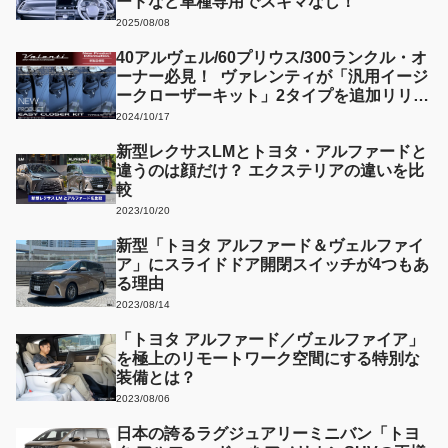
ードなど車種専用でスキマなし！
2025/08/08
40アルヴェル/60プリウス/300ランクル・オ
ーナー必見！ ヴァレンティが「汎用イージ
ークローザーキット」2タイプを追加リリー
ス
2024/10/17
新型レクサスLMとトヨタ・アルファードと
違うのは顔だけ？ エクステリアの違いを比
較
2023/10/20
新型「トヨタ アルファード＆ヴェルファイ
ア」にスライドドア開閉スイッチが4つもあ
る理由
2023/08/14
「トヨタ アルファード／ヴェルファイア」
を極上のリモートワーク空間にする特別な
装備とは？
2023/08/06
日本の誇るラグジュアリーミニバン「トヨ