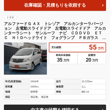
在庫確認・見積もりを依頼する
トヨタ
アルファードＧ ＡＸ トレゾア アルカンターラバージ
ョン 左電動スライドドア 左電動スライドドア アルカ
ンターラシート サンルーフ ナビ ＣＤＤＶＤ ＥＴ
Ｃ ＨＩＤヘッドライト フォグランプ ＰＢガラス コ
ンビハンドル ウッドパネル ウッドノブ コーナーセン
55
サー 回転対座シート
支払総額
万円
車両本体価格
諸費用
35
20
万円
万円
年式(初度登録)
2004年
走行
15.0万km
排気量
2400cc
修復歴
なし
地域
静岡県
車検
検8.10
保証
保証無。 保証無