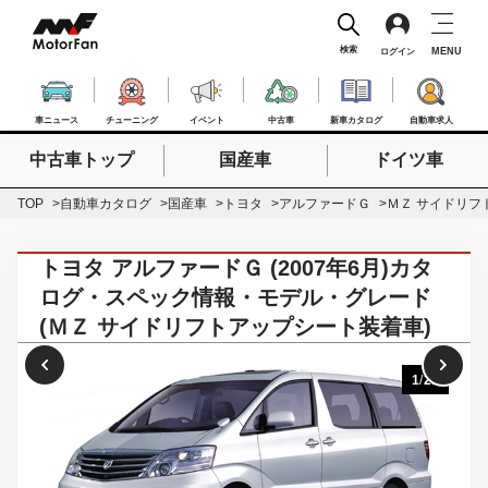
検索
MENU
ログイン
車ニュース
チューニング
イベント
中古車
新車カタログ
自動車求人
中古車トップ
国産車
ドイツ車
検索したいキーワードを入力
検索
TOP
自動車カタログ
国産車
トヨタ
アルファードＧ
ＭＺ サイドリフ
トヨタ アルファードＧ (2007年6月)カタ
ログ・スペック情報・モデル・グレード
(ＭＺ サイドリフトアップシート装着車)
1
/
21