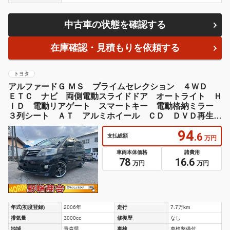
中古車の状態を確認する
在庫確認・見積もりを依頼する
トヨタ
アルファードＧ ＭＳ プライムセレクション ４ＷＤ
ＥＴＣ ナビ 両側電動スライドドア オートライト Ｈ
ＩＤ 電動リアゲート スマートキー 電動格納ミラー
３列シート ＡＴ アルミホイール ＣＤ ＤＶＤ再生
ミュージックプレイヤー接続可
94
.6
支払総額
万円
車両本体価格
諸費用
78
16.6
万円
万円
年式(初度登録)
2006年
走行
7.7万km
排気量
3000cc
修復歴
なし
地域
青森県
車検
車検整備付