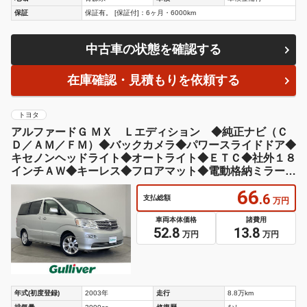
保証
保証有。 [保証付]：6ヶ月・6000km
中古車の状態を確認する
在庫確認・見積もりを依頼する
トヨタ
アルファードＧ ＭＸ Ｌエディション ◆純正ナビ（Ｃ
Ｄ／ＡＭ／ＦＭ）◆バックカメラ◆パワースライドドア◆
キセノンヘッドライト◆オートライト◆ＥＴＣ◆社外１８
インチＡＷ◆キーレス◆フロアマット◆電動格納ミラー◆
コーナー
66
.6
支払総額
万円
車両本体価格
諸費用
52.8
13.8
万円
万円
年式(初度登録)
2003年
走行
8.8万km