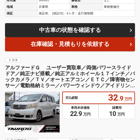
排気量
3000cc
修復歴
なし
地域
兵庫県
車検
車検整備付
保証
保証有。 [保証付]：3ヶ月・走行無制限
中古車の状態を確認する
在庫確認・見積もりを依頼する
トヨタ
アルファードＧ ユーザー買取車／両側パワースライド
ドア／純正ナビ搭載／純正アルミホイール１７インチ／バ
ックカメラ／ＴＶ／オートエアコン／ＥＴＣ／障害物セン
サー／電動格納ミラー／パワーウィンドウ／アイドリング
ストップ
32
.9
支払総額
万円
車両本体価格
諸費用
22.9
10
万円
万円