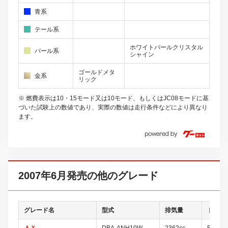
青系
テール系
ホワイトパールクリスタル
パール系
シャイン
ゴールドメタ
金系
リック
※ 燃費表示は10・15モード又は10モード、もしくはJC08モードに基
づいた試験上の数値であり、実際の数値は走行条件などにより異なり
ます。
2007年6月発売の他のグレード
グレード名
型式
排気量
ドア数
ＡＸ
DBA-ANH10W
2362cc
5ドア