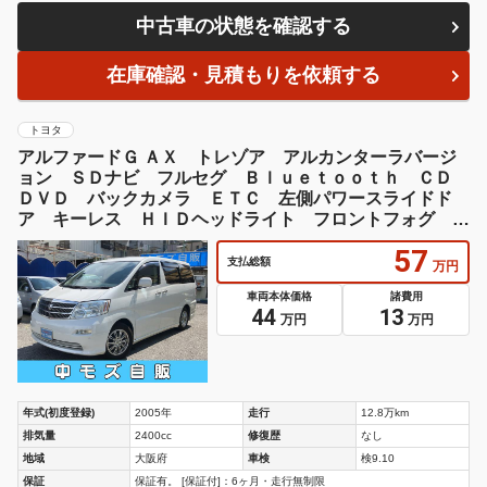
中古車の状態を確認する
在庫確認・見積もりを依頼する
トヨタ
アルファードＧ ＡＸ トレゾア アルカンターラバージ
ョン ＳＤナビ フルセグ Ｂｌｕｅｔｏｏｔｈ ＣＤ
ＤＶＤ バックカメラ ＥＴＣ 左側パワースライドド
ア キーレス ＨＩＤヘッドライト フロントフォグ オ
ートライト 社外アルミホイール
57
支払総額
万円
車両本体価格
諸費用
44
13
万円
万円
年式(初度登録)
2005年
走行
12.8万km
排気量
2400cc
修復歴
なし
地域
大阪府
車検
検9.10
保証
保証有。 [保証付]：6ヶ月・走行無制限