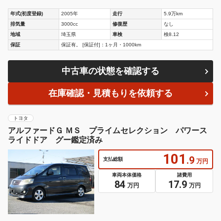
年式(初度登録)
2005年
走行
5.9万km
排気量
3000cc
修復歴
なし
地域
埼玉県
車検
検8.12
保証
保証有。 [保証付]：1ヶ月・1000km
中古車の状態を確認する
在庫確認・見積もりを依頼する
トヨタ
アルファードＧ ＭＳ プライムセレクション パワース
ライドドア グー鑑定済み
101
.9
支払総額
万円
車両本体価格
諸費用
84
17.9
万円
万円