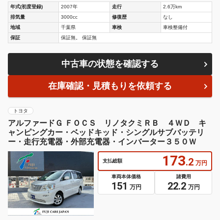
年式(初度登録)
2007年
走行
2.6万km
排気量
3000cc
修復歴
なし
地域
千葉県
車検
車検整備付
保証
保証無。 保証無
中古車の状態を確認する
在庫確認・見積もりを依頼する
トヨタ
アルファードＧ ＦＯＣＳ リノタクミＲＢ ４ＷＤ キ
ャンピングカー・ベッドキッド・シングルサブバッテリ
ー・走行充電器・外部充電器・インバーター３５０Ｗ
173
.2
支払総額
万円
車両本体価格
諸費用
151
22.2
万円
万円