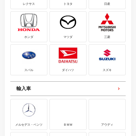
レクサス
トヨタ
日産
ホンダ
マツダ
三菱
スバル
ダイハツ
スズキ
輸入車
メルセデス・ベンツ
ＢＭＷ
アウディ