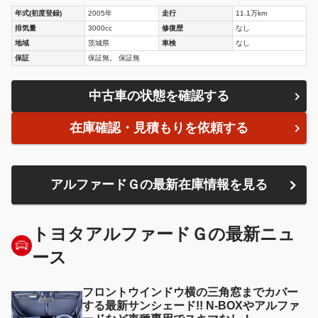
年式(初度登録)
2005年
走行
11.1万km
排気量
3000cc
修復歴
なし
地域
茨城県
車検
なし
保証
保証無。 保証無
中古車の状態を確認する
在庫確認・見積もりを依頼する
アルファードＧの最新在庫情報を見る
トヨタアルファードＧの最新ニュ
ース
フロントウインドウ横の三角窓までカバー
する最新サンシェード!! N-BOXやアルファ