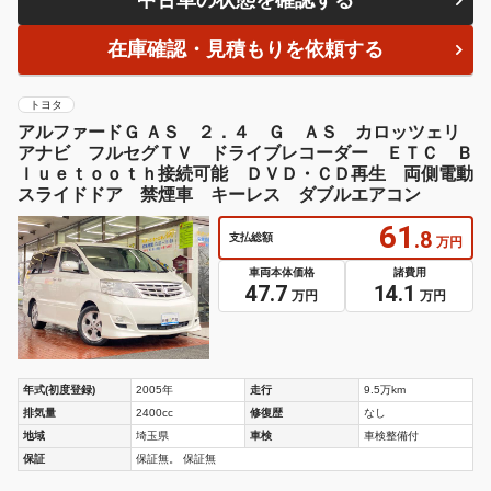
中古車の状態を確認する
在庫確認・見積もりを依頼する
トヨタ
アルファードＧ ＡＳ ２．４ Ｇ ＡＳ カロッツェリ
アナビ フルセグＴＶ ドライブレコーダー ＥＴＣ Ｂ
ｌｕｅｔｏｏｔｈ接続可能 ＤＶＤ・ＣＤ再生 両側電動
スライドドア 禁煙車 キーレス ダブルエアコン
61
.8
支払総額
万円
車両本体価格
諸費用
47.7
14.1
万円
万円
年式(初度登録)
2005年
走行
9.5万km
排気量
2400cc
修復歴
なし
地域
埼玉県
車検
車検整備付
保証
保証無。 保証無