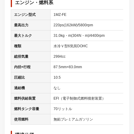
エンジン・燃料系
エンジン型式
1MZ-FE
最高出力
220ps(162kW)/5800rpm
最大トルク
31.0kg・m(304N・m)/4400rpm
種類
水冷Ｖ型6気筒DOHC
総排気量
2994cc
内径×行程
87.5mm×83.0mm
圧縮比
10.5
過給機
なし
燃料供給装置
EFI（電子制御式燃料噴射装置）
燃料タンク容量
70リットル
使用燃料
無鉛プレミアムガソリン