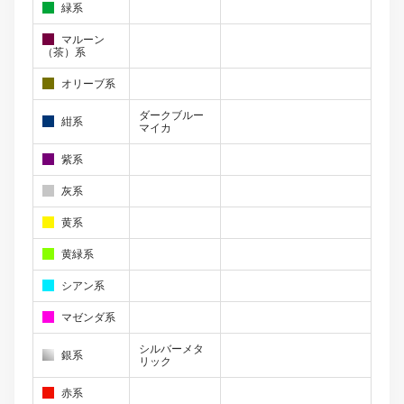
緑系
マルーン
（茶）系
オリーブ系
ダークブルー
紺系
マイカ
紫系
灰系
黄系
黄緑系
シアン系
マゼンダ系
シルバーメタ
銀系
リック
赤系