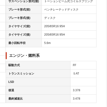
サスペンション形式(後)
トーションビーム式コイルスプリング
ブレーキ形式(前)
ベンチレーテッドディスク
ブレーキ形式(後)
ディスク
タイヤサイズ(前)
205/65R16 95H
タイヤサイズ(後)
205/65R16 95H
最小回転半径
5.6m
エンジン・燃料系
駆動方式
FF
トランスミッション
５AT
LSD
後退
3.378
最終減速比
3.478