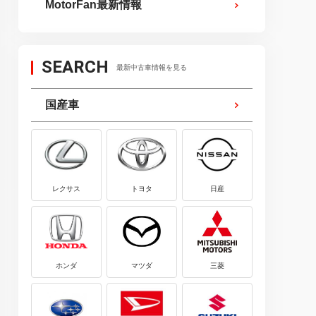
MotorFan最新情報
SEARCH
最新中古車情報を見る
国産車
レクサス
トヨタ
日産
ホンダ
マツダ
三菱