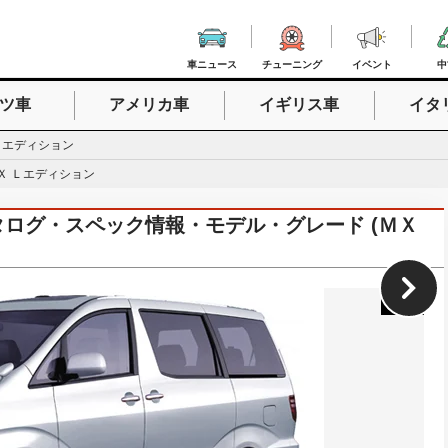
車ニュース
チューニング
イベント
中
ツ車
アメリカ車
イギリス車
イタ
入力
Ｌエディション
Ｘ Ｌエディション
)カタログ・スペック情報・モデル・グレード (ＭＸ
1
/
21