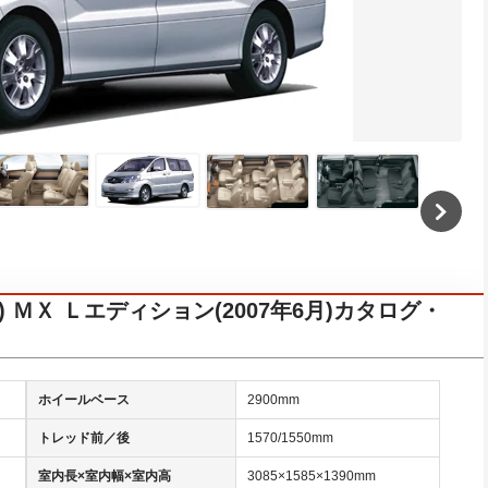
) ＭＸ Ｌエディション(2007年6月)カタログ・
ホイールベース
2900mm
トレッド前／後
1570/1550mm
室内長×室内幅×室内高
3085×1585×1390mm