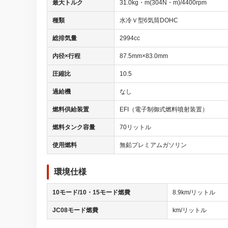
最大トルク
31.0kg・m(304N・m)/4400rpm
種類
水冷Ｖ型6気筒DOHC
総排気量
2994cc
内径×行程
87.5mm×83.0mm
圧縮比
10.5
過給機
なし
燃料供給装置
EFI（電子制御式燃料噴射装置）
燃料タンク容量
70リットル
使用燃料
無鉛プレミアムガソリン
環境仕様
10モード/10・15モード燃費
8.9km/リットル
JC08モード燃費
km/リットル