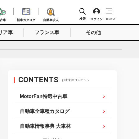
検索
ログイン
MENU
古車
新車カタログ
自動車求人
リア車
フランス車
その他
検索
CONTENTS
おすすめコンテンツ
MotorFan特選中古車
自動車全車種カタログ
自動車情報事典 大車林