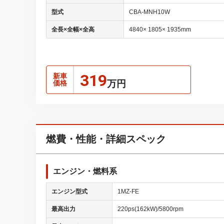
型式
CBA-MNH10W
全長×全幅×全高
4840× 1805× 1935mm
319
新車
万円
価格
燃費・性能・詳細スペック
エンジン・燃料系
エンジン型式
1MZ-FE
最高出力
220ps(162kW)/5800rpm