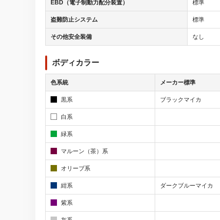
EBD（電子制動力配分装置）
標準
盗難防止システム
標準
その他安全装備
なし
ボディカラー
色系統
メーカー標準
黒系
ブラックマイカ
白系
緑系
マルーン（茶）系
オリーブ系
紺系
ダークブルーマイカ
紫系
灰系