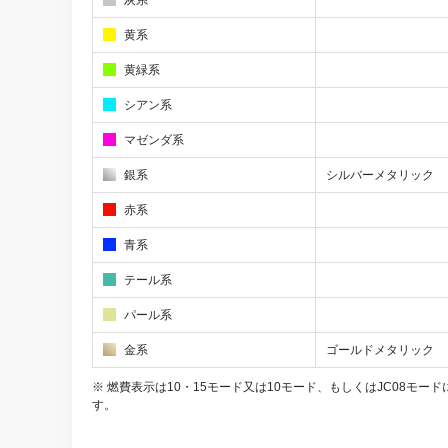
黄系
黄緑系
シアン系
マゼンダ系
銀系
シルバーメタリック
赤系
青系
テール系
パール系
金系
ゴールドメタリック
※ 燃費表示は10・15モード又は10モード、もしくはJC08
す。