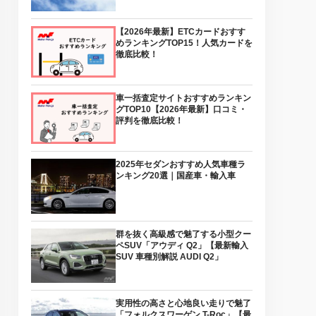
【2026年最新】ETCカードおすす
めランキングTOP15！人気カードを
徹底比較！
車一括査定サイトおすすめランキン
グTOP10【2026年最新】口コミ・
評判を徹底比較！
2025年セダンおすすめ人気車種ラ
ンキング20選｜国産車・輸入車
群を抜く高級感で魅了する小型クー
ペSUV「アウディ Q2」【最新輸入
SUV 車種別解説 AUDI Q2」
実用性の高さと心地良い走りで魅了
「フォルクスワーゲン T-Roc」【最