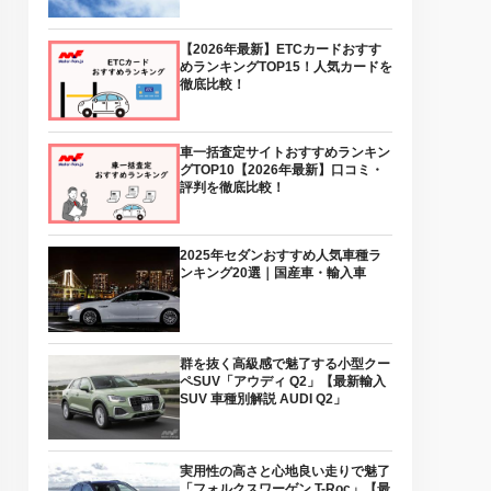
【2026年最新】ETCカードおすす
めランキングTOP15！人気カードを
徹底比較！
車一括査定サイトおすすめランキン
グTOP10【2026年最新】口コミ・
評判を徹底比較！
2025年セダンおすすめ人気車種ラ
ンキング20選｜国産車・輸入車
群を抜く高級感で魅了する小型クー
ペSUV「アウディ Q2」【最新輸入
SUV 車種別解説 AUDI Q2」
実用性の高さと心地良い走りで魅了
「フォルクスワーゲン T-Roc」【最