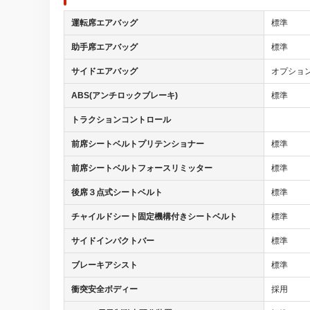
運転席エアバッグ
標準
助手席エアバッグ
標準
サイドエアバッグ
オプショ
ABS(アンチロックブレーキ)
標準
トラクションコントロール
前席シートベルトプリテンショナー
標準
前席シートベルトフォースリミッター
標準
後席３点式シートベルト
標準
チャイルドシート固定機構付きシートベルト
標準
サイドインパクトバー
標準
ブレーキアシスト
標準
衝突安全ボディー
採用