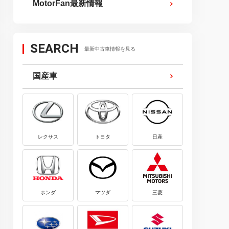
MotorFan最新情報
SEARCH
最新中古車情報を見る
国産車
レクサス
トヨタ
日産
ホンダ
マツダ
三菱