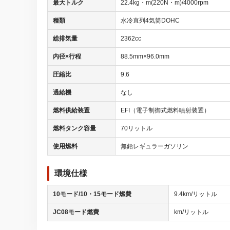
最大トルク
22.4kg・m(220N・m)/4000rpm
種類
水冷直列4気筒DOHC
総排気量
2362cc
内径×行程
88.5mm×96.0mm
圧縮比
9.6
過給機
なし
燃料供給装置
EFI（電子制御式燃料噴射装置）
燃料タンク容量
70リットル
使用燃料
無鉛レギュラーガソリン
環境仕様
10モード/10・15モード燃費
9.4km/リットル
JC08モード燃費
km/リットル