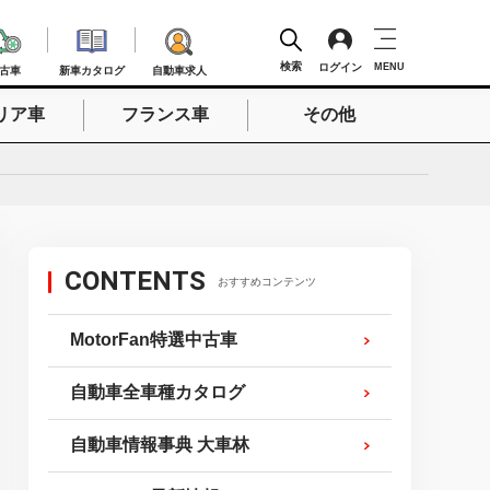
検索
ログイン
MENU
古車
新車カタログ
自動車求人
リア車
フランス車
その他
検索
CONTENTS
おすすめコンテンツ
MotorFan特選中古車
自動車全車種カタログ
自動車情報事典 大車林