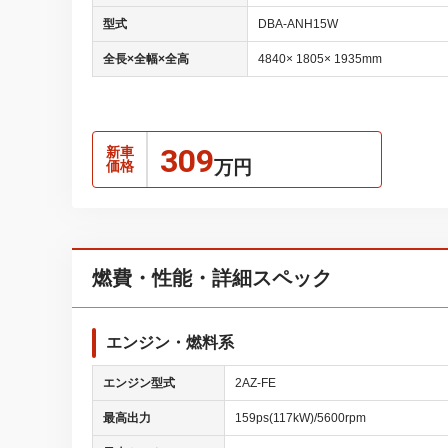
型式
DBA-ANH15W
全長×全幅×全高
4840× 1805× 1935mm
309
新車
万円
価格
燃費・性能・詳細スペック
エンジン・燃料系
エンジン型式
2AZ-FE
最高出力
159ps(117kW)/5600rpm