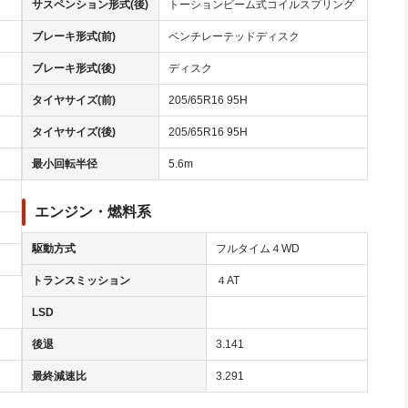
サスペンション形式(後)
トーションビーム式コイルスプリング
ブレーキ形式(前)
ベンチレーテッドディスク
ブレーキ形式(後)
ディスク
タイヤサイズ(前)
205/65R16 95H
タイヤサイズ(後)
205/65R16 95H
最小回転半径
5.6m
エンジン・燃料系
駆動方式
フルタイム４WD
トランスミッション
４AT
LSD
後退
3.141
最終減速比
3.291