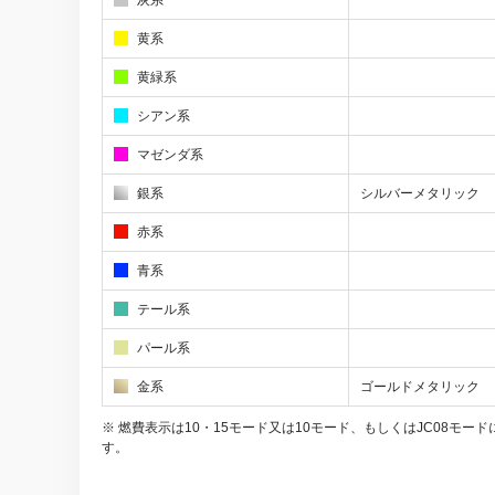
黄系
黄緑系
シアン系
マゼンダ系
銀系
シルバーメタリック
赤系
青系
テール系
パール系
金系
ゴールドメタリック
※ 燃費表示は10・15モード又は10モード、もしくはJC08
す。