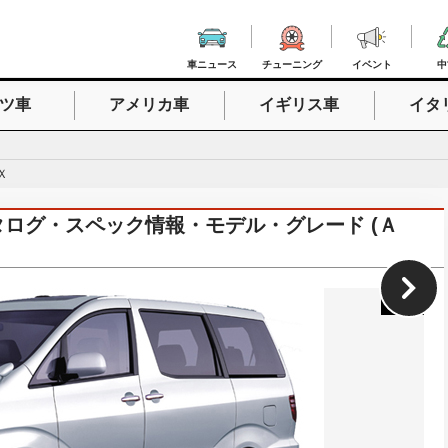
車ニュース
チューニング
イベント
中
ツ車
アメリカ車
イギリス車
イタ
入力
Ｘ
)カタログ・スペック情報・モデル・グレード (Ａ
1
/
21