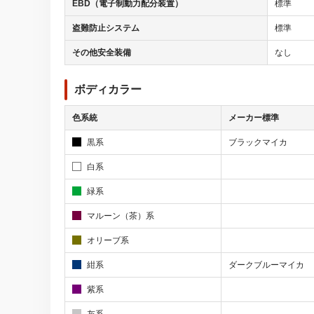
EBD（電子制動力配分装置）
標準
盗難防止システム
標準
その他安全装備
なし
ボディカラー
色系統
メーカー標準
黒系
ブラックマイカ
白系
緑系
マルーン（茶）系
オリーブ系
紺系
ダークブルーマイカ
紫系
灰系