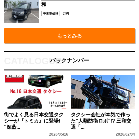
和
中古車価格
--万円
もっとみる
バックナンバー
街でよく見る日本交通タク
タクシー会社が本気で作っ
シーが『トミカ』に登場!
た“人類防衛ロボ”!? 三和交
“深藍...
通「...
2026/05/16
2026/02/04