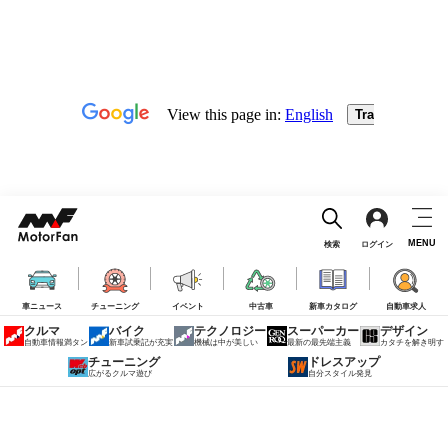
MENU
検索
ログイン
車ニュース
チューニング
イベント
中古車
新車カタログ
自動車求人
クルマ
バイク
テクノロジー
スーパーカー
デザイン
自動車情報満タン
新車試乗記が充実
機械は中が美しい
最新の最先端主義
カタチを解き明す
チューニング
ドレスアップ
広がるクルマ遊び
自分スタイル発見