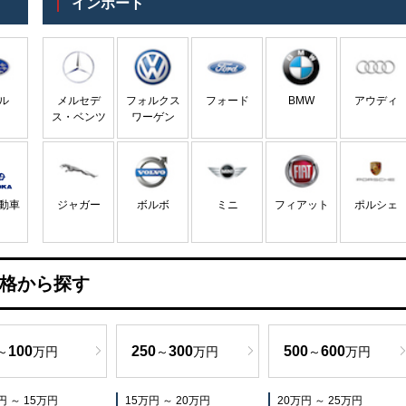
インポート
ル
メルセデ
フォルクス
フォード
BMW
アウディ
ス・ベンツ
ワーゲン
動車
ジャガー
ボルボ
ミニ
フィアット
ポルシェ
格から探す
100
250
300
500
600
～
万円
～
万円
～
万円
円 ～ 15万円
15万円 ～ 20万円
20万円 ～ 25万円