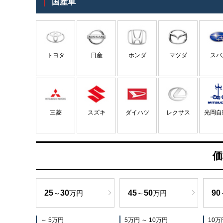
国産車
トヨタ
日産
ホンダ
マツダ
スバ
光岡自
三菱
スズキ
ダイハツ
レクサス
価
25
30
45
50
90
～
万円
～
万円
～ 5万円
5万円 ～ 10万円
10万