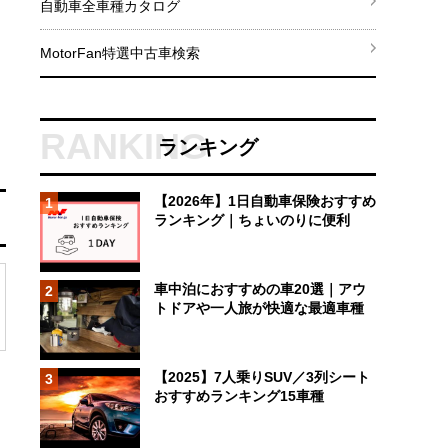
自動車全車種カタログ
MotorFan特選中古車検索
ランキング
【2026年】1日自動車保険おすすめ
1
ランキング｜ちょいのりに便利
車中泊におすすめの車20選｜アウ
2
トドアや一人旅が快適な最適車種
【2025】7人乗りSUV／3列シート
3
おすすめランキング15車種