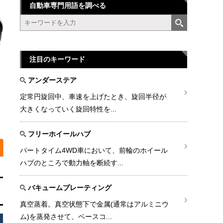
自動車専門用語を調べる
注目のキーワード
アンダーステア
定常円旋回中、車速を上げたとき、旋回半径が
大きくなっていく旋回特性を...
フリーホイールハブ
パートタイム4WD車において、前輪のホイール
ハブのところで動力軸を断続す...
バキュームプレーティング
真空蒸着。真空状態下で金属(通常はアルミニウ
ム)を蒸発させて、ベースコ...