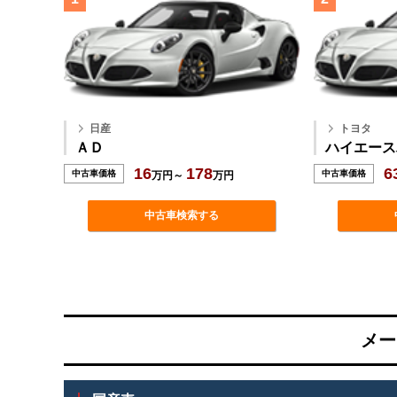
日産
トヨタ
ＡＤ
ハイエース
16
178
6
中古車価格
中古車価格
万円～
万円
中古車検索する
メー