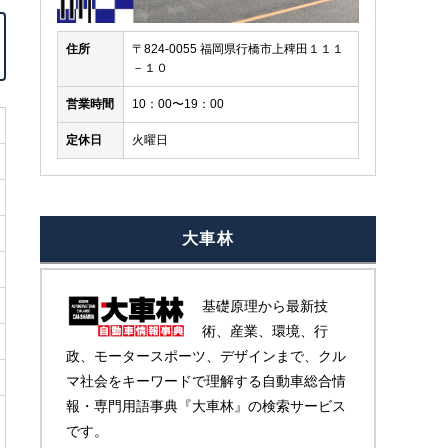
住所
〒824-0055 福岡県行橋市上稗田１１１
－１０
営業時間
10：00〜19：00
定休日
火曜日
車についてのご質問
当店のお車をご覧いただきましてありがとうございます
大車林
にお問い合わせ下さ
やお見積りのご依頼、ご購入にあたってのご相談などお
い！フリーダイヤル ００７８－６０４９－８０１８
基礎原理から最新技
術、産業、環境、行
政、モータースポーツ、デザインまで、クル
マ社会をキーワードで理解する自動車総合情
報・専門用語事典『大車林』の検索サービス
です。