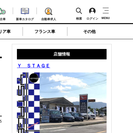
MENU
検索
ログイン
古車
新車カタログ
自動車求人
リア車
フランス車
その他
店舗情報
Ｙ ＳＴＡＧＥ
5