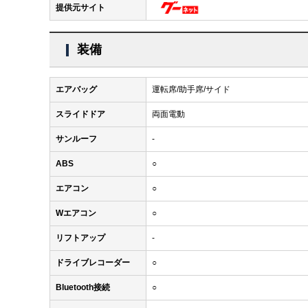
提供元サイト
装備
エアバッグ
運転席/助手席/サイド
スライドドア
両面電動
サンルーフ
-
ABS
○
エアコン
○
Wエアコン
○
リフトアップ
-
ドライブレコーダー
○
Bluetooth接続
○