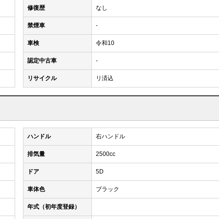
修復歴
なし
禁煙車
-
車検
令和10
認定中古車
-
リサイクル
リ済込
ハンドル
右ハンドル
排気量
2500cc
ドア
5D
車体色
ブラック
年式（初年度登録）