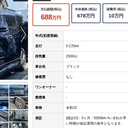
支払総額(税込)
本体価格 (税込)
諸費用 (税込)
678
10
688
万円
万円
万円
Next
年式(初度登録)
走行
0.2万km
排気量
2500cc
当店のお車をご覧いただきましてありがとうございます。お
車台色
ブラック
やお見積りのご依頼、ご購入にあたってのご相談などお気軽
い！フリーダイヤル ００７８－６０４９－８０１８
修復歴
なし
ワンオーナー
-
禁煙車
-
車検
令和10
保証
[保証付]：3ヶ月・5000km ※いずれか早
い時期が保証適用の条件となります。