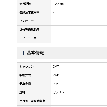
走行距離
0.2万km
登録済未使用車
-
ワンオーナー
-
点検整備記録簿
-
ディーラー車
-
基本情報
ミッション
CVT
駆動方式
2WD
乗車定員
７名
燃料
ガソリン
エコカー減税対象車
-