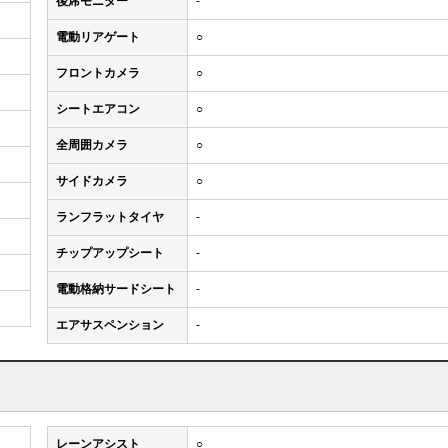
後席モニター
-
電動リアゲート
○
フロントカメラ
○
シートエアコン
○
全周囲カメラ
○
サイドカメラ
○
ランフラットタイヤ
-
チップアップシート
-
電動格納サードシート
-
エアサスペンション
-
レーンアシスト
○