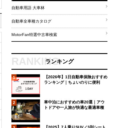
自動車用語 大車林
自動車全車種カタログ
MotorFan特選中古車検索
ランキング
【2026年】1日自動車保険おすすめ
1
ランキング｜ちょいのりに便利
車中泊におすすめの車20選｜アウ
2
トドアや一人旅が快適な最適車種
【2025】7人乗りSUV／3列シート
3