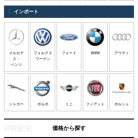
インポート
メルセデ
フォルクス
フォード
BMW
アウディ
ス・
ワーゲン
ベンツ
ジャガー
ボルボ
ミニ
フィアット
ポルシェ
価格から探す