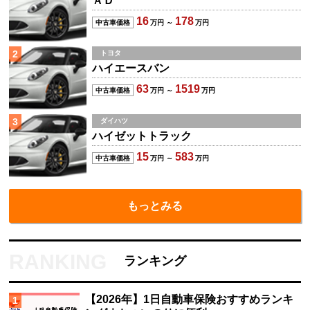
ＡＤ
16
178
中古車価格
万円 ～
万円
2
トヨタ
ハイエースバン
63
1519
中古車価格
万円 ～
万円
3
ダイハツ
ハイゼットトラック
15
583
中古車価格
万円 ～
万円
もっとみる
ランキング
【2026年】1日自動車保険おすすめランキ
1