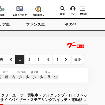
検索
ログイン
MENU
古車
新車カタログ
自動車求人
リア車
フランス車
その他
検索
初
1
2
3
4
5
最後
年式
走行距離
排気量
車検
高
新
古
少
多
少
多
長
短
ックＢ ユーザー買取車・フォグランプ・ＨＩＤヘッ
サイドバイザー・ステアリングスイッチ・電動格納
８インチＡＷ・オートエアコン