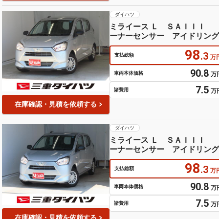
ダイハツ
ミライース Ｌ ＳＡＩＩ
ーナーセンサー アイドリング
レスキー オートライト 元試
98
キ ペダル踏み間違い抑制
.3
支払総額
万
90.8
車両本体価格
万
7.5
諸費用
万
在庫確認・見積を依頼する
ダイハツ
ミライース Ｌ ＳＡＩＩ
ーナーセンサー アイドリン
ペダル踏み間違い抑制 ハイビ
98
乗車 ＡＢＳ 安全ボディ 点
.3
支払総額
万
90.8
車両本体価格
万
7.5
諸費用
万
在庫確認・見積を依頼する