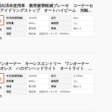
届出済未使用車 衝突被害軽減ブレーキ コーナーセ
アイドリングストップ オートハイビーム 光軸調
ュアルエアコン パワーウインドウ 保証あり
年式(初度登録)
2026年
走行
8km
円
排気量
660cc
修復歴
なし
地域
愛知県
車検
検11.1
円
保証
保証有。 [保証付]：6ヶ月・6000km
円
 ワンオーナー キーレスエントリー ワンオーナー
オレス ハロゲンヘッドライト オートライト オ
ストップ スマアシＩＩＩ
年式(初度登録)
2026年
走行
0.2万km
円
排気量
660cc
修復歴
なし
地域
香川県
車検
検11.1
円
保証
保証有。 [保証付]：6ヶ月・10000km
円