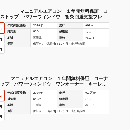
Ｉ マニュアルエアコン １年間無料保証 コ
ストップ パワーウィンドウ 衝突回避支援ブレー
線逸脱警報 ワンオーナー キーレスキー ハイビ
年式(初度登録)
2026年
走行
993km
元試乗車 点検記録簿
円
排気量
660cc
修復歴
なし
地域
三重県
車検
検11.2
円
保証
保証有。 [保証付]：12ヶ月・走行無制限
円
 マニュアルエアコン １年間無料保証 コーナ
ップ パワーウィンドウ ワンオーナー キーレス
ートライト 元試乗車 ＡＢＳ 点検記録簿 衝突
年式(初度登録)
2026年
走行
0.1万km
間違い抑制
円
排気量
660cc
修復歴
なし
地域
三重県
車検
検11.2
円
保証
保証有。 [保証付]：12ヶ月・走行無制限
円