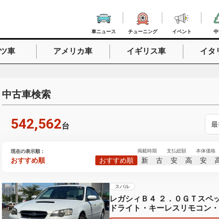
車ニュース
チューニング
イベント
中
ツ車
アメリカ車
イギリス車
イタ
入力
中古車検索
542,562
最
台
掲載時期
支払総額
本体価格
現在の表示順：
おすすめ順
おすすめ順
新
古
安
高
安
スバル
レガシィＢ４ ２．０ＧＴスペ
ドライト・キーレスリモコン・
ミラー・パワーシート・純正１