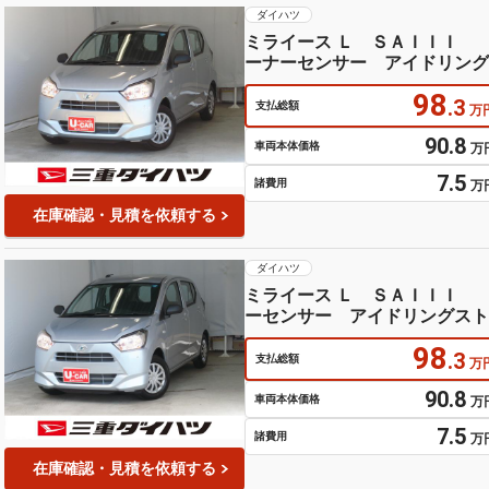
ダイハツ
ミライース Ｌ ＳＡＩＩ
ーナーセンサー アイドリング
キ ペダル踏み間違い抑制 車
98
ームアシスト オートライト 
.3
支払総額
万
90.8
車両本体価格
万
7.5
諸費用
万
在庫確認・見積を依頼する
ダイハツ
ミライース Ｌ ＳＡＩＩＩ
ーセンサー アイドリングスト
キー ハイビームアシスト オ
98
回避支援ブレーキ ペダル踏み
.3
支払総額
万
90.8
車両本体価格
万
7.5
諸費用
万
在庫確認・見積を依頼する