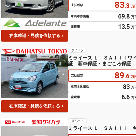
83
.3
支払総額
万
69.8
車両本体価格
万
13.5
諸費用
万
在庫確認・見積を依頼する
ダイハツ
ミライース Ｌ ＳＡＩＩＩワ
証 新車保証・まごころ保証 
ｏｔｈ／ＵＳＢチューナー装備
89
.6
支払総額
万
83
車両本体価格
万
6.6
諸費用
万
在庫確認・見積を依頼する
ダイハツ
ミライース Ｌ ＳＡＩＩＩ 