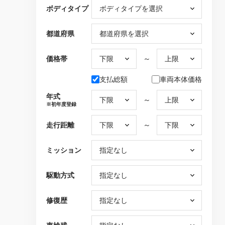
ボディタイプ
都道府県
～
価格帯
支払総額
車両本体価格
年式
～
※初年度登録
～
走行距離
ミッション
駆動方式
修復歴