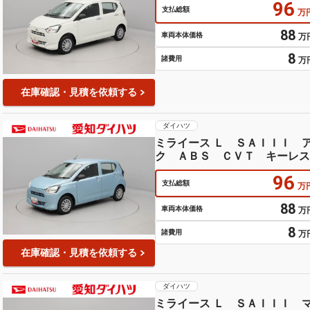
96
支払総額
万
88
車両本体価格
万
8
諸費用
万
在庫確認・見積を依頼する
ダイハツ
ミライース Ｌ ＳＡＩＩＩ 
ク ＡＢＳ ＣＶＴ キーレス
96
支払総額
万
88
車両本体価格
万
8
諸費用
万
在庫確認・見積を依頼する
ダイハツ
ミライース Ｌ ＳＡＩＩＩ 