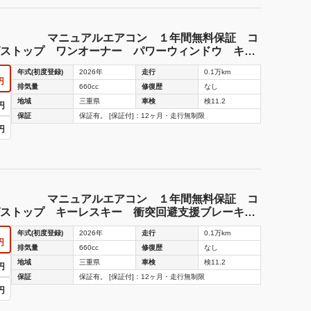
Ｉ マニュアルエアコン １年間無料保証 コ
ストップ ワンオーナー パワーウィンドウ キー
乗車 ＡＢＳ 点検記録簿 衝突回避支援ブレー
年式(初度登録)
2026年
走行
0.1万km
円
排気量
660cc
修復歴
なし
地域
三重県
車検
検11.2
円
保証
保証有。 [保証付]：12ヶ月・走行無制限
円
Ｉ マニュアルエアコン １年間無料保証 コ
グストップ キーレスキー 衝突回避支援ブレーキ
ームアシスト Ｗエアバック オートライト 元試
年式(初度登録)
2026年
走行
0.1万km
検記録簿
円
排気量
660cc
修復歴
なし
地域
三重県
車検
検11.2
円
保証
保証有。 [保証付]：12ヶ月・走行無制限
円