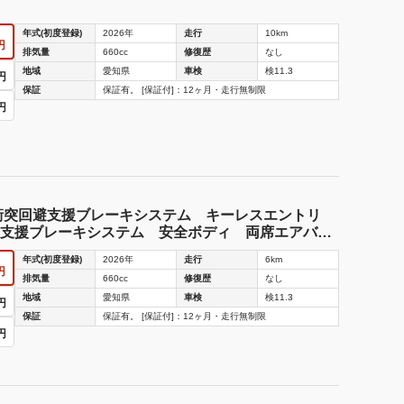
年式(初度登録)
2026年
走行
10km
円
排気量
660cc
修復歴
なし
地域
愛知県
車検
検11.3
円
保証
保証有。 [保証付]：12ヶ月・走行無制限
円
衝突回避支援ブレーキシステム キーレスエントリ
支援ブレーキシステム 安全ボディ 両席エアバッ
トＵＶカット
年式(初度登録)
2026年
走行
6km
円
排気量
660cc
修復歴
なし
地域
愛知県
車検
検11.3
円
保証
保証有。 [保証付]：12ヶ月・走行無制限
円