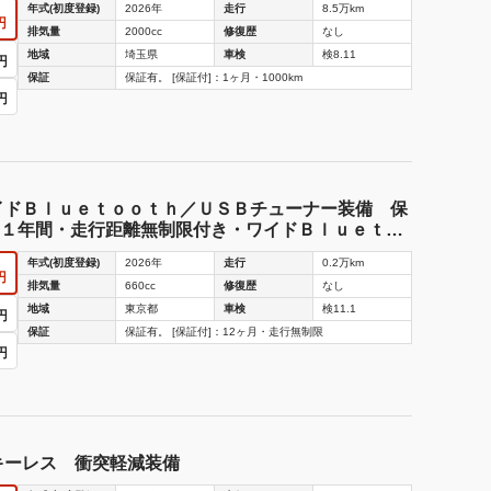
年式(初度登録)
2026年
走行
8.5万km
円
排気量
2000cc
修復歴
なし
地域
埼玉県
車検
検8.11
円
保証
保証有。 [保証付]：1ヶ月・1000km
円
イドＢｌｕｅｔｏｏｔｈ／ＵＳＢチューナー装備 保
１年間・走行距離無制限付き・ワイドＢｌｕｅｔｏ
・スマートアシスト装備
年式(初度登録)
2026年
走行
0.2万km
円
排気量
660cc
修復歴
なし
地域
東京都
車検
検11.1
円
保証
保証有。 [保証付]：12ヶ月・走行無制限
円
キーレス 衝突軽減装備