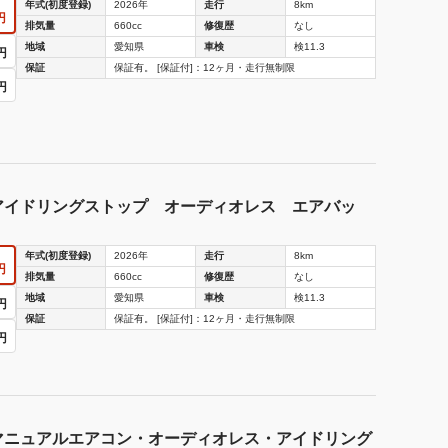
年式(初度登録)
2026年
走行
8km
円
排気量
660cc
修復歴
なし
地域
愛知県
車検
検11.3
円
保証
保証有。 [保証付]：12ヶ月・走行無制限
円
アイドリングストップ オーディオレス エアバッ
年式(初度登録)
2026年
走行
8km
円
排気量
660cc
修復歴
なし
地域
愛知県
車検
検11.3
円
保証
保証有。 [保証付]：12ヶ月・走行無制限
円
マニュアルエアコン・オーディオレス・アイドリング