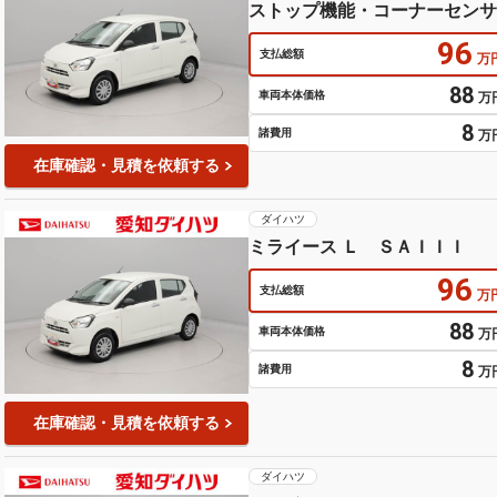
ストップ機能・コーナーセンサ
援ブレーキ・キーレスエントリ
96
支払総額
万
88
車両本体価格
万
8
諸費用
万
在庫確認・見積を依頼する
ダイハツ
ミライース Ｌ ＳＡＩＩＩ
96
支払総額
万
88
車両本体価格
万
8
諸費用
万
在庫確認・見積を依頼する
ダイハツ