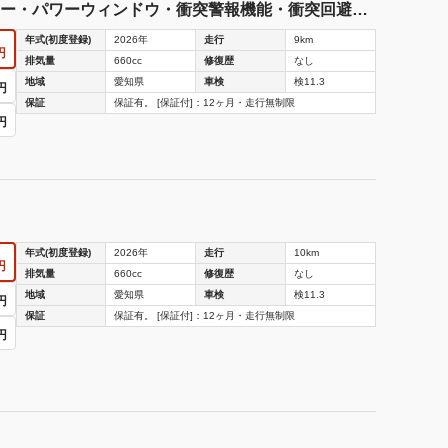
ー・パワーウィンドウ・衝突警報機能・衝突回避支
ー
年式(初度登録)
2026年
走行
9km
円
排気量
660cc
修復歴
なし
地域
愛知県
車検
検11.3
円
保証
保証有。 [保証付]：12ヶ月・走行無制限
円
年式(初度登録)
2026年
走行
10km
円
排気量
660cc
修復歴
なし
地域
愛知県
車検
検11.3
円
保証
保証有。 [保証付]：12ヶ月・走行無制限
円