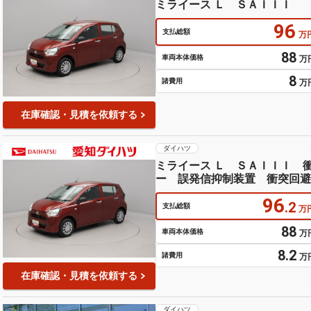
ミライース Ｌ ＳＡＩＩＩ
96
支払総額
万
88
車両本体価格
万
8
諸費用
万
在庫確認・見積を依頼する
ダイハツ
ミライース Ｌ ＳＡＩＩＩ 
ー 誤発信抑制装置 衝突回避
グ コーナーセンサー フロン
96
.2
支払総額
万
88
車両本体価格
万
8.2
諸費用
万
在庫確認・見積を依頼する
ダイハツ