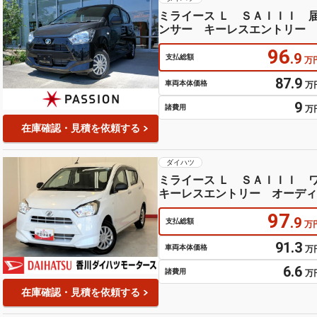
ミライース Ｌ ＳＡＩＩＩ 
ンサー キーレスエントリー 
整機能 横滑り防止機能 マニ
96
.9
支払総額
万
87.9
車両本体価格
万
9
諸費用
万
在庫確認・見積を依頼する
ダイハツ
ミライース Ｌ ＳＡＩＩＩ
キーレスエントリー オーディ
ートハイビーム アイドリング
97
.9
支払総額
万
91.3
車両本体価格
万
6.6
諸費用
万
在庫確認・見積を依頼する