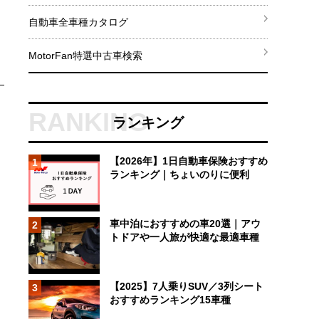
自動車全車種カタログ
MotorFan特選中古車検索
ランキング
【2026年】1日自動車保険おすすめ
1
ランキング｜ちょいのりに便利
車中泊におすすめの車20選｜アウ
2
トドアや一人旅が快適な最適車種
【2025】7人乗りSUV／3列シート
3
おすすめランキング15車種