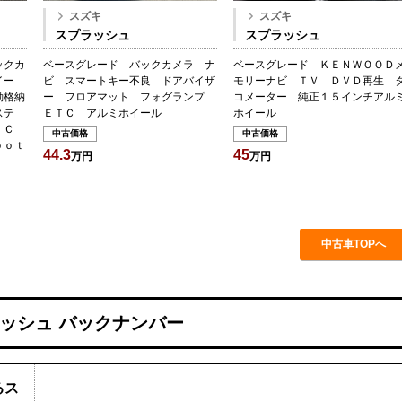
スズキ
スズキ
スプラッシュ
スプラッシュ
ックカ
ベースグレード バックカメラ ナ
ベースグレード ＫＥＮＷＯＯＤ
イー
ビ スマートキー不良 ドアバイザ
モリーナビ ＴＶ ＤＶＤ再生 
動格納
ー フロアマット フォグランプ
コメーター 純正１５インチアル
ステ
ＥＴＣ アルミホイール
ホイール
 Ｃ
中古価格
中古価格
ｏｏｔ
44.3
45
万円
万円
中古車TOPへ
ラッシュ バックナンバー
るス