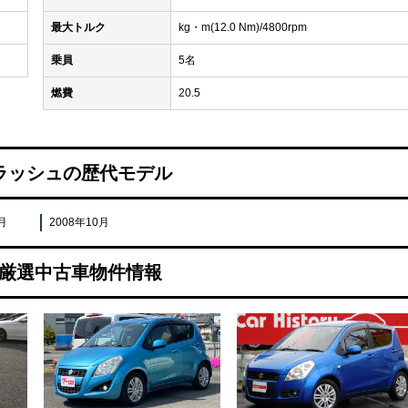
最大トルク
kg・m(12.0 Nm)/4800rpm
乗員
5名
燃費
20.5
ラッシュの歴代モデル
月
2008年10月
Fan厳選中古車物件情報