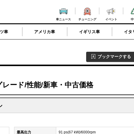
車ニュース
チューニング
イベント
中
ツ車
アメリカ車
イギリス車
イタ
ブックマークする
グレード/性能/新車・中古価格
ル
最高出力
91 ps(67 kW)/6000rpm