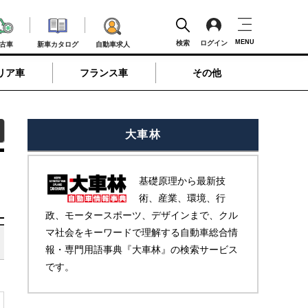
MENU
検索
ログイン
古車
新車カタログ
自動車求人
リア車
フランス車
その他
大車林
基礎原理から最新技
術、産業、環境、行
政、モータースポーツ、デザインまで、クル
マ社会をキーワードで理解する自動車総合情
報・専門用語事典『大車林』の検索サービス
です。