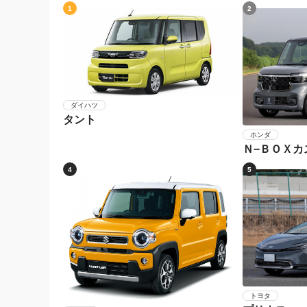
1
2
ダイハツ
タント
ホンダ
Ｎ−ＢＯＸカ
4
5
トヨタ