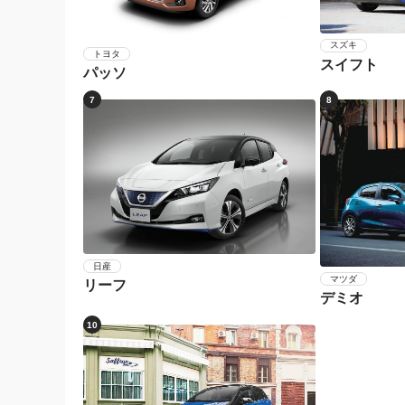
スズキ
トヨタ
スイフト
パッソ
7
8
日産
マツダ
リーフ
デミオ
10