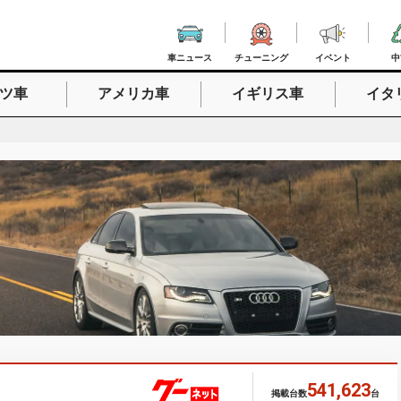
車ニュース
チューニング
イベント
中
ツ車
アメリカ車
イギリス車
イタ
入力
541,623
掲載台数
台