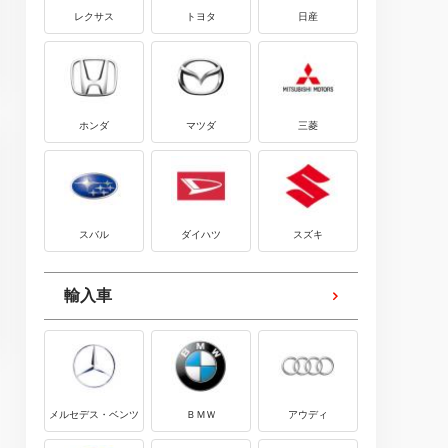
レクサス
トヨタ
日産
ホンダ
マツダ
三菱
スバル
ダイハツ
スズキ
輸入車
メルセデス・ベンツ
ＢＭＷ
アウディ