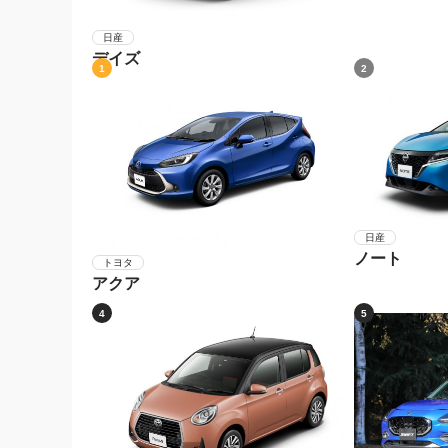
日産
デイズ
1
2
日産
ノート
トヨタ
アクア
4
5