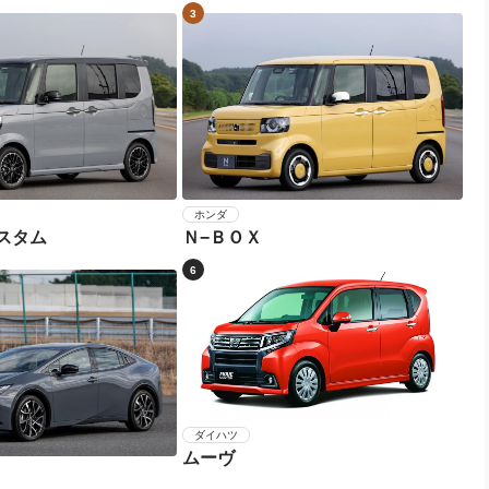
3
ホンダ
スタム
Ｎ−ＢＯＸ
6
ダイハツ
ムーヴ