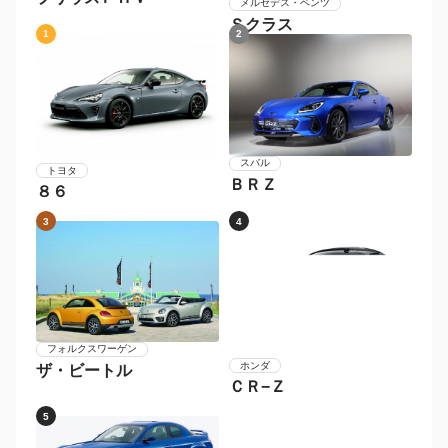
メルセデス・ベンツ
Ｓクラス
1
2
スバル
トヨタ
ＢＲＺ
８６
3
4
フォルクスワーゲン
ホンダ
ザ・ビートル
ＣＲ−Ｚ
5