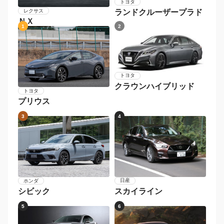
トヨタ
レクサス
ランドクルーザープラド
ＮＸ
1
2
トヨタ
クラウンハイブリッド
トヨタ
プリウス
3
4
日産
ホンダ
スカイライン
シビック
5
6