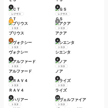
日産
セレナ
トヨタ
アクア
9
10
日産
デイズ
トヨタ
ヴォクシー
1
2
レクサス
ＮＸ
レクサス
ＲＸ
3
4
レクサス
レクサス
ＬＳ
ＩＳ