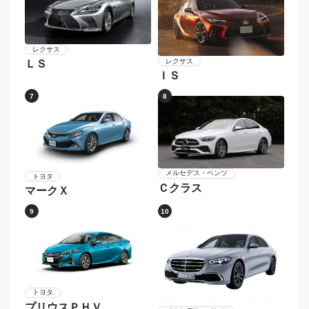
レクサス
レクサス
ＬＳ
ＩＳ
7
8
メルセデス・ベンツ
トヨタ
Ｃクラス
マークＸ
9
10
トヨタ
プリウスＰＨＶ