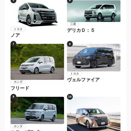
5
6
三菱
トヨタ
デリカＤ：５
ノア
7
8
トヨタ
ヴェルファイア
ホンダ
フリード
9
10
ホンダ