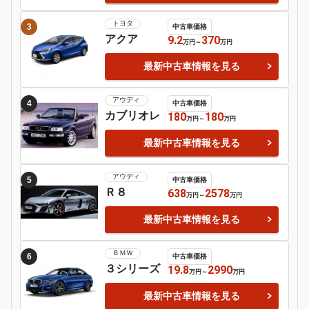
日産
シルビア
Motor-Fan 注目の車種
レクサス
1
中古車価格
ＬＭ
1210
2180
万円
～
万円
最新中古車情報を見る
トヨタ
2
中古車価格
スープラ
165.5
1570
万円
～
万円
最新中古車情報を見る