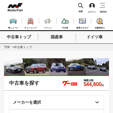
検索
MENU
ログイン
車ニュース
チューニング
イベント
中古車
新車カタログ
自動車求人
中古車トップ
国産車
ドイツ車
検索したいキーワードを入力
検索
TOP
中古車トップ
掲載台数
中古車を探す
544,800
台