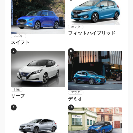
ホンダ
フィットハイブリッド
スズキ
スイフト
7
8
日産
マツダ
リーフ
デミオ
9
10