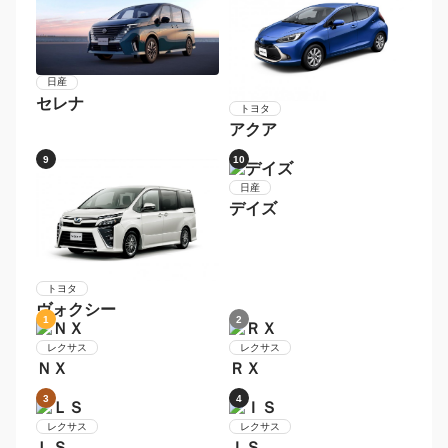
Ｎ−ＢＯＸカスタム
3
4
ホンダ
スズキ
Ｎ−ＢＯＸ
ハスラー
5
6
ダイハツ
ムーヴ
トヨタ
プリウス
7
8