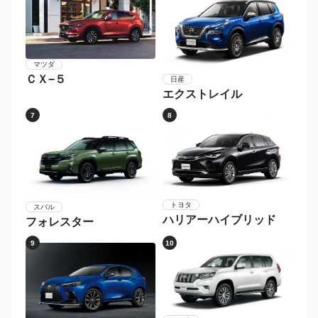
マツダ
ＣＸ−５
日産
エクストレイル
7
8
トヨタ
スバル
ハリアーハイブリッド
フォレスター
9
10