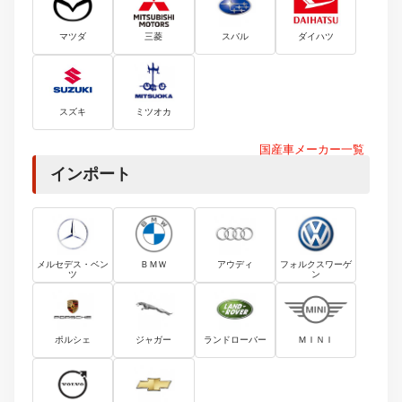
マツダ
三菱
スバル
ダイハツ
スズキ
ミツオカ
国産車メーカー一覧
インポート
メルセデス・ベン
ＢＭＷ
アウディ
フォルクスワーゲ
ツ
ン
ポルシェ
ジャガー
ランドローバー
ＭＩＮＩ