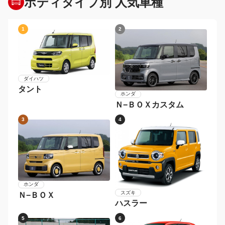
ボディタイプ別 人気車種
1
2
ダイハツ
タント
ホンダ
Ｎ−ＢＯＸカスタム
3
4
ホンダ
スズキ
Ｎ−ＢＯＸ
ハスラー
5
6