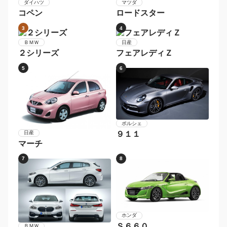
ボルボ
Ｖ６０
メルセデス・ベンツ
Ｅクラスステーションワ
ゴン
1
2
マツダ
ダイハツ
ロードスター
コペン
3
4
日産
フェアレディＺ
ＢＭＷ