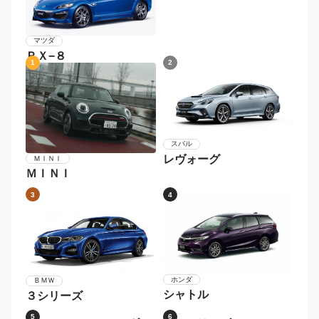
マツダ
ＲＸ−８
1
2
スバル
レヴォーグ
ＭＩＮＩ
ＭＩＮＩ
3
4
ホンダ
ＢＭＷ
シャトル
３シリーズ
5
6