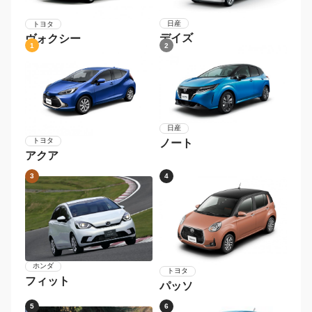
日産
トヨタ
デイズ
ヴォクシー
1
2
日産
トヨタ
ノート
アクア
3
4
ホンダ
トヨタ
フィット
パッソ
5
6