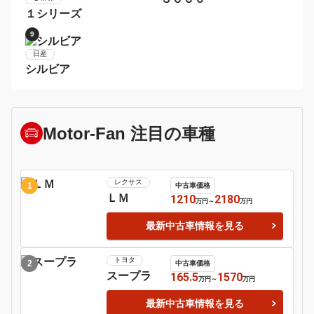
２シリーズ
5
6
ポルシェ
９１１
日産
マーチ
7
8
ホンダ
Ｓ６６０
ＢＭＷ
１シリーズ
9