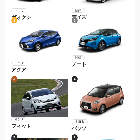
日産
トヨタ
デイズ
ヴォクシー
1
2
日産
トヨタ
ノート
アクア
3
4
ホンダ
トヨタ
フィット
パッソ
5
6