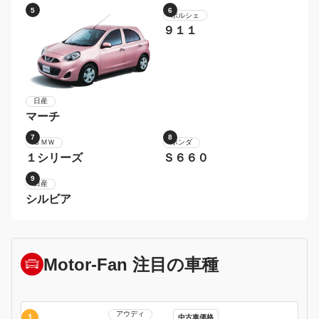
5
6
ポルシェ
９１１
日産
マーチ
7
8
ホンダ
Ｓ６６０
ＢＭＷ
１シリーズ
9