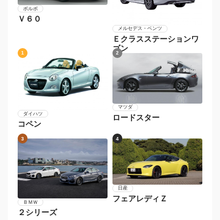
ボルボ
Ｖ６０
メルセデス・ベンツ
Ｅクラスステーションワ
ゴン
1
2
マツダ
ダイハツ
ロードスター
コペン
3
4
日産
フェアレディＺ
ＢＭＷ
２シリーズ