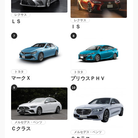
レクサス
レクサス
ＬＳ
ＩＳ
7
8
トヨタ
トヨタ
マークＸ
プリウスＰＨＶ
9
10
メルセデス・ベンツ
Ｃクラス
メルセデス・ベンツ