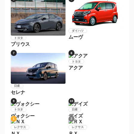
Ｎ−ＢＯＸカスタム
3
4
ホンダ
スズキ
Ｎ−ＢＯＸ
ハスラー
5
6
ダイハツ
ムーヴ
トヨタ
プリウス
7
8