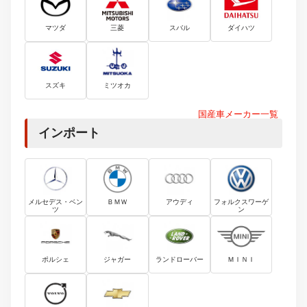
マツダ
三菱
スバル
ダイハツ
スズキ
ミツオカ
国産車メーカー一覧
インポート
メルセデス・ベン
ＢＭＷ
アウディ
フォルクスワーゲ
ツ
ン
ポルシェ
ジャガー
ランドローバー
ＭＩＮＩ