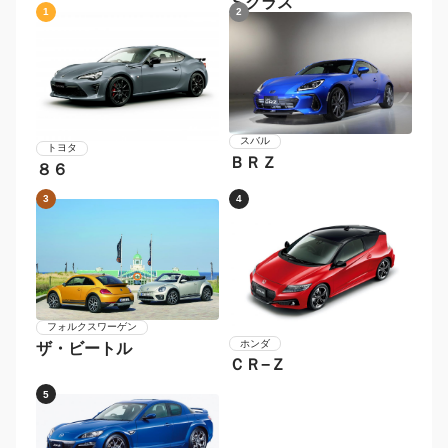
Ｓクラス
1
2
スバル
トヨタ
ＢＲＺ
８６
3
4
フォルクスワーゲン
ホンダ
ザ・ビートル
ＣＲ−Ｚ
5