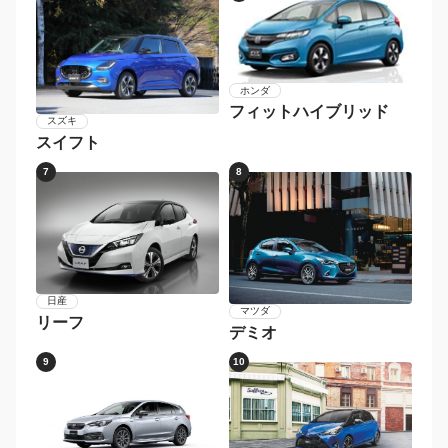
ホンダ
フィットハイブリッド
スズキ
スイフト
7
8
日産
マツダ
リーフ
デミオ
9
10