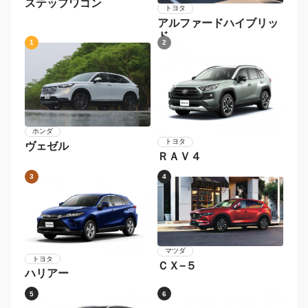
ステップワゴン
トヨタ
アルファードハイブリッ
ド
1
2
ホンダ
トヨタ
ヴェゼル
ＲＡＶ４
3
4
マツダ
トヨタ
ＣＸ−５
ハリアー
5
6