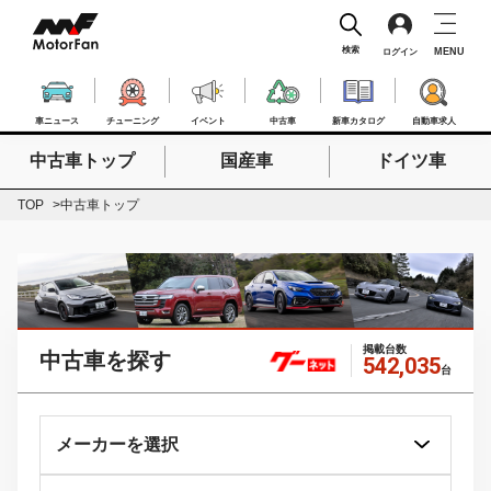
検索
MENU
ログイン
車ニュース
チューニング
イベント
中古車
新車カタログ
自動車求人
中古車トップ
国産車
ドイツ車
検索したいキーワードを入力
検索
TOP
中古車トップ
掲載台数
中古車を探す
542,035
台