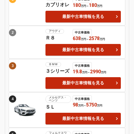
日産
シルビア
Motor-Fan 注目の車種
アウディ
1
中古車価格
カブリオレ
180
180
万円
～
万円
最新中古車情報を見る
アウディ
2
中古車価格
Ｒ８
638
2578
万円
～
万円
最新中古車情報を見る