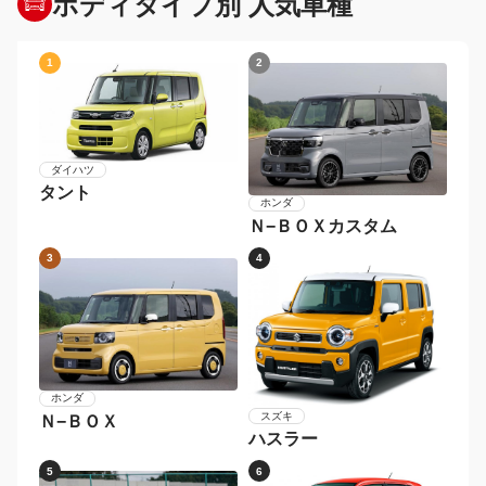
ボディタイプ別 人気車種
1
2
ダイハツ
タント
ホンダ
Ｎ−ＢＯＸカスタム
3
4
ホンダ
スズキ
Ｎ−ＢＯＸ
ハスラー
5
6