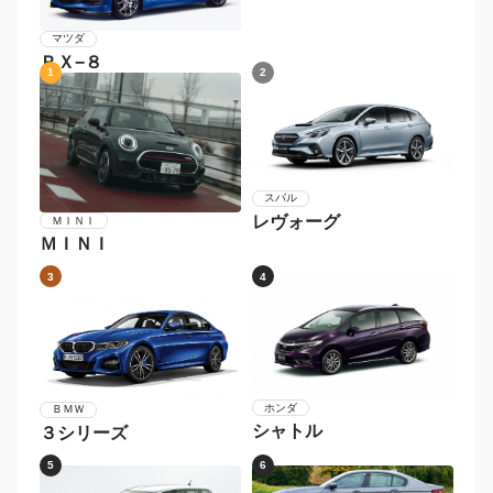
マツダ
ＲＸ−８
1
2
スバル
レヴォーグ
ＭＩＮＩ
ＭＩＮＩ
3
4
ホンダ
ＢＭＷ
シャトル
３シリーズ
5
6