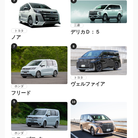
5
6
三菱
トヨタ
デリカＤ：５
ノア
7
8
トヨタ
ヴェルファイア
ホンダ
フリード
9
10
ホンダ