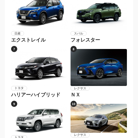
日産
スバル
エクストレイル
フォレスター
7
8
トヨタ
レクサス
ハリアーハイブリッド
ＮＸ
9
10
レクサス
トヨタ