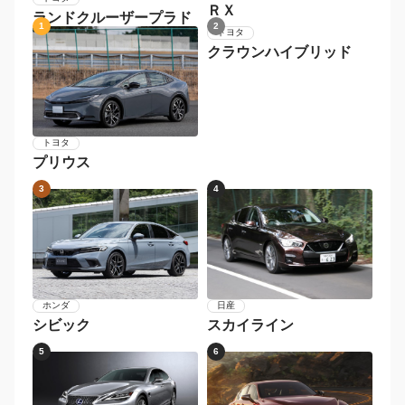
ＲＸ
ランドクルーザープラド
1
2
トヨタ
クラウンハイブリッド
トヨタ
プリウス
3
4
日産
ホンダ
スカイライン
シビック
5
6