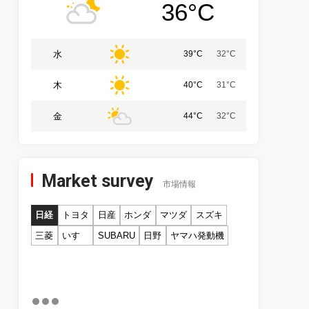
36°C
水
39°C
32°C
木
40°C
31°C
金
44°C
32°C
Market survey
市場情報
日経
トヨタ
日産
ホンダ
マツダ
スズキ
三菱
いすゞ
SUBARU
日野
ヤマハ発動機