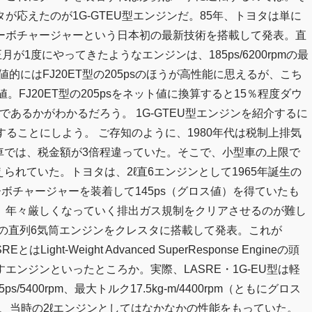
応えたのが1G-GTEU型エンジンだ。85年、トヨタは単に
ーボチャージャーという日本初の最新技術を搭載して発表。直
1度にやってきたようなエンジンは、185ps/6200rpmの最
。数値的にはFJ20ET型の205psのほうが高性能に思えるが、こち
値。FJ20ET型の205psをネット値に換算すると15％程度ダウ
であるかがわかるだろう。 1G-GTEU型エンジンを紹介するに
することにしよう。 ご存知のように、1980年代は税制上排気
ー車では、税金額が3倍程違っていた。そこで、小型車の上限で
られていた。トヨタは、2ℓ直6エンジンとして1965年誕生の
ーボチャージャーを装着して145ps（グロス値）を得ていたも
、年々厳しくなっていく排出ガス規制をクリアさせるのが難し
規の直列6気筒エンジンをクレスタに搭載して発表。これが
ight-Weight Advanced SuperResponse Engineの頭
ンジンといったところか。実際、LASRE・1G-EU型は軽
400rpm、最大トルク17.5kg-m/4400rpm（ともにグロス
ℓと、当時の2ℓエンジンとしてはなかなかの性能をもっていた。