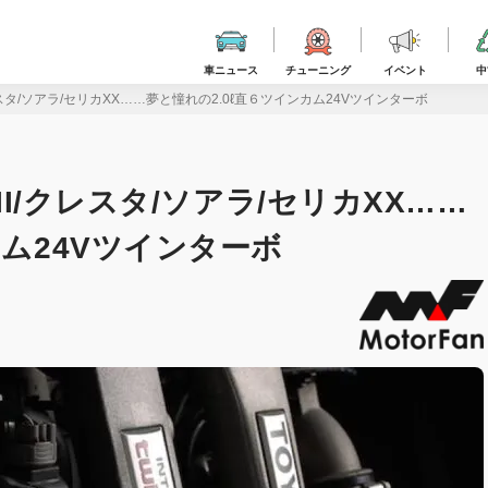
車ニュース
チューニング
イベント
中
クレスタ/ソアラ/セリカXX……夢と憧れの2.0ℓ直６ツインカム24Vツインターボ
II/クレスタ/ソアラ/セリカXX……
カム24Vツインターボ