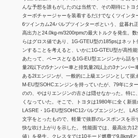
んな予想を誰もがしたのは当然で、その期待にトヨタが
ターボチャージャーを装着するだけでなくツインタ
6ツインカム24バルブツインターボという、盆暮れ正月が
高出力と24.0kg-m/3200rpmの最大トルクを発生
らはグロス値であり、1G-GTEU型の185psはネット
ンすることを考えると、いかに1G-GTEU型が高性能
あたって、ベースとなる1G-EU型エンジンから話を
量2ℓ以下の5ナンバー車と排気量2ℓ以上の3ナンバ
ある2ℓエンジンが、一般的に上級エンジンとして据え
M-EU型SOHCエンジンを持っていたが、79年にタ
のの、やはりエンジンの古さは隠せなかった。特に
くなっていた。そこで、トヨタは1980年に全く新
LASRE・1G-EU型SOHC12バルブエンジンだ。 LASREとはL
文字をとったもので、軽量で抜群のレスポンスを示すエ
快な吹け上がりを示した。 性能面では、最高出力125ps/5
値）を発生。クレスタでは10モード燃費で9.8km/