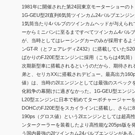
1981年に開催された第24回東京モーターショー
1G-GEU型2ℓ直列6気筒ツインカム24バルブエ
1気筒当たり4バルブのツインカムヘッドが与えられ
ーからミニバンに至るまですべてツインカム4バル
が、当時としてはレーシングカーのみが採用するよ
ンGT-R（とフェアレディZ432）に搭載していたS
ばかりのFJ20E型エンジンに採用（こちらは4気筒
次期新型車に搭載されるというのだから、期待される
弟と、セリカXXに搭載されデビュー。最高出力160ps/64
値）は、当時の2ℓエンジンとしては最強のスペック
化戦争の幕開けに過ぎなかった。1G-GEU型エンジ
L20型エンジンに日本で初めてターボチャージャー
DOHCのFJ20E型をスカイラインに搭載し、さらに8
190ps（グロス値）という2ℓエンジンとしては超高
ンタークーラーを装着したより高性能な205ps版を
う国内最強の2ℓツインカム24バルブエンジンがあ