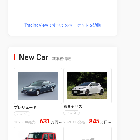
TradingViewですべてのマーケットを追跡
New Car
新車種情報
ＧＲヤリス
プレリュード
トヨタ
ホンダ
631
845
2026.08発売
万円
～
2026.08発売
万円
～