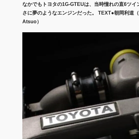
なかでもトヨタの1G-GTEUは、当時憧れの直6ツ
さに夢のようなエンジンだった。 TEXT●朝岡利道（ASAO
Atsuo）