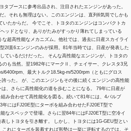
のトヨタブースに参考出品され、注目されたエンジンがあった。
ンジンだ。それも無理はない。このエンジンは、直列6気筒でしかも
ていたからだ。 今でこそ、トヨタのエンジンはコンパクトカ
ブヘッドとなり、ありがたみがすっかり薄れてしまっている
うな超高性能なメカニズム。他社では、過去に日産スカイライ
20型2ℓ直6エンジンのみが採用。81年当時では、日産が発表した
）しているだけだった。 そんな高性能なエンジンが、トヨタの
のも当然。翌1982年にマークⅡ、チェイサー、クレスタ3兄
00rpm、最大トルク18.5kg-m/5200rpm（ともにグロス
を誇った。 が、このエンジンもその後に続くエンジンの高性能
ンは、さらに高性能化の道を歩むことになる。 79年に日産が
を組み合わせて高性能化を図る。続いて81年には、4バルブ
3年にはFJ20E型にターボを組み合わせたFJ20ET型で
性能なスペックで登場。さらに翌84年にはFJ20ET型に空冷イ
発表しトヨタを引き離す。 しかし、トヨタには1G-GEU型とい
る。これにターボを装着すれば形勢は一挙に逆転するのでは。そ