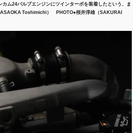
インカム24バルブエンジンにツインターボを装着したという、ま
KA Toshimichi） PHOTO●桜井淳雄（SAKURAI