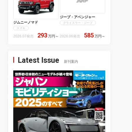
ジープ・アベンジャー
ジムニーノマド
クライスラー・ジープ
スズキ
293
585
2026.07発売
万円
～
2026.06発売
万円
～
Latest Issue
新刊案内