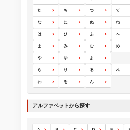
た
ち
つ
て
な
に
ぬ
ね
は
ひ
ふ
へ
ま
み
む
め
や
ゆ
よ
ら
り
る
れ
わ
を
ん
アルファベットから探す
A
B
C
D
E