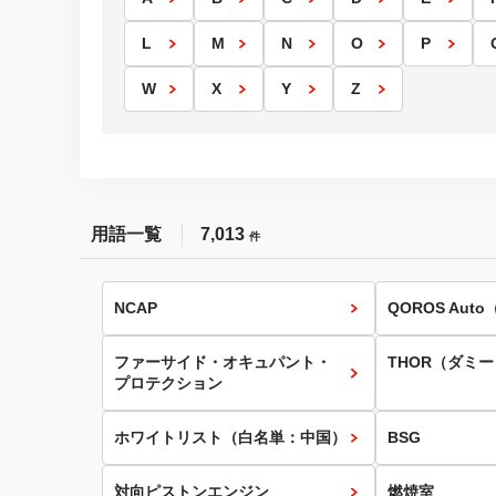
L
M
N
O
P
W
X
Y
Z
用語一覧
7,013
件
NCAP
QOROS Aut
ファーサイド・オキュパント・
THOR（ダミー
プロテクション
ホワイトリスト（白名単：中国）
BSG
対向ピストンエンジン
燃焼室