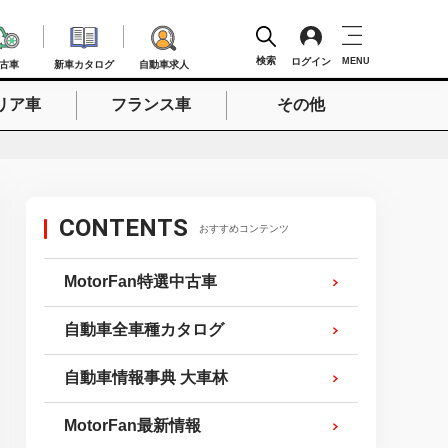
検索
ログイン
MENU
古車
新車カタログ
自動車求人
リア車
フランス車
その他
検索
CONTENTS
おすすめコンテンツ
MotorFan特選中古車
自動車全車種カタログ
自動車情報事典 大車林
MotorFan最新情報