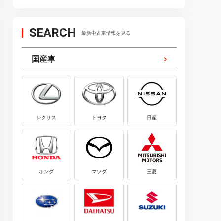
SEARCH
最新中古車情報を見る
国産車
レクサス
トヨタ
日産
ホンダ
マツダ
三菱