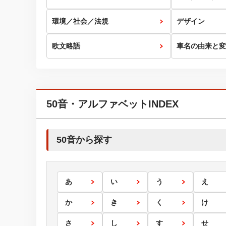
環境／社会／法規
デザイン
欧文略語
車名の由来と変
50音・アルファベットINDEX
50音から探す
あ
い
う
え
か
き
く
け
さ
し
す
せ