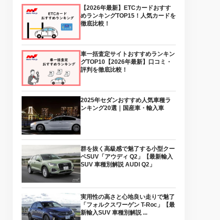
【2026年最新】ETCカードおすす
めランキングTOP15！人気カードを
徹底比較！
車一括査定サイトおすすめランキン
グTOP10【2026年最新】口コミ・
評判を徹底比較！
2025年セダンおすすめ人気車種ラ
ンキング20選｜国産車・輸入車
群を抜く高級感で魅了する小型クー
ペSUV「アウディ Q2」【最新輸入
SUV 車種別解説 AUDI Q2」
実用性の高さと心地良い走りで魅了
「フォルクスワーゲン T-Roc」【最
新輸入SUV 車種別解説 ...