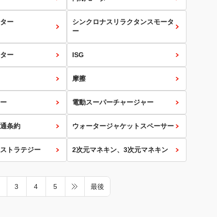
ター
シンクロナスリラクタンスモータ
ー
ター
ISG
摩擦
ー
電動スーパーチャージャー
通条約
ウォータージャケットスペーサー
ストラテジー
2次元マネキン、3次元マネキン
3
4
5
最後