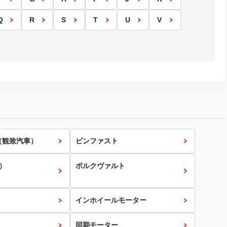
Q
R
S
T
U
V
o（観致汽車）
ビンファスト
）
ボルクヴァルト
インホイールモーター
同期モーター