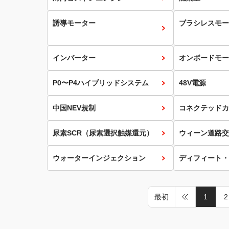
誘導モーター
ブラシレスモー
インバーター
オンボードモー
P0〜P4ハイブリッドシステム
48V電源
中国NEV規制
コネクテッドカ
尿素SCR（尿素選択触媒還元）
ウィーン道路交
ウォーターインジェクション
ディフィート・
最初
1
2