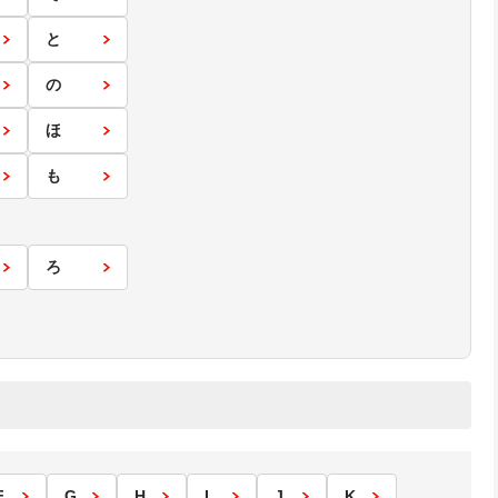
と
の
ほ
も
ろ
F
G
H
I
J
K