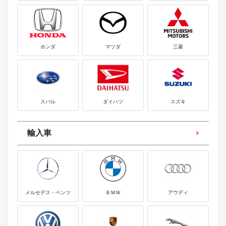
ホンダ
マツダ
三菱
スバル
ダイハツ
スズキ
輸入車
メルセデス・ベンツ
ＢＭＷ
アウディ