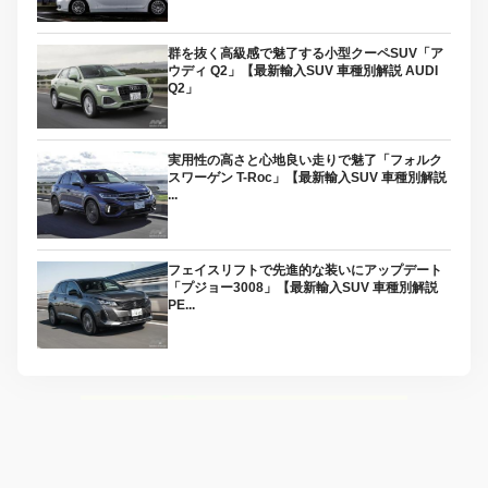
群を抜く高級感で魅了する小型クーペSUV「ア
ウディ Q2」【最新輸入SUV 車種別解説 AUDI
Q2」
実用性の高さと心地良い走りで魅了「フォルク
スワーゲン T-Roc」【最新輸入SUV 車種別解説
...
フェイスリフトで先進的な装いにアップデート
「プジョー3008」【最新輸入SUV 車種別解説
PE...