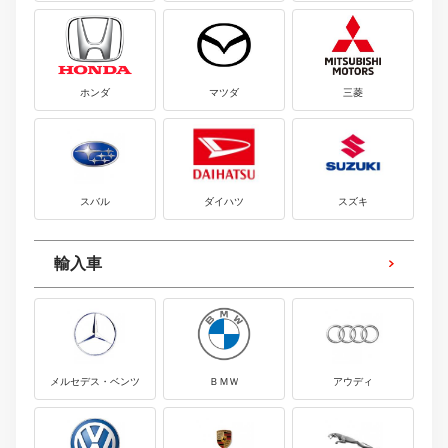
ホンダ
マツダ
三菱
スバル
ダイハツ
スズキ
輸入車
メルセデス・ベンツ
ＢＭＷ
アウディ