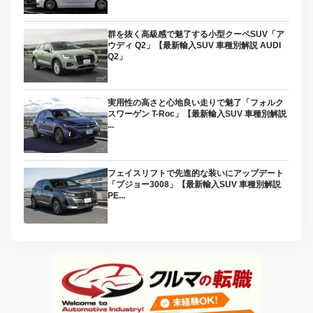
群を抜く高級感で魅了する小型クーペSUV「ア
ウディ Q2」【最新輸入SUV 車種別解説 AUDI
Q2」
実用性の高さと心地良い走りで魅了「フォルク
スワーゲン T-Roc」【最新輸入SUV 車種別解説
...
フェイスリフトで先進的な装いにアップデート
「プジョー3008」【最新輸入SUV 車種別解説
PE...