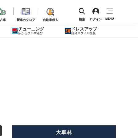
MENU
検索
ログイン
古車
新車カタログ
自動車求人
チューニング
ドレスアップ
広がるクルマ遊び
自分スタイル発見
大車林