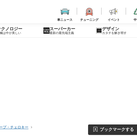
車ニュース
チューニング
イベント
中
テクノロジー
スーパーカー
デザイン
械は中が美しい
最新の最先端主義
カタチを解き明す
ープ・チェロキー
ブックマークする