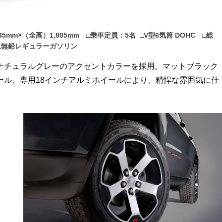
35mm×（全高）1,805mm □乗車定員：5名 □V型6気筒 DOHC □総
 □無鉛レギュラーガソリン
チュラルグレーのアクセントカラーを採用。マットブラック
ール、専用18インチアルミホイールにより、精悍な雰囲気に仕