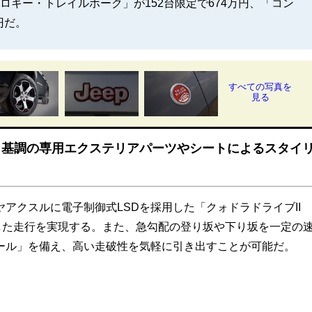
キー・トレイルホーク」が152台限定で674万円、「コン
円だ。
すべての写真を
見る
ク基調の専用エクステリアパーツやシートによるスタイ
クスルに電子制御式LSDを採用した「クォドラドライブII
した走行を実現する。また、急勾配の登り坂や下り坂を一定の
ール」を備え、高い走破性を気軽に引き出すことが可能だ。