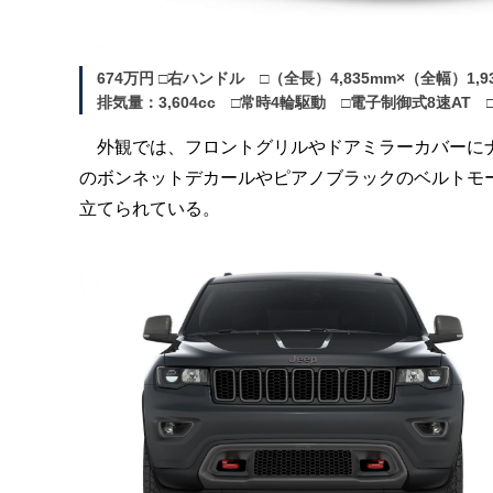
674万円 □右ハンドル □（全長）4,835mm×（全幅）1,9
排気量：3,604cc □常時4輪駆動 □電子制御式8速AT
外観では、フロントグリルやドアミラーカバーにナ
のボンネットデカールやピアノブラックのベルトモ
立てられている。