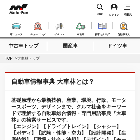
検索
MENU
ログイン
車ニュース
チューニング
イベント
中古車
新車カタログ
自動車求人
中古車トップ
国産車
ドイツ車
検索したいキーワードを入力
検索
TOP
大車林トップ
自動車情報事典 大車林とは？
基礎原理から最新技術、産業、環境、行政、モータ
ースポーツ、デザインまで、クルマ社会をキーワー
ドで理解する自動車総合情報・専門用語事典『大車
林』の検索サービスです。
【エンジン】【ドライブトレイン】【シャシー】
【ボディ】【試験・性能・空力】【設計開発】【生
産技術】【環境・社会・法規】【デザイン】【モー