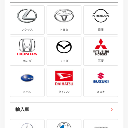
レクサス
トヨタ
日産
ホンダ
マツダ
三菱
スバル
ダイハツ
スズキ
輸入車