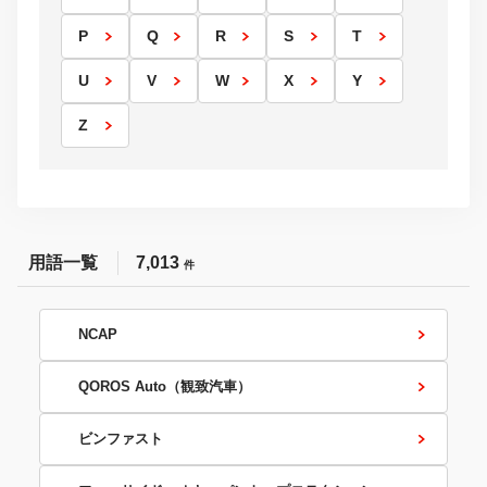
P
Q
R
S
T
U
V
W
X
Y
Z
用語一覧
7,013
件
NCAP
QOROS Auto（観致汽車）
ビンファスト