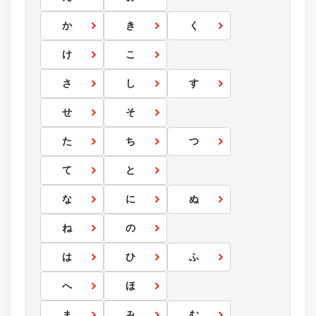
か
き
く
け
こ
さ
し
す
せ
そ
た
ち
つ
て
と
な
に
ぬ
ね
の
は
ひ
ふ
へ
ほ
ま
み
む