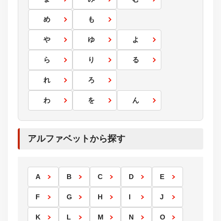
め
も
や
ゆ
よ
ら
り
る
れ
ろ
わ
を
ん
アルファベットから探す
A
B
C
D
E
F
G
H
I
J
K
L
M
N
O