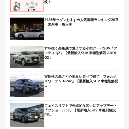
較！
2025年セダンおすすめ人気車種ランキング20選
｜国産車・輸入車
群を抜く高級感で魅了する小型クーペSUV「ア
ウディ Q2」【最新輸入SUV 車種別解説 AUDI
Q2」
実用性の高さと心地良い走りで魅了「フォルク
スワーゲン T-Roc」【最新輸入SUV 車種別解説
...
フェイスリフトで先進的な装いにアップデート
「プジョー3008」【最新輸入SUV 車種別解説
PE...