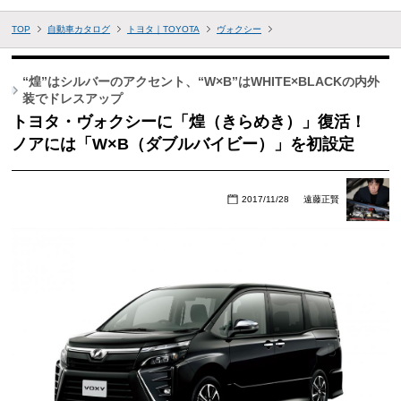
TOP
自動車カタログ
トヨタ｜TOYOTA
ヴォクシー
“煌”はシルバーのアクセント、“W×B”はWHITE×BLACKの内外
装でドレスアップ
トヨタ・ヴォクシーに「煌（きらめき）」復活！
ノアには「W×B（ダブルバイビー）」を初設定
2017/11/28
遠藤正賢