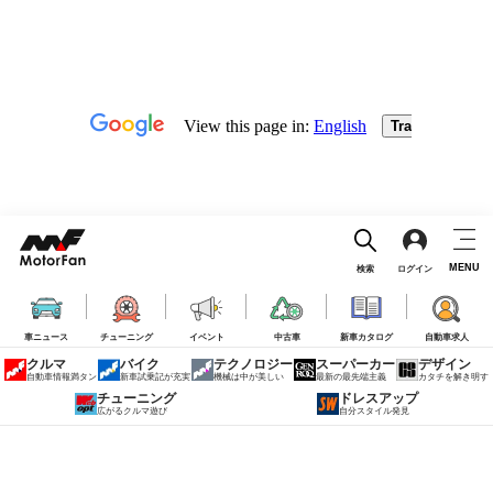
MENU
検索
ログイン
車ニュース
チューニング
イベント
中古車
新車カタログ
自動車求人
クルマ
バイク
テクノロジー
スーパーカー
デザイン
自動車情報満タン
新車試乗記が充実
機械は中が美しい
最新の最先端主義
カタチを解き明す
チューニング
ドレスアップ
広がるクルマ遊び
自分スタイル発見