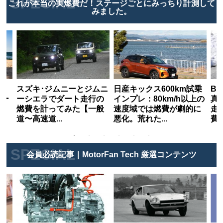
これが本当の実燃費だ！ステージごとにみっちり計測して
みました。
燃
スズキ･ジムニーとジムニ
日産キックス600km試乗
B
ョー
ーシエラでダート走行の
インプレ：80km/h以上の
真骨
タ
燃費を計ってみた【一般
速度域では燃費が劇的に
走
道〜高速道...
悪化。荒れた...
費は
会員必読記事｜MotorFan Tech 厳選コンテンツ