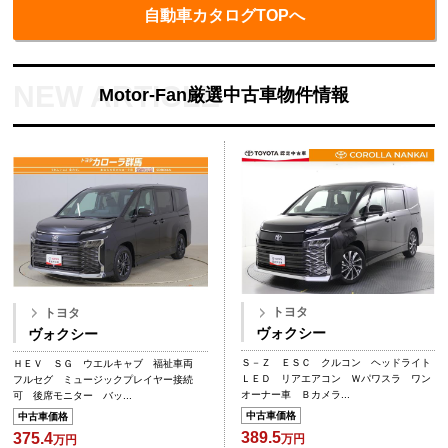
自動車カタログTOPへ
Motor-Fan厳選中古車物件情報
トヨタ
トヨタ
ヴォクシー
ヴォクシー
Ｓ－Ｚ ＥＳＣ クルコン ヘッドライト
ＨＥＶ ＳＧ ウエルキャブ 福祉車両
ＬＥＤ リアエアコン Ｗパワスラ ワン
フルセグ ミュージックプレイヤー接続
オーナー車 Ｂカメラ...
可 後席モニター バッ...
中古車価格
中古車価格
389.5
375.4
万円
万円