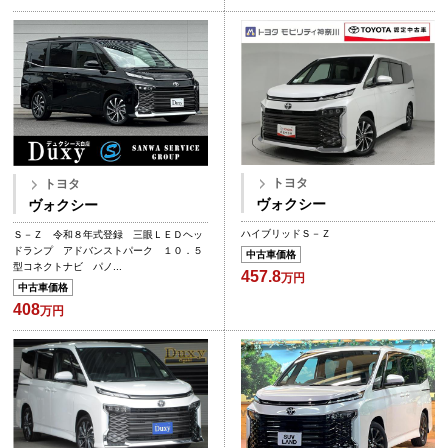
トヨタ
トヨタ
ヴォクシー
ヴォクシー
ハイブリッドＳ－Ｚ
Ｓ－Ｚ 令和８年式登録 三眼ＬＥＤヘッ
ドランプ アドバンストパーク １０．５
中古車価格
型コネクトナビ パノ...
457.8
万円
中古車価格
408
万円