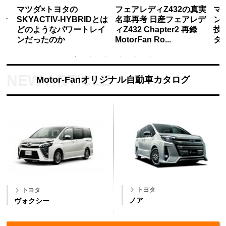
と
マツダ×トヨタの
フェアレディZ432の真実
マ
で
SKYACTIV-HYBRIDとは
名車再考 日産フェアレデ
ン 
。
どのようなパワートレイ
ィZ432 Chapter2 再録
技
ンだったのか
MotorFan Ro...
タリ
Motor-Fanオリジナル自動車カタログ
トヨタ
トヨタ
ノア
ヴォクシー