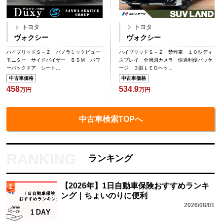
トヨタ
トヨタ
ヴォクシー
ヴォクシー
ハイブリッドＳ－Ｚ 禁煙車 １０型ディ
ハイブリッドＳ－Ｚ パノラミックビュー
スプレイ 全周囲カメラ 快適利便パッケ
モニター サイドバイザー ＢＳＭ パワ
ージ ３眼ＬＥＤヘッ...
ーバックドア シート...
中古車価格
中古車価格
534.9
458
万円
万円
中古車検索TOPへ
ランキング
【2026年】1日自動車保険おすすめランキ
1
ング｜ちょいのりに便利
2026/08/01