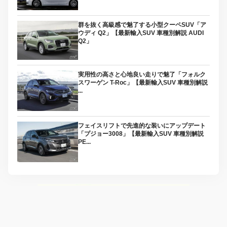
群を抜く高級感で魅了する小型クーペSUV「ア
ウディ Q2」【最新輸入SUV 車種別解説 AUDI
Q2」
実用性の高さと心地良い走りで魅了「フォルク
スワーゲン T-Roc」【最新輸入SUV 車種別解説
...
フェイスリフトで先進的な装いにアップデート
「プジョー3008」【最新輸入SUV 車種別解説
PE...