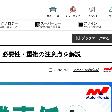
車ニュース
チューニング
イベント
中
テクノロジー
スーパーカー
デザイン
械は中が美しい
最新の最先端主義
カタチを解き明す
ブックマークする
・必要性・重複の注意点を解説
MotorFan編集部
2026/07/03