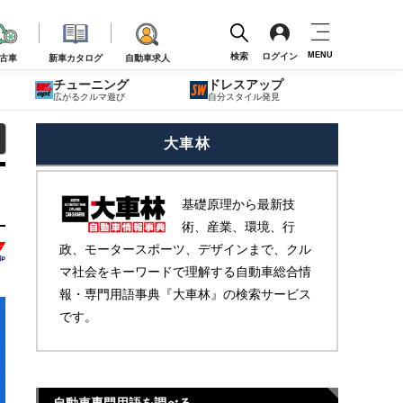
MENU
検索
ログイン
古車
新車カタログ
自動車求人
チューニング
ドレスアップ
広がるクルマ遊び
自分スタイル発見
大車林
基礎原理から最新技
術、産業、環境、行
政、モータースポーツ、デザインまで、クル
マ社会をキーワードで理解する自動車総合情
報・専門用語事典『大車林』の検索サービス
です。