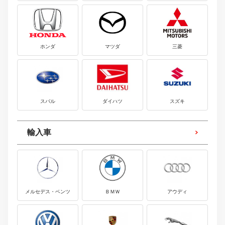
ホンダ
マツダ
三菱
スバル
ダイハツ
スズキ
輸入車
メルセデス・ベンツ
ＢＭＷ
アウディ