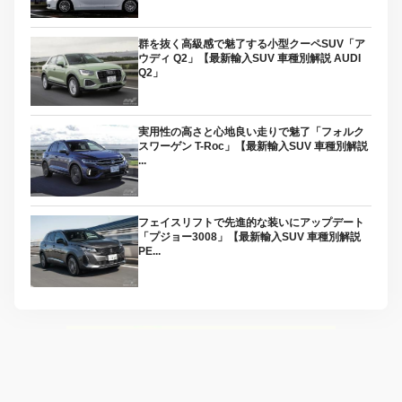
群を抜く高級感で魅了する小型クーペSUV「ア
ウディ Q2」【最新輸入SUV 車種別解説 AUDI
Q2」
実用性の高さと心地良い走りで魅了「フォルク
スワーゲン T-Roc」【最新輸入SUV 車種別解説
...
フェイスリフトで先進的な装いにアップデート
「プジョー3008」【最新輸入SUV 車種別解説
PE...