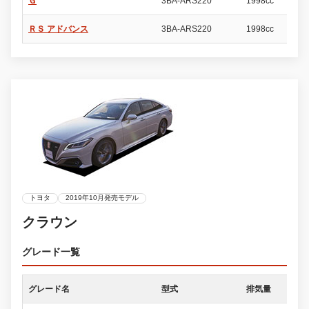
Ｇ
3BA-ARS220
1998cc
4
ＲＳ アドバンス
3BA-ARS220
1998cc
4
トヨタ
2019年10月発売モデル
クラウン
グレード一覧
グレード名
型式
排気量
ド