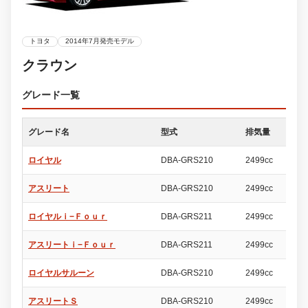
トヨタ
2014年7月発売モデル
クラウン
グレード一覧
グレード名
型式
排気量
ド
ロイヤル
DBA-GRS210
2499cc
4
アスリート
DBA-GRS210
2499cc
4
ロイヤルｉ−Ｆｏｕｒ
DBA-GRS211
2499cc
4
アスリートｉ−Ｆｏｕｒ
DBA-GRS211
2499cc
4
ロイヤルサルーン
DBA-GRS210
2499cc
4
アスリートＳ
DBA-GRS210
2499cc
4