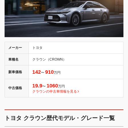
メーカー
トヨタ
車種名
クラウン（CROWN）
142
910
新車価格
〜
万円
19.9
1060
〜
万円
中古価格
クラウンの中古車情報を見る
トヨタ クラウン歴代モデル・グレード一覧