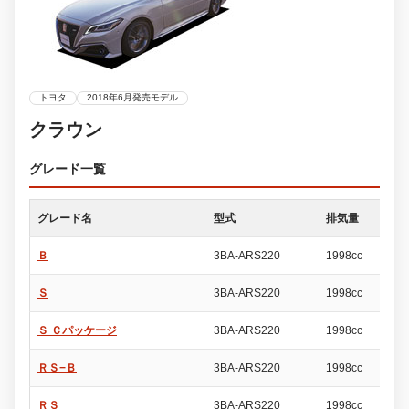
トヨタ
2018年6月発売モデル
クラウン
グレード一覧
グレード名
型式
排気量
ド
Ｂ
3BA-ARS220
1998cc
4
Ｓ
3BA-ARS220
1998cc
4
Ｓ Ｃパッケージ
3BA-ARS220
1998cc
4
ＲＳ−Ｂ
3BA-ARS220
1998cc
4
ＲＳ
3BA-ARS220
1998cc
4