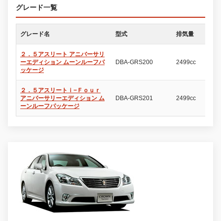
グレード一覧
グレード名
型式
排気量
ド
２．５アスリート アニバーサリ
ーエディション ムーンルーフパ
DBA-GRS200
2499cc
4
ッケージ
２．５アスリートｉ−Ｆｏｕｒ
アニバーサリーエディション ム
DBA-GRS201
2499cc
4
ーンルーフパッケージ