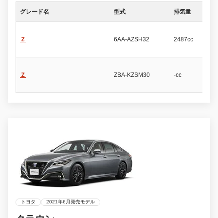
グレード名
型式
排気量
ド
Ｚ
6AA-AZSH32
2487cc
4
Ｚ
ZBA-KZSM30
-cc
4
トヨタ
2021年6月発売モデル