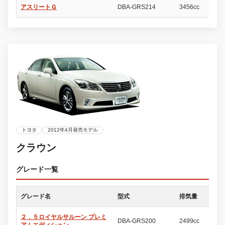
アスリートＧ
DBA-GRS214
3456cc
4
トヨタ
2012年4月発売モデル
クラウン
グレード一覧
グレード名
型式
排気量
ド
２．５ロイヤルサルーン プレミ
DBA-GRS200
2499cc
4
アムエディション