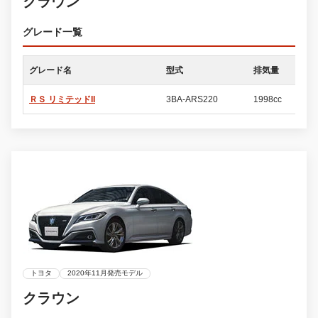
クラウン
グレード一覧
グレード名
型式
排気量
ド
ＲＳ リミテッドII
3BA-ARS220
1998cc
4
トヨタ
2020年11月発売モデル
クラウン