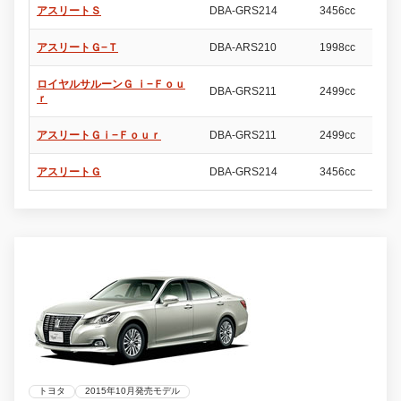
アスリートＳ
DBA-GRS214
3456cc
4
アスリートＧ−Ｔ
DBA-ARS210
1998cc
4
ロイヤルサルーンＧ ｉ−Ｆｏｕ
DBA-GRS211
2499cc
4
ｒ
アスリートＧｉ−Ｆｏｕｒ
DBA-GRS211
2499cc
4
アスリートＧ
DBA-GRS214
3456cc
4
トヨタ
2015年10月発売モデル