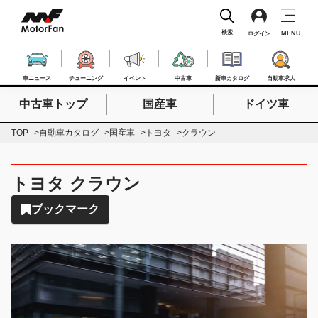
検索
MENU
ログイン
車ニュース
チューニング
イベント
中古車
新車カタログ
自動車求人
中古車トップ
国産車
ドイツ車
検索したいキーワードを入力
検索
TOP
自動車カタログ
国産車
トヨタ
クラウン
トヨタ クラウン
ブックマーク