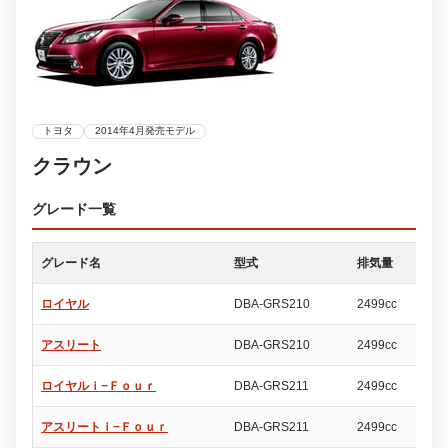
トヨタ
2014年4月発売モデル
クラウン
グレード一覧
グレード名
型式
排気量
ド
ロイヤル
DBA-GRS210
2499cc
4
アスリート
DBA-GRS210
2499cc
4
ロイヤルｉ−Ｆｏｕｒ
DBA-GRS211
2499cc
4
アスリートｉ−Ｆｏｕｒ
DBA-GRS211
2499cc
4