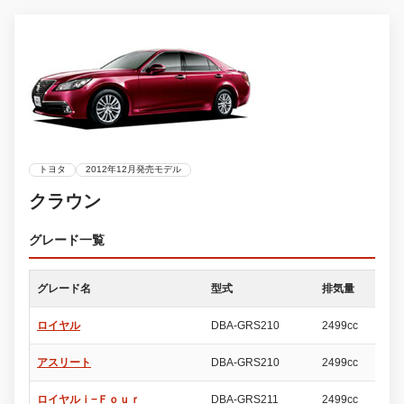
トヨタ
2012年12月発売モデル
クラウン
グレード一覧
グレード名
型式
排気量
ド
ロイヤル
DBA-GRS210
2499cc
4
アスリート
DBA-GRS210
2499cc
4
ロイヤルｉ−Ｆｏｕｒ
DBA-GRS211
2499cc
4