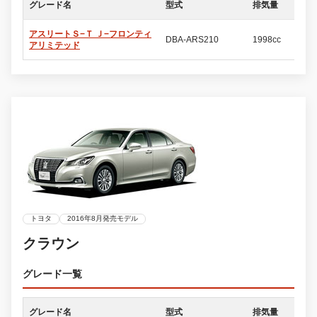
グレード名
型式
排気量
ド
アスリートＳ−Ｔ Ｊ−フロンティ
DBA-ARS210
1998cc
4
アリミテッド
トヨタ
2016年8月発売モデル
クラウン
グレード一覧
グレード名
型式
排気量
ド