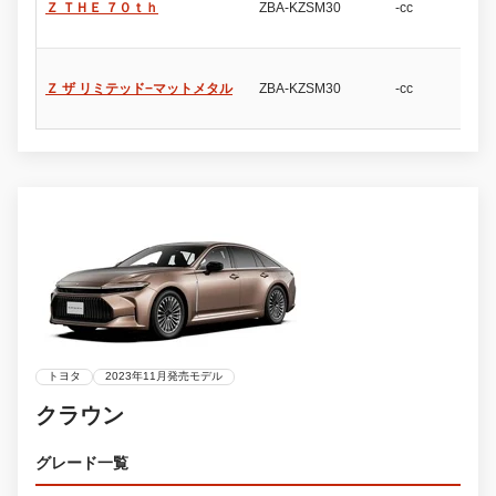
Ｚ ＴＨＥ ７０ｔｈ
ZBA-KZSM30
-cc
4
Ｚ ザ リミテッド−マットメタル
ZBA-KZSM30
-cc
4
トヨタ
2023年11月発売モデル
クラウン
グレード一覧