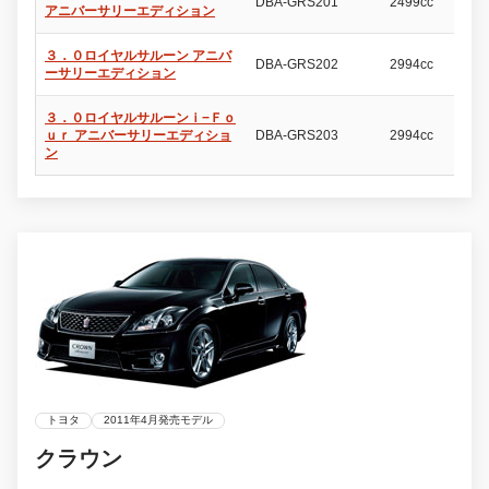
DBA-GRS201
2499cc
4
アニバーサリーエディション
３．０ロイヤルサルーン アニバ
DBA-GRS202
2994cc
4
ーサリーエディション
３．０ロイヤルサルーンｉ−Ｆｏ
ｕｒ アニバーサリーエディショ
DBA-GRS203
2994cc
4
ン
トヨタ
2011年4月発売モデル
クラウン