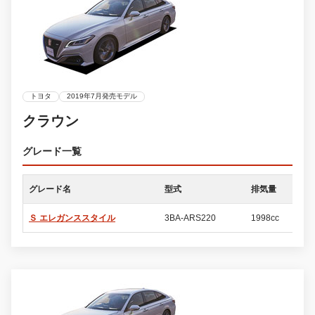
トヨタ
2019年7月発売モデル
クラウン
グレード一覧
グレード名
型式
排気量
ド
Ｓ エレガンススタイル
3BA-ARS220
1998cc
4