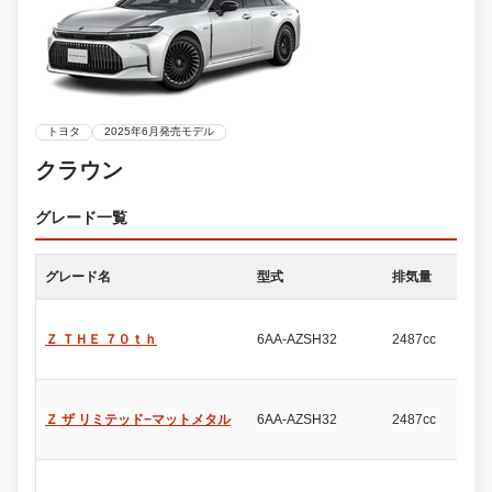
トヨタ
2025年6月発売モデル
クラウン
グレード一覧
グレード名
型式
排気量
ド
Ｚ ＴＨＥ ７０ｔｈ
6AA-AZSH32
2487cc
4
Ｚ ザ リミテッド−マットメタル
6AA-AZSH32
2487cc
4