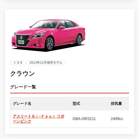
トヨタ
2013年12月発売モデル
クラウン
グレード一覧
グレード名
型式
排気量
ド
アスリートＧｉ−Ｆｏｕｒ リボ
DBA-GRS211
2499cc
4
ーンピンク