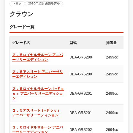
トヨタ
2010年12月発売モデル
クラウン
グレード一覧
グレード名
型式
排気量
ド
２．５ロイヤルサルーン アニバ
DBA-GRS200
2499cc
4
ーサリーエディション
２．５アスリート アニバーサリ
DBA-GRS200
2499cc
4
ーエディション
２．５ロイヤルサルーンｉ−Ｆｏ
ｕｒ アニバーサリーエディショ
DBA-GRS201
2499cc
4
ン
２．５アスリートｉ−Ｆｏｕｒ
DBA-GRS201
2499cc
4
アニバーサリーエディション
３．０ロイヤルサルーン アニバ
DBA-GRS202
2994cc
4
ーサリーエディション