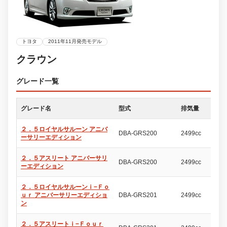
トヨタ
2011年11月発売モデル
クラウン
グレード一覧
グレード名
型式
排気量
ド
２．５ロイヤルサルーン アニバ
DBA-GRS200
2499cc
4
ーサリーエディション
２．５アスリート アニバーサリ
DBA-GRS200
2499cc
4
ーエディション
２．５ロイヤルサルーンｉ−Ｆｏ
ｕｒ アニバーサリーエディショ
DBA-GRS201
2499cc
4
ン
２．５アスリートｉ−Ｆｏｕｒ