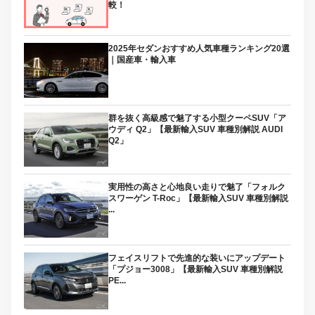
較！
2025年セダンおすすめ人気車種ランキング20選
｜国産車・輸入車
群を抜く高級感で魅了する小型クーペSUV「ア
ウディ Q2」【最新輸入SUV 車種別解説 AUDI
Q2」
実用性の高さと心地良い走りで魅了「フォルク
スワーゲン T-Roc」【最新輸入SUV 車種別解説
...
フェイスリフトで先進的な装いにアップデート
「プジョー3008」【最新輸入SUV 車種別解説
PE...