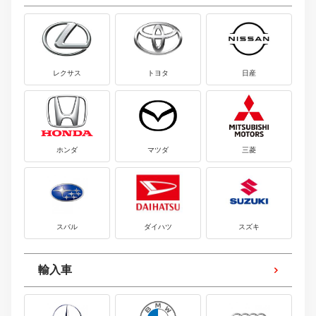
レクサス
トヨタ
日産
ホンダ
マツダ
三菱
スバル
ダイハツ
スズキ
輸入車