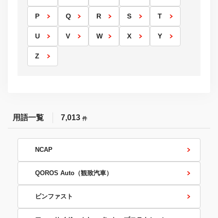
P
Q
R
S
T
U
V
W
X
Y
Z
用語一覧
7,013
件
NCAP
QOROS Auto（観致汽車）
ビンファスト