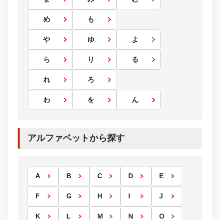
め
も
や
ゆ
よ
ら
り
る
れ
ろ
わ
を
ん
アルファベットから探す
A
B
C
D
E
F
G
H
I
J
K
L
M
N
O