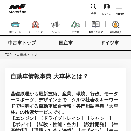
検索
MENU
ログイン
車ニュース
チューニング
イベント
中古車
新車カタログ
自動車求人
中古車トップ
国産車
ドイツ車
検索したいキーワードを入力
検索
TOP
大車林トップ
自動車情報事典 大車林とは？
基礎原理から最新技術、産業、環境、行政、モータ
ースポーツ、デザインまで、クルマ社会をキーワー
ドで理解する自動車総合情報・専門用語事典『大車
林』の検索サービスです。
【エンジン】【ドライブトレイン】【シャシー】
【ボディ】【試験・性能・空力】【設計開発】【生
産技術】【環境・社会・法規】【デザイン】【モー