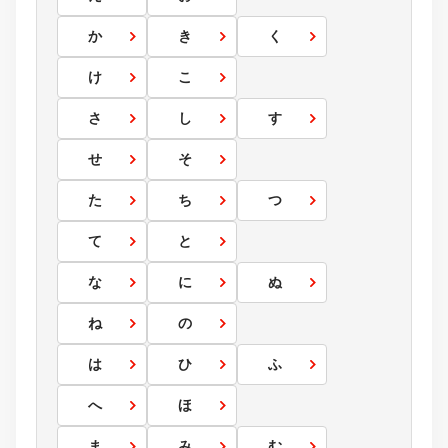
か
き
く
け
こ
さ
し
す
せ
そ
た
ち
つ
て
と
な
に
ぬ
ね
の
は
ひ
ふ
へ
ほ
ま
み
む